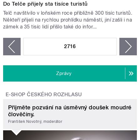
Do Telče přijely sta tisíce turistů
Telč navštívilo v loňském roce přibližně 300 tisíc turistů.
Někteří přijeli na rychlou prohlídku náměstí, jiní zašli i na
zámek a 35 tisíc lidí přišlo také do infor...
STRÁNKY
2716
n
zí
Zprávy
E-SHOP ČESKÉHO ROZHLASU
Přijměte pozvání na úsměvný doušek moudré
člověčiny.
František Novotný, moderátor