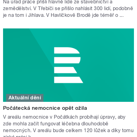
Na úřad práce přišli hlavně lidé ze stavebnictví a
zemědělství. V Třebíči se přišlo nahlásit 300 lidí, podobně
je na tom i Jihlava. V Havlíčkově Brodě jde téměř o ...
Aktuální dění
Počátecká nemocnice opět ožila
V areálu nemocnice v Počátkách probíhají úpravy, aby
zde mohla začít fungovat léčebna dlouhodobě
nemocných. V areálu bude celkem 120 lůžek a díky tomu