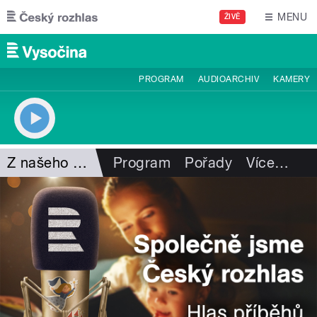
Přejít k hlavnímu obsahu
MENU
ŽIVĚ
PROGRAM
AUDIOARCHIV
KAMERY
Z našeho vysílání
Program
Pořady
Více
…