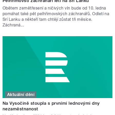
Pelhřimovští záchranáři letí na Srí Lanku
Obětem zemětřesení a ničivých vln bude od 10. ledna
pomáhat také pět pelhřimovských záchranářů. Odletí na
Srí Lanku a někteří tam chtějí zůstat tři měsíce.
Záchraná...
Aktuální dění
Na Vysočině stoupla s prvními lednovými dny
nezaměstnanost