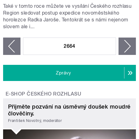
Také v tomto roce můžete ve vysílání Českého rozhlasu
Region sledovat postup expedice novoměstského
horolezce Radka Jaroše. Tentokrát se s námi nejenom
slovem ale i...
STRÁNKY
2664
n
zí
Zprávy
E-SHOP ČESKÉHO ROZHLASU
Přijměte pozvání na úsměvný doušek moudré
člověčiny.
František Novotný, moderátor