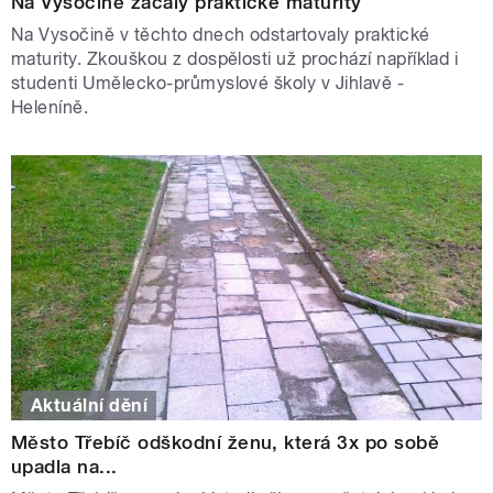
Na Vysočině začaly praktické maturity
Na Vysočině v těchto dnech odstartovaly praktické
maturity. Zkouškou z dospělosti už prochází například i
studenti Umělecko-průmyslové školy v Jihlavě -
Heleníně.
Aktuální dění
Město Třebíč odškodní ženu, která 3x po sobě
upadla na...