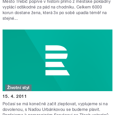
Město Třebíč poprvé v historii přímo z městské pokladny
vyplácí odškodné za pád na chodníku. Celkem 6000
korun dostane žena, která 3x po sobě upadla téměř na
stejné...
Životní styl
15. 4. 2011
Počasí se má konečně začít zlepšovat, vyplujeme si na
dovolenou, s Naďou Urbánkovou se budeme plavit.