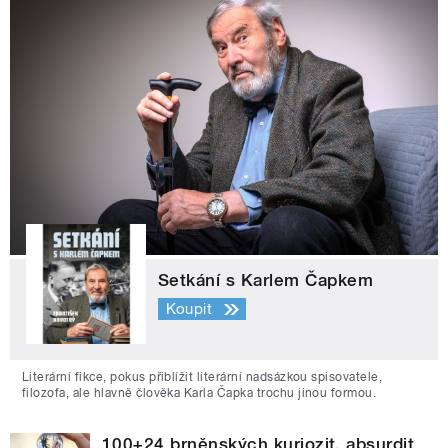
Setkání s Karlem Čapkem
Koupit
Literární fikce, pokus přiblížit literární nadsázkou spisovatele,
filozofa, ale hlavně člověka Karla Čapka trochu jinou formou.
100+24 brněnských kuriozit, absurdit