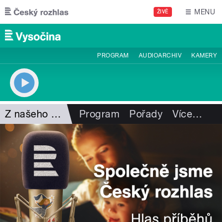
Přejít k hlavnímu obsahu
MENU
ŽIVĚ
PROGRAM
AUDIOARCHIV
KAMERY
Z našeho vysílání
Program
Pořady
Více
…