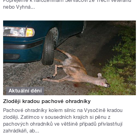
Popřejeme k narozeninám Servácovi ze Třech veteránů
nebo Vyhná...
Aktuální dění
Zloději kradou pachové ohradníky
Pachové ohradníky kolem silnic na Vysočině kradou
zloději. Zatímco v sousedních krajích si pěnu z
pachových ohradníků ve většině případů přivlastňují
zahrádkáři, ab...