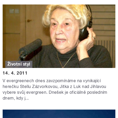
Životní styl
14. 4. 2011
V evergreenech dnes zavzpomínáme na vynikající
herečku Stellu Zázvorkovou, Jitka z Luk nad Jihlavou
vybere svůj evergreen. Dnešek je oficiálně posledním
dnem, kdy j...