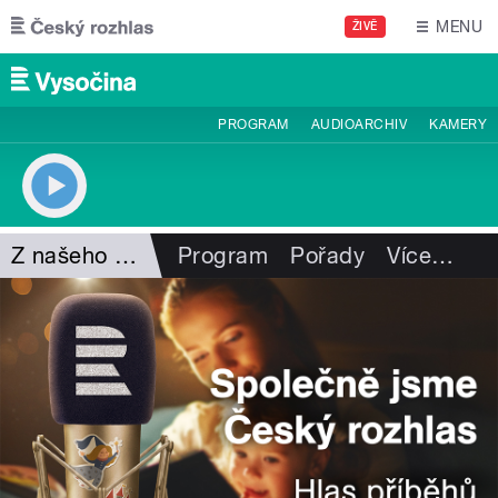
Přejít k hlavnímu obsahu
MENU
ŽIVĚ
PROGRAM
AUDIOARCHIV
KAMERY
Z našeho vysílání
Program
Pořady
Více
…