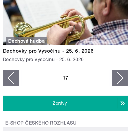
Dechová hudba
Dechovky pro Vysočinu - 25. 6. 2026
Dechovky pro Vysočinu - 25. 6. 2026
STRÁNKY
17
n
zí
Zprávy
E-SHOP ČESKÉHO ROZHLASU