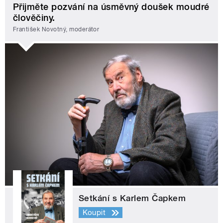
Přijměte pozvání na úsměvný doušek moudré
člověčiny.
František Novotný, moderátor
Setkání s Karlem Čapkem
Koupit