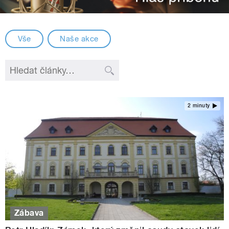
Vše
Naše akce
2 minuty
Zábava