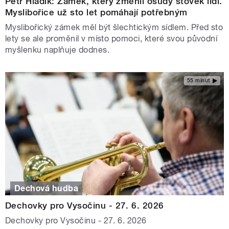
Petr Hladík: Zámek, který změnil osudy stovek lidí.
Myslibořice už sto let pomáhají potřebným
Myslibořický zámek měl být šlechtickým sídlem. Před sto
lety se ale proměnil v místo pomoci, které svou původní
myšlenku naplňuje dodnes.
55 minut
Dechová hudba
Dechovky pro Vysočinu - 27. 6. 2026
Dechovky pro Vysočinu - 27. 6. 2026