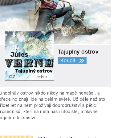
Tajuplný ostrov
Koupit
Lincolnův ostrov nikdo nikdy na mapě nenašel, a
přece ho znají lidé na celém světě. Už déle než sto
třicet let na něm prožívají dobrodružství s pěticí
trosečníků, kteří na něm našli útočiště, a hlavně
nejedno tajemství.