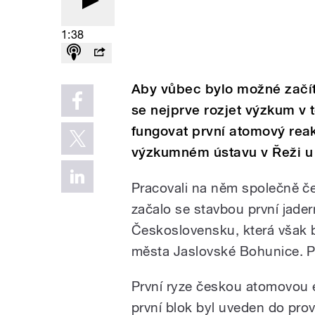
1:38
Aby vůbec bylo možné začít
se nejprve rozjet výzkum v t
fungovat první atomový rea
výzkumném ústavu v Řeži u
Pracovali na něm společně češ
začalo se stavbou první jader
Československu, která však b
města Jaslovské Bohunice. Pr
První ryze českou atomovou e
první blok byl uveden do pro