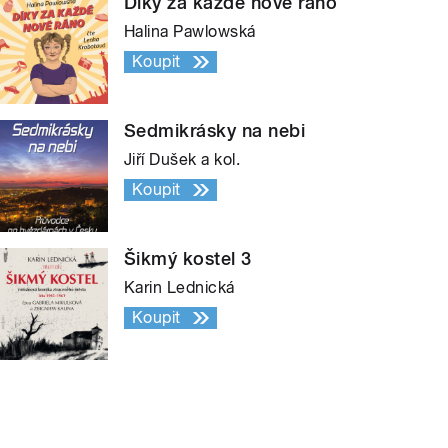
Díky za každé nové ráno
Halina Pawlowská
Koupit
Sedmikrásky na nebi
Jiří Dušek a kol.
Koupit
Šikmý kostel 3
Karin Lednická
Koupit