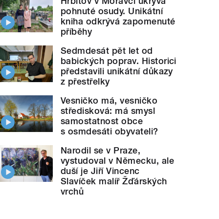
Hřbitov v Moravči ukrývá
pohnuté osudy. Unikátní
kniha odkrývá zapomenuté
příběhy
Sedmdesát pět let od
babických poprav. Historici
představili unikátní důkazy
z přestřelky
Vesničko má, vesničko
středisková: má smysl
samostatnost obce
s osmdesáti obyvateli?
Narodil se v Praze,
vystudoval v Německu, ale
duší je Jiří Vincenc
Slavíček malíř Žďárských
vrchů