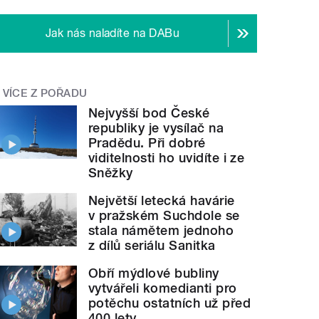
Jak nás naladíte na DABu
VÍCE Z POŘADU
Nejvyšší bod České
republiky je vysílač na
Pradědu. Při dobré
viditelnosti ho uvidíte i ze
Sněžky
Největší letecká havárie
v pražském Suchdole se
stala námětem jednoho
z dílů seriálu Sanitka
Obří mýdlové bubliny
vytvářeli komedianti pro
potěchu ostatních už před
400 lety