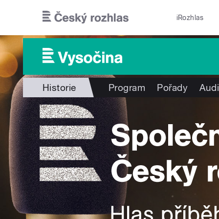
Přejít k hlavnímu obsahu
iRozhlas
Historie
Program
Pořady
Audi