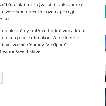
rábět elektřinu zbývající tři dukovanské
ím výkonem dnes Dukovany pokryjí
esku.
erné elektrárny potřeba hodně vody, která
u energii na elektrickou. A proto se v
staví i vodní přehrady. V případě
šice na řece Jihlava.