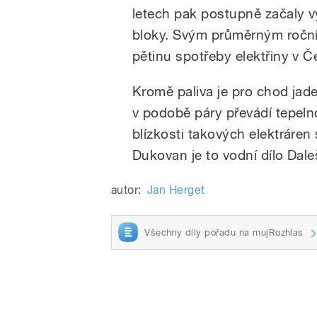
letech pak postupně začaly vy
bloky. Svým průměrným ročn
pětinu spotřeby elektřiny v Č
Kromě paliva je pro chod jad
v podobě páry převádí tepelno
blízkosti takových elektráren 
Dukovan je to vodní dílo Dale
autor:
Jan Herget
Všechny díly pořadu na mujRozhlas