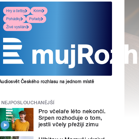
Hry a četby
Krimi
Pohádky
Pořady
Živé vysílání
Audiosvět Českého rozhlasu na jednom místě
NEJPOSLOUCHANĚJŠÍ
Pro včelaře léto nekončí.
Srpen rozhoduje o tom,
jestli včely přežijí zimu