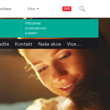
ozhlase
Více
ŽIVĚ
PROGRAM
AUDIOARCHIV
KAMERY
adíte
Kontakt
Naše akce
Více
…