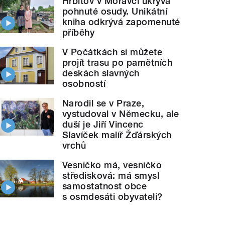
Hřbitov v Moravči ukrývá
pohnuté osudy. Unikátní
kniha odkrývá zapomenuté
příběhy
V Počátkách si můžete
projít trasu po pamětních
deskách slavných
osobností
Narodil se v Praze,
vystudoval v Německu, ale
duší je Jiří Vincenc
Slavíček malíř Žďárských
vrchů
Vesničko má, vesničko
středisková: má smysl
samostatnost obce
s osmdesáti obyvateli?