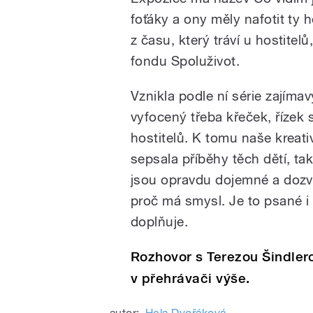
foťáky a ony měly nafotit ty
z času, který tráví u hostitel
fondu Spoluživot.
Vznikla podle ní série zajíma
vyfocený třeba křeček, řízek
hostitelů. K tomu naše kreat
sepsala příběhy těch dětí, ta
jsou opravdu dojemné a dozví
proč má smysl. Je to psané i z
doplňuje.
Rozhovor s Terezou Šindlero
v přehrávači výše.