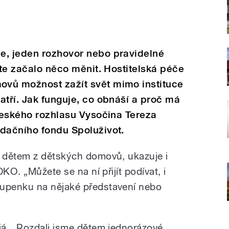
e, jeden rozhovor nebo pravidelné
ěte začalo něco měnit. Hostitelská péče
vů možnost zažít svět mimo instituce
atří. Jak funguje, co obnáší a proč má
 Českého rozhlasu Vysočina Tereza
adačního fondu Spoluživot.
 dětem z dětských domovů, ukazuje i
KO. „Můžete se na ní přijít podívat, i
upenku na nějaké představení nebo
já. „Rozdali jsme dětem jednorázové