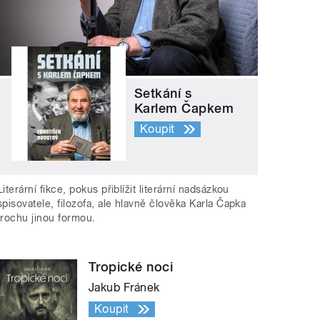
Setkání s
Karlem Čapkem
Koupit
Literární fikce, pokus přiblížit literární nadsázkou
spisovatele, filozofa, ale hlavně člověka Karla Čapka
trochu jinou formou.
Tropické noci
Jakub Fránek
Koupit