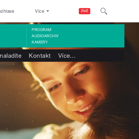
ozhlase
Více
ŽIVĚ
PROGRAM
AUDIOARCHIV
KAMERY
naladíte
Kontakt
Více
…