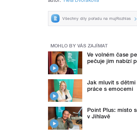
autor:
Hela Dvořáková
Všechny díly pořadu na mujRozhlas
MOHLO BY VÁS ZAJÍMAT
Ve volném čase peč
pečuje jim nabízí
Jak mluvit s dětmi
práce s emocemi
Point Plus: místo
v Jihlavě