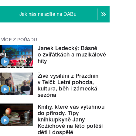
Jak nás naladíte na DABu
VÍCE Z POŘADU
Janek Ledecký: Básně
o zvířátkách a muzikálové
hity
Živé vysílání z Prázdnin
v Telči: Letní pohoda,
kultura, běh i zámecká
sezóna
Knihy, které vás vytáhnou
do přírody. Tipy
knihkupkyně Jany
Kožichové na léto potěší
děti i dospělé