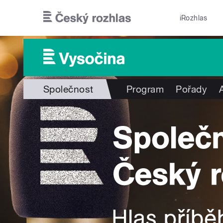
Přejít k hlavnímu obsahu
iRozhlas
Společnost
Program
Pořady