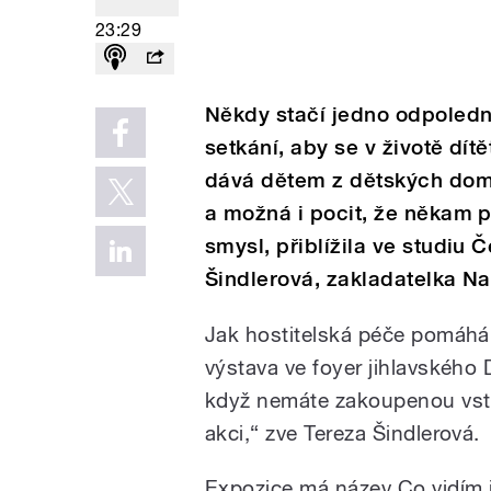
23:29
Někdy stačí jedno odpoledn
setkání, aby se v životě dít
dává dětem z dětských domo
a možná i pocit, že někam p
smysl, přiblížila ve studiu
Šindlerová, zakladatelka N
Jak hostitelská péče pomáhá
výstava ve foyer jihlavského D
když nemáte zakoupenou vst
akci,“ zve Tereza Šindlerová.
Expozice má název Co vidím 