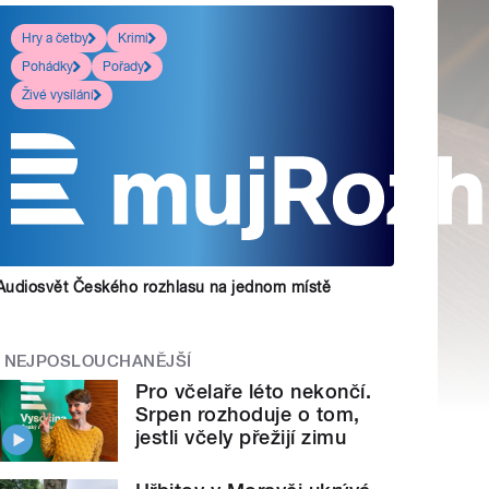
Hry a četby
Krimi
Pohádky
Pořady
Živé vysílání
Audiosvět Českého rozhlasu na jednom místě
NEJPOSLOUCHANĚJŠÍ
Pro včelaře léto nekončí.
Srpen rozhoduje o tom,
jestli včely přežijí zimu