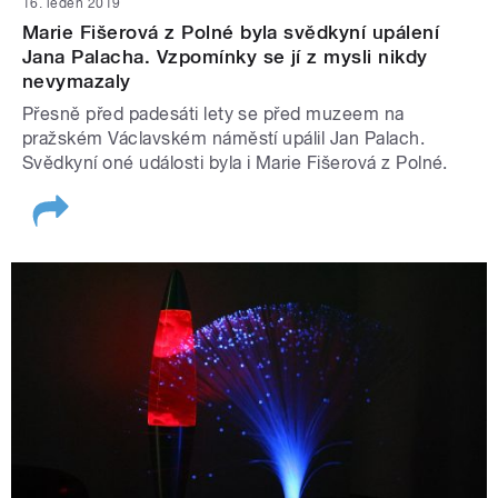
16. leden 2019
Marie Fišerová z Polné byla svědkyní upálení
Jana Palacha. Vzpomínky se jí z mysli nikdy
nevymazaly
Přesně před padesáti lety se před muzeem na
pražském Václavském náměstí upálil Jan Palach.
Svědkyní oné události byla i Marie Fišerová z Polné.