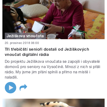
Ježíškova vnoučata
20. prosinec 2018 06:00
Tři třebíčští senioři dostali od Ježíškových
vnoučat digitální rádia
Do projektu Ježíškova vnoučata se zapojili i obyvatelé
domovů pro seniory na Vysočině. Mnozí z nich si přáli
rádio. My jsme jim přání splnili a přímo na místě i
naladili.