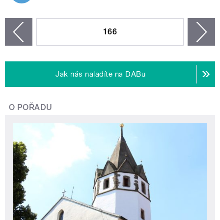
STRÁNKY
166
n
zí
Jak nás naladíte na DABu
O POŘADU