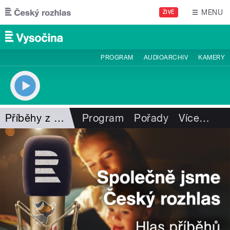
Přejít k hlavnímu obsahu
MENU
ŽIVĚ
PROGRAM
AUDIOARCHIV
KAMERY
Příběhy z Vysočiny
Program
Pořady
Více
…