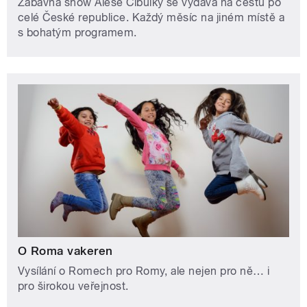
Zábavná show Aleše Cibulky se vydává na cestu po
celé České republice. Každý měsíc na jiném místě a
s bohatým programem.
O Roma vakeren
Vysílání o Romech pro Romy, ale nejen pro ně… i
pro širokou veřejnost.