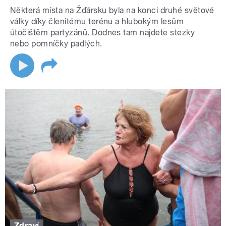
Některá místa na Žďársku byla na konci druhé světové
války díky členitému terénu a hlubokým lesům
útočištěm partyzánů. Dodnes tam najdete stezky
nebo pomníčky padlých.
Zdraví