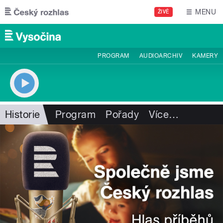
Přejít k hlavnímu obsahu
MENU
ŽIVĚ
PROGRAM
AUDIOARCHIV
KAMERY
Historie
Program
Pořady
Více
…