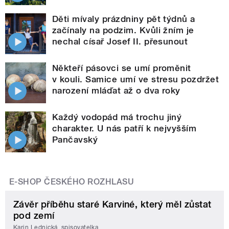
Děti mívaly prázdniny pět týdnů a
začínaly na podzim. Kvůli žním je
nechal císař Josef II. přesunout
Někteří pásovci se umí proměnit
v kouli. Samice umí ve stresu pozdržet
narození mláďat až o dva roky
Každý vodopád má trochu jiný
charakter. U nás patří k nejvyšším
Pančavský
E-SHOP ČESKÉHO ROZHLASU
Závěr příběhu staré Karviné, který měl zůstat
pod zemí
Karin Lednická, spisovatelka