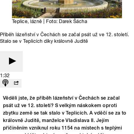
Teplice, lázně | Foto: Darek Šácha
Příběh lázeňství v Čechách se začal psát už ve 12. století.
Stalo se v Teplicích díky královně Juditě
1:32
Věděli jste, že příběh lázeňství v Čechách se začal
psát už ve 12. století? S velkým náskokem oproti
zbytku země se tak stalo v Teplicích. A vděčí se za to
královně Juditě, manželce Vladislava II. Jejím
přičiněním vzniknul roku 1154 na místech s teplými