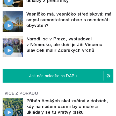
důkazy z přestřelky
Vesničko má, vesničko středisková: má
smysl samostatnost obce s osmdesáti
obyvateli?
Narodil se v Praze, vystudoval
v Německu, ale duší je Jiří Vincenc
Slavíček malíř Žďárských vrchů
Jak nás naladíte na DABu
VÍCE Z POŘADU
Příběh českých skal začíná v dobách,
kdy na našem území bylo moře a
ukládaly se tu vrstvy písku