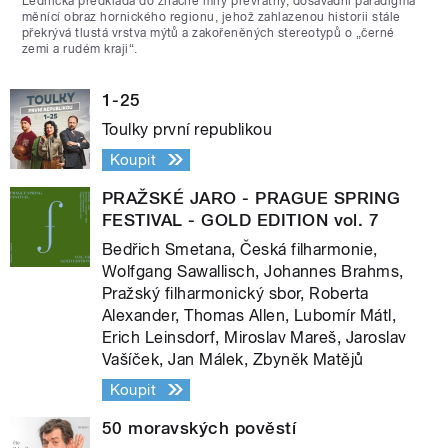
Lednická předkládá do značné míry převratný, dosavadní paradigma
měnící obraz hornického regionu, jehož zahlazenou historii stále
překrývá tlustá vrstva mýtů a zakořeněných stereotypů o „černé
zemi a rudém kraji“.
1-25
Toulky první republikou
Koupit
PRAŽSKÉ JARO - PRAGUE SPRING
FESTIVAL - GOLD EDITION vol. 7
Bedřich Smetana, Česká filharmonie,
Wolfgang Sawallisch, Johannes Brahms,
Pražský filharmonický sbor, Roberta
Alexander, Thomas Allen, Lubomír Mátl,
Erich Leinsdorf, Miroslav Mareš, Jaroslav
Vašíček, Jan Málek, Zbyněk Matějů
Koupit
50 moravských pověstí