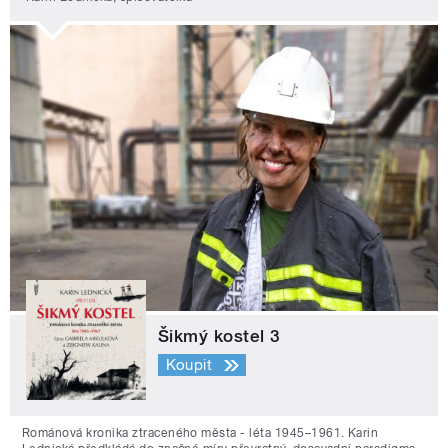
Šikmý kostel 3
Koupit
Románová kronika ztraceného města - léta 1945–1961. Karin