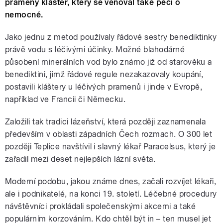
prameny klášter, který se věnoval také péči o
nemocné.
Jako jednu z metod používaly řádové sestry benediktinky
právě vodu s léčivými účinky. Možné blahodárné
působení minerálních vod bylo známo již od starověku a
benediktini, jimž řádové regule nezakazovaly koupání,
postavili kláštery u léčivých pramenů i jinde v Evropě,
například ve Francii či Německu.
Založili tak tradici lázeňství, která později zaznamenala
především v oblasti západních Čech rozmach. O 300 let
později Teplice navštívil i slavný lékař Paracelsus, který je
zařadil mezi deset nejlepších lázní světa.
Moderní podobu, jakou známe dnes, začali rozvíjet lékaři,
ale i podnikatelé, na konci 19. století. Léčebné procedury
návštěvníci prokládali společenskými akcemi a také
populárním korzováním. Kdo chtěl být in – ten musel jet