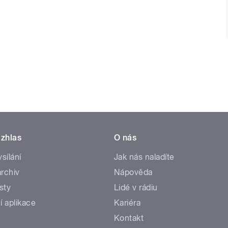
zhlas
O nás
ysílání
Jak nás naladíte
rchiv
Nápověda
sty
Lidé v rádiu
í aplikace
Kariéra
Kontakt