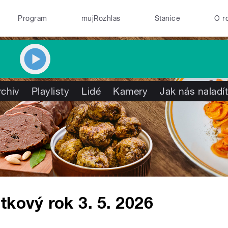
Program
mujRozhlas
Stanice
O r
rchiv
Playlisty
Lidé
Kamery
Jak nás naladí
tkový rok 3. 5. 2026