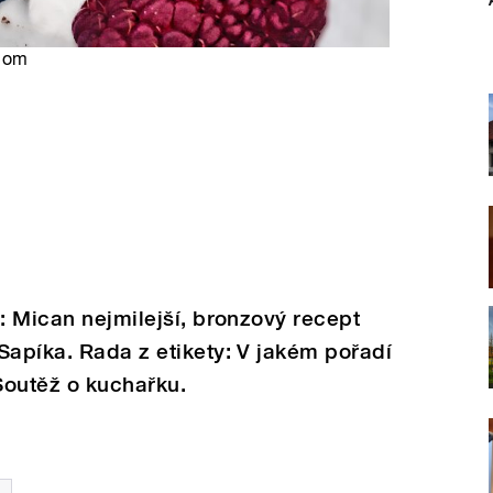
.com
t: Mican nejmilejší, bronzový recept
Sapíka. Rada z etikety: V jakém pořadí
 Soutěž o kuchařku.