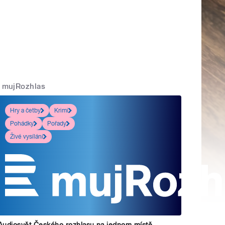
mujRozhlas
Hry a četby
Krimi
Pohádky
Pořady
Živé vysílání
Audiosvět Českého rozhlasu na jednom místě