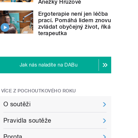
Anežky Hrůzové
Ergoterapie není jen léčba
prací. Pomáhá lidem znovu
zvládat obyčejný život, říká
terapeutka
Jak nás naladíte na DABu
VÍCE Z POCHOUTKOVÉHO ROKU
O soutěži
Pravidla soutěže
Porota