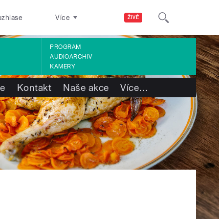
ozhlase
Více
ŽIVĚ
PROGRAM
AUDIOARCHIV
KAMERY
te
Kontakt
Naše akce
Více
…