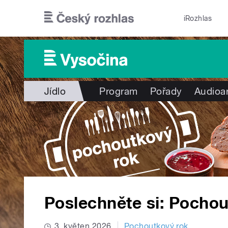
Přejít k hlavnímu obsahu
iRozhlas
Jídlo
Program
Pořady
Audioa
Poslechněte si: Pochou
3. květen 2026
Pochoutkový rok