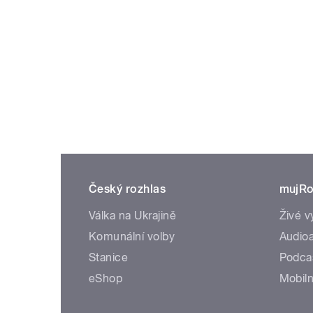
Český rozhlas
mujRo
Válka na Ukrajině
Živé v
Komunální volby
Audioa
Stanice
Podca
eShop
Mobiln