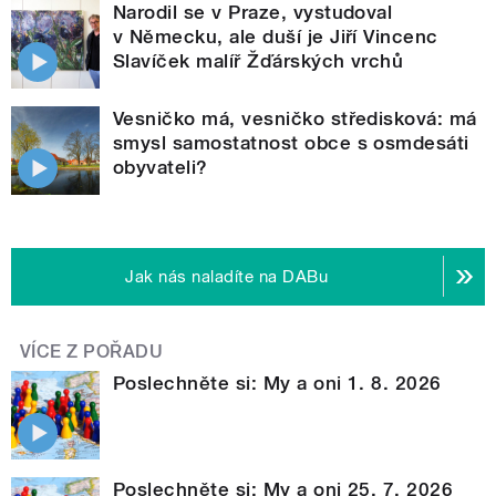
Narodil se v Praze, vystudoval
v Německu, ale duší je Jiří Vincenc
Slavíček malíř Žďárských vrchů
Vesničko má, vesničko středisková: má
smysl samostatnost obce s osmdesáti
obyvateli?
Jak nás naladíte na DABu
VÍCE Z POŘADU
Poslechněte si: My a oni 1. 8. 2026
Poslechněte si: My a oni 25. 7. 2026