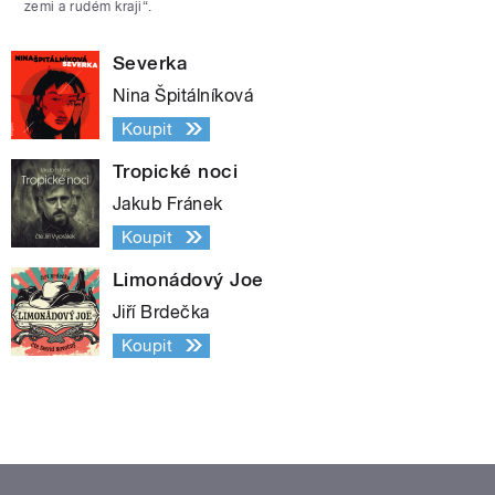
zemi a rudém kraji“.
Severka
Nina Špitálníková
Koupit
Tropické noci
Jakub Fránek
Koupit
Limonádový Joe
Jiří Brdečka
Koupit