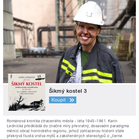
Šikmý kostel 3
Koupit
Románová kronika ztraceného města - léta 1945–1961. Karin
Lednická předkládá do značné míry převratný, dosavadní paradigma
měnící obraz hornického regionu, jehož zahlazenou historii stále
překrývá tlustá vrstva mýtů a zakořeněných stereotypů o „černé