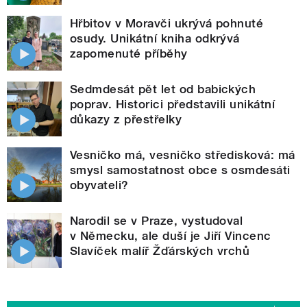
Hřbitov v Moravči ukrývá pohnuté
osudy. Unikátní kniha odkrývá
zapomenuté příběhy
Sedmdesát pět let od babických
poprav. Historici představili unikátní
důkazy z přestřelky
Vesničko má, vesničko středisková: má
smysl samostatnost obce s osmdesáti
obyvateli?
Narodil se v Praze, vystudoval
v Německu, ale duší je Jiří Vincenc
Slavíček malíř Žďárských vrchů