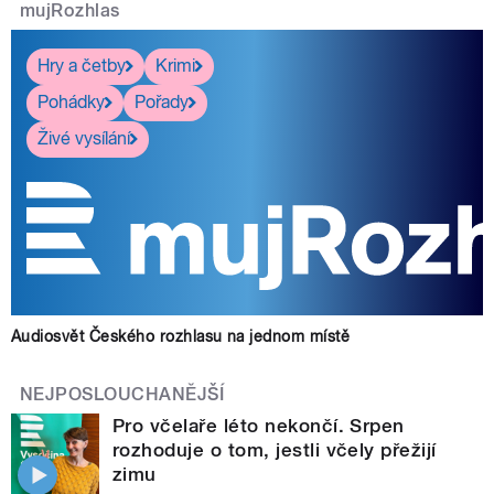
mujRozhlas
Hry a četby
Krimi
Pohádky
Pořady
Živé vysílání
Audiosvět Českého rozhlasu na jednom místě
NEJPOSLOUCHANĚJŠÍ
Pro včelaře léto nekončí. Srpen
rozhoduje o tom, jestli včely přežijí
zimu