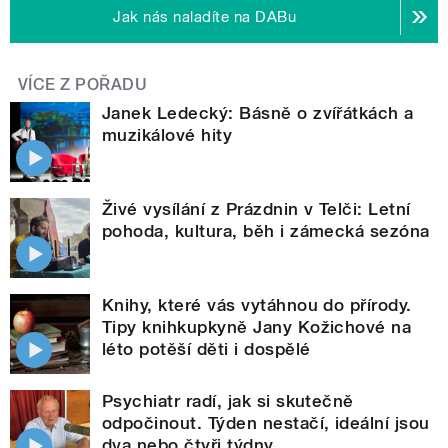
Jak nás naladíte na DABu
VÍCE Z POŘADU
Janek Ledecký: Básně o zvířátkách a
muzikálové hity
Živé vysílání z Prázdnin v Telči: Letní
pohoda, kultura, běh i zámecká sezóna
Knihy, které vás vytáhnou do přírody.
Tipy knihkupkyně Jany Kožichové na
léto potěší děti i dospělé
Psychiatr radí, jak si skutečně
odpočinout. Týden nestačí, ideální jsou
dva nebo čtyři týdny