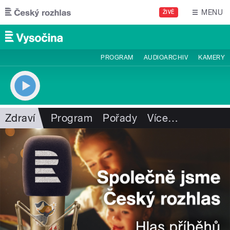
Přejít k hlavnímu obsahu
MENU
ŽIVĚ
PROGRAM
AUDIOARCHIV
KAMERY
Zdraví
Program
Pořady
Více
…