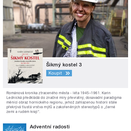
Šikmý kostel 3
Koupit
Románová kronika ztraceného města - léta 1945–1961. Karin
Lednická předkládá do značné míry převratný, dosavadní paradigma
měnící obraz hornického regionu, jehož zahlazenou historii stále
překrývá tlustá vrstva mýtů a zakořeněných stereotypů o „černé
zemi a rudém kraji“.
Adventní radosti