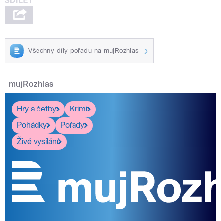
Všechny díly pořadu na mujRozhlas
mujRozhlas
Hry a četby
Krimi
Pohádky
Pořady
Živé vysílání