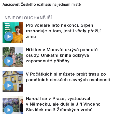
Audiosvět Českého rozhlasu na jednom místě
NEJPOSLOUCHANĚJŠÍ
Pro včelaře léto nekončí. Srpen
rozhoduje o tom, jestli včely přežijí
zimu
Hřbitov v Moravči ukrývá pohnuté
osudy. Unikátní kniha odkrývá
zapomenuté příběhy
V Počátkách si můžete projít trasu po
pamětních deskách slavných osobností
Narodil se v Praze, vystudoval
v Německu, ale duší je Jiří Vincenc
Slavíček malíř Žďárských vrchů