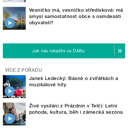
Vesničko má, vesničko středisková: má
smysl samostatnost obce s osmdesáti
obyvateli?
Jak nás naladíte na DABu
VÍCE Z POŘADU
Janek Ledecký: Básně o zvířátkách a
muzikálové hity
Živé vysílání z Prázdnin v Telči: Letní
pohoda, kultura, běh i zámecká sezóna