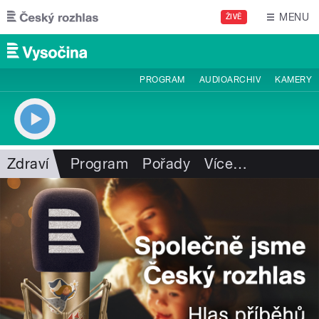
Přejít k hlavnímu obsahu
MENU
ŽIVĚ
PROGRAM
AUDIOARCHIV
KAMERY
Zdraví
Program
Pořady
Více
…