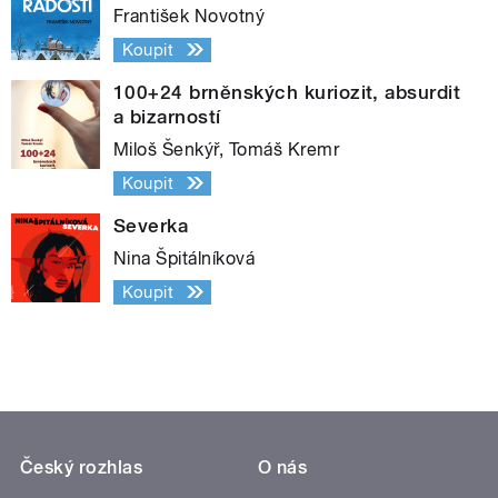
František Novotný
Koupit
100+24 brněnských kuriozit, absurdit
a bizarností
Miloš Šenkýř, Tomáš Kremr
Koupit
Severka
Nina Špitálníková
Koupit
Český rozhlas
O nás