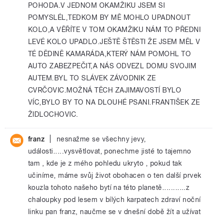
POHODA.V JEDNOM OKAMŽIKU JSEM SI
POMYSLÉL,TEDKOM BY MĚ MOHLO UPADNOUT
KOLO,A VĚŘÍTE V TOM OKAMŽIKU NÁM TO PŘEDNI
LEVÉ KOLO UPADLO.JEŠTĚ ŠTĚSTI ŽE JSEM MĚL V
TÉ DĚDINĚ KAMARÁDA,KTERÝ NÁM POMOHL TO
AUTO ZABEZPEČIT,A NÁS ODVEZL DOMU SVOJIM
AUTEM.BYL TO SLÁVEK ZÁVODNIK ZE
CVRČOVIC.MOŽNÁ TĚCH ZAJIMAVOSTÍ BYLO
VÍC,BYLO BY TO NA DLOUHÉ PSANI.FRANTIŠEK ZE
ŽIDLOCHOVIC.
|
franz
nesnažme se všechny jevy,
události.....vysvětlovat, ponechme jisté to tajemno
tam , kde je z mého pohledu ukryto , pokud tak
učiníme, máme svůj život obohacen o ten další prvek
kouzla tohoto našeho bytí na této planetě...........z
chaloupky pod lesem v bílých karpatech zdraví noční
linku pan franz, naučme se v dnešní době žít a užívat