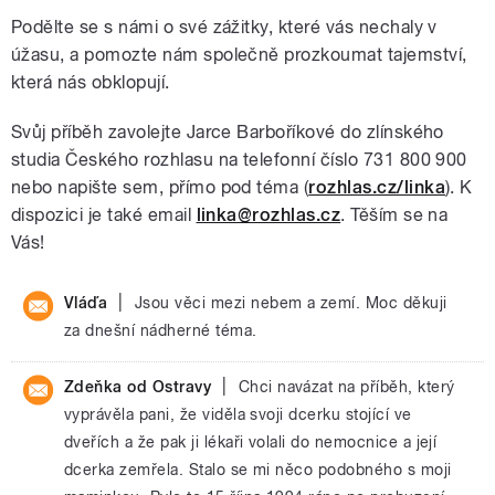
Podělte se s námi o své zážitky, které vás nechaly v
úžasu, a pomozte nám společně prozkoumat tajemství,
která nás obklopují.
Svůj příběh zavolejte Jarce Barboříkové do zlínského
studia Českého rozhlasu na telefonní číslo 731 800 900
nebo napište sem, přímo pod téma (
rozhlas.cz/linka
). K
dispozici je také email
linka@rozhlas.cz
. Těším se na
Vás!
|
Vláďa
Jsou věci mezi nebem a zemí. Moc děkuji
za dnešní nádherné téma.
|
Zdeňka od Ostravy
Chci navázat na příběh, který
vyprávěla pani, že viděla svoji dcerku stojící ve
dveřích a že pak ji lékaři volali do nemocnice a její
dcerka zemřela. Stalo se mi něco podobného s moji