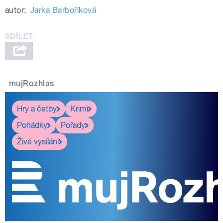
autor:
Jarka Barboříková
mujRozhlas
Hry a četby
Krimi
Pohádky
Pořady
Živé vysílání