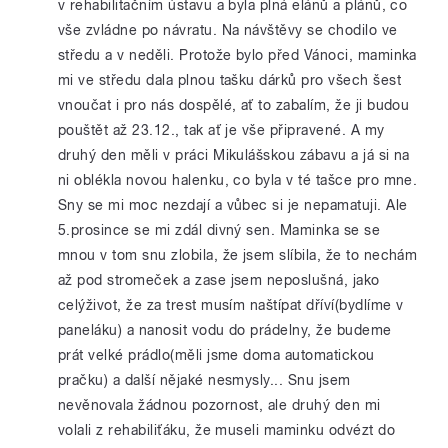
v rehabilitačním ústavu a byla plná elánů a plánů, co
vše zvládne po návratu. Na návštěvy se chodilo ve
středu a v neděli. Protože bylo před Vánoci, maminka
mi ve středu dala plnou tašku dárků pro všech šest
vnoučat i pro nás dospělé, ať to zabalím, že ji budou
pouštět až 23.12., tak ať je vše připravené. A my
druhý den měli v práci Mikulášskou zábavu a já si na
ni oblékla novou halenku, co byla v té tašce pro mne.
Sny se mi moc nezdají a vůbec si je nepamatuji. Ale
5.prosince se mi zdál divný sen. Maminka se se
mnou v tom snu zlobila, že jsem slíbila, že to nechám
až pod stromeček a zase jsem neposlušná, jako
celýživot, že za trest musím naštípat dříví(bydlíme v
paneláku) a nanosit vodu do prádelny, že budeme
prát velké prádlo(měli jsme doma automatickou
pračku) a další nějaké nesmysly... Snu jsem
nevěnovala žádnou pozornost, ale druhý den mi
volali z rehabiliťáku, že museli maminku odvézt do