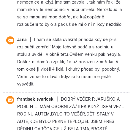
nemocnice a když jme tam zavolali, tak nám řekli že
maminka v té nemocnici v noci umřela. Nerozloučila
se se mnou asi moc dobře, ale každopádně
rozloučení to bylo a pak už se mi o ní niikdy nezdálo.
|
Jana
I nám se stala dvakrát příhoda,kdy se přišli
rozloučit zemřelí.Moje tchyně seděla s rodiniu u
stolu a uviděli v okně tetu.Ovšem venku pak nebyla.
Došli k ní domů a zjistili, že už ooravdu zemřeka. V
tom okně ji viděli 4 lidé. I druhý příoad byl podobný.
Věřím že se to stává i když si to neumíme ještě
vysvětlit.
|
frantisek svaricek
DOBRÝ VEČER P.JARUŠKO,A
POSL.N.L. MÁM OSOBNI ZÁŽITEK,KDYŽ JSEM VEZL
RODINU AUTEM,BYLO TO VEČÉR,DĚTI SPALY V
AUTĚ,KDE BYLO PĚKNĚ TEPLO,JÉL JSEM PŘES
DĚDINU CVRČOVICE,UŽ BYLA TMA,PROSTĚ