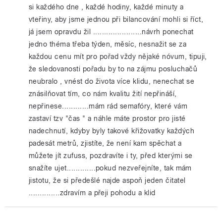
si každého dne , každé hodiny, každé minuty a
vteřiny, aby jsme jednou při bilancování mohli si říct,
já jsem opravdu žil ......................návrh ponechat
jedno théma třeba týden, měsíc, nesnažit se za
každou cenu mít pro pořad vždy nějaké nóvum, tipuji,
že sledovanosti pořadu by to na zájmu posluchačů
neubralo , vnést do života více klidu, nenechat se
znásilňovat tím, co nám kvalitu žití nepřináší,
nepřinese............mám rád semafóry, které vám
zastaví tzv "čas " a náhle máte prostor pro jisté
nadechnutí, kdyby byly takové křižovatky každých
padesát metrů, zjistíte, že není kam spěchat a
můžete jít zufuss, pozdravíte i ty, před kterými se
snažíte ujet.............pokud nezveřejníte, tak mám
jistotu, že si předešlé najde aspoň jeden čitatel
..............zdravím a přeji pohodu a klid