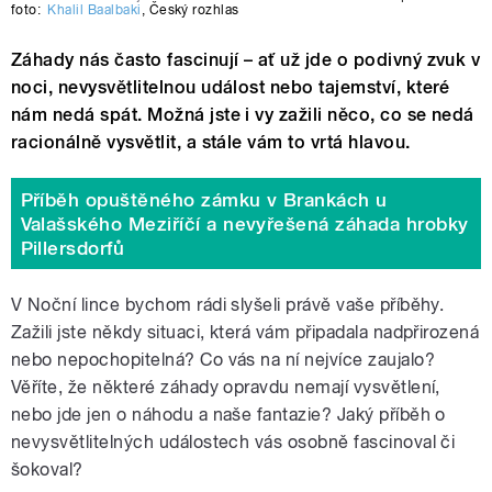
foto:
Khalil Baalbaki
,
Český rozhlas
Záhady nás často fascinují – ať už jde o podivný zvuk v
noci, nevysvětlitelnou událost nebo tajemství, které
nám nedá spát. Možná jste i vy zažili něco, co se nedá
racionálně vysvětlit, a stále vám to vrtá hlavou.
Příběh opuštěného zámku v Brankách u
Valašského Meziříčí a nevyřešená záhada hrobky
Pillersdorfů
V Noční lince bychom rádi slyšeli právě vaše příběhy.
Zažili jste někdy situaci, která vám připadala nadpřirozená
nebo nepochopitelná? Co vás na ní nejvíce zaujalo?
Věříte, že některé záhady opravdu nemají vysvětlení,
nebo jde jen o náhodu a naše fantazie? Jaký příběh o
nevysvětlitelných událostech vás osobně fascinoval či
šokoval?