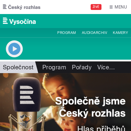
Přejít k hlavnímu obsahu
MENU
ŽIVĚ
PROGRAM
AUDIOARCHIV
KAMERY
Společnost
Program
Pořady
Více
…