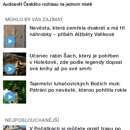
Audiosvět Českého rozhlasu na jednom místě
MOHLO BY VÁS ZAJÍMAT
Nevěsta, která zemřela dvakrát a má tři
náhrobky – příběh Alžběty Vaňkové
Učenec rabín Šach, který je pohřben
v Holešově, zde podle legendy dopsal
své knihy až po své smrti
Tajemství luhačovických Božích muk:
Pátrání po nevěstě, kterou pohltila rokle
NEJPOSLOUCHANĚJŠÍ
V Počátkách si můžete projít trasu po