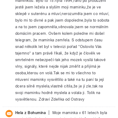
maminkou. Bylo to 15.října 1994,ráno po probuzení
jestě jsem ležela a slyším moji maminku,že je ve
sklepě v suterénu a mluví,nerozuměla jsem co mluví,
bylo mi to divné a pak jsem dopoledne,byla to sobota
a na to jsem zapomněla,věnovala jsem se normálním
domácím pracem. Ovšem kolem poledne mi došel
telegram, že maminka zemřela. S odstupem času
snad několik let byl v televizi pořad "Oslovilo Vás
tajemno" a tam právě říkali, že když je člověk ve
smrtelném nebezpečí-tak jeho mozek vysílá takové
vlny, signály, které nejde nijak změřit a přijímá je
osoba,kterou on volá.Tak se mi to všechno to
mluvení maminky vysvětlilo a také na tu paní ta její
dcera silně myslela,vlastně cítila,že je jí zle,tak na
svoji maminku hodně myslela a volala ji. Tolik na
vysvětlenou. Zdraví Zdeňka od Ostravy
|
Hela z Bohumína
Moje maminka v 61 letech byla