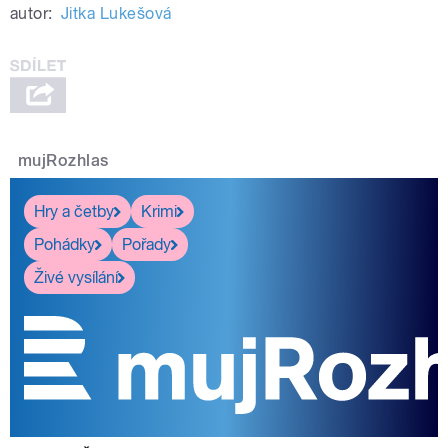
autor:
Jitka Lukešová
mujRozhlas
Hry a četby
Krimi
Pohádky
Pořady
Živé vysílání