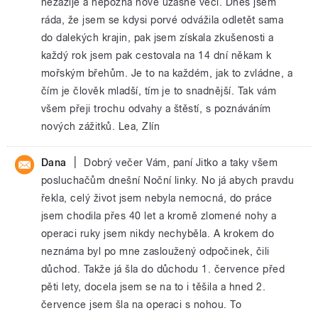
nezažije a nepozná nové úžasné věci. Dnes jsem
ráda, že jsem se kdysi porvé odvážila odletět sama
do dalekých krajin, pak jsem získala zkušenosti a
každý rok jsem pak cestovala na 14 dní někam k
mořským břehům. Je to na každém, jak to zvládne, a
čím je člověk mladší, tím je to snadnější. Tak vám
všem přeji trochu odvahy a štěstí, s poznáváním
nových zážitků. Lea, Zlín
|
Dana
Dobrý večer Vám, paní Jitko a taky všem
posluchačům dnešní Noční linky. No já abych pravdu
řekla, celý život jsem nebyla nemocná, do práce
jsem chodila přes 40 let a kromě zlomené nohy a
operaci ruky jsem nikdy nechyběla. A krokem do
neznáma byl po mne zasloužený odpočinek, čili
důchod. Takže já šla do důchodu 1. července před
pěti lety, docela jsem se na to i těšila a hned 2.
července jsem šla na operaci s nohou. To