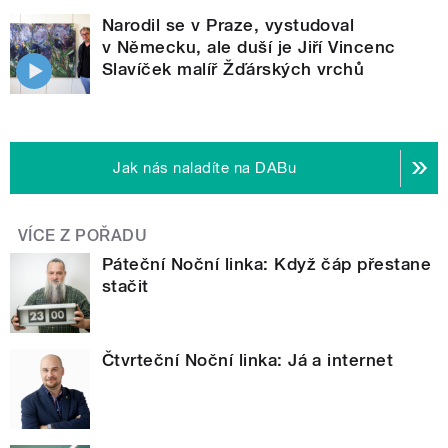
Narodil se v Praze, vystudoval
v Německu, ale duší je Jiří Vincenc
Slavíček malíř Žďárských vrchů
Jak nás naladíte na DABu
VÍCE Z POŘADU
Páteční Noční linka: Když čáp přestane
stačit
Čtvrteční Noční linka: Já a internet