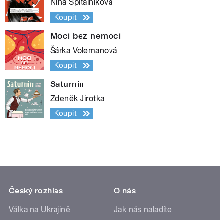
Nina Špitálníková
Koupit
Moci bez nemoci
Šárka Volemanová
Koupit
Saturnin
Zdeněk Jirotka
Koupit
Český rozhlas
O nás
Válka na Ukrajině
Jak nás naladíte