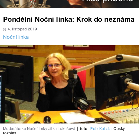
Pondělní Noční linka: Krok do neznáma
4. listopad 2019
Noční linka
Moderátorka Noční linky Jitka Lukešová
|
foto:
Petr Kubala
,
Český
rozhlas