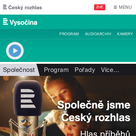
Přejít k hlavnímu obsahu
MENU
ŽIVĚ
PROGRAM
AUDIOARCHIV
KAMERY
Společnost
Program
Pořady
Více
…