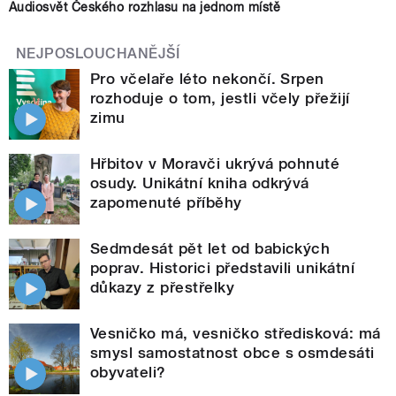
Audiosvět Českého rozhlasu na jednom místě
NEJPOSLOUCHANĚJŠÍ
Pro včelaře léto nekončí. Srpen
rozhoduje o tom, jestli včely přežijí
zimu
Hřbitov v Moravči ukrývá pohnuté
osudy. Unikátní kniha odkrývá
zapomenuté příběhy
Sedmdesát pět let od babických
poprav. Historici představili unikátní
důkazy z přestřelky
Vesničko má, vesničko středisková: má
smysl samostatnost obce s osmdesáti
obyvateli?