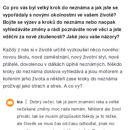
Co pro vás byl velký krok do neznáma a jak jste se
vypořádaly s novými okolnostmi ve vašem životě?
Bojíte se výzev a kroků do neznáma nebo naopak
vyhledáváte změny a rádi poznáváte nové věci a jste
vděčni za nové zkušenosti? Jaké jsou vaše názory?
Každý z nás si v životě určitě vyzkoušel něco nového:
novou školu, nové zaměstnání, nový životní styl, nové
přátelé, dovolenou v dálkách úplně neznámých. Někdo
kroky do neznáma doslova vyhledává a jsou motorem a
kořením jeho života a někteří zase kroky do neznáma
prožívají jako strach a stres. A co vy?
|
lea
Dobrý večer, tak já jsem znamení raka a velké
nečekané změny moc ráda nemám, Některé ale život
přináší, tak se musím přizpůsobit.Někdy je to těžké,
ale člověk se musí čas od času odhodlat, jinak nic