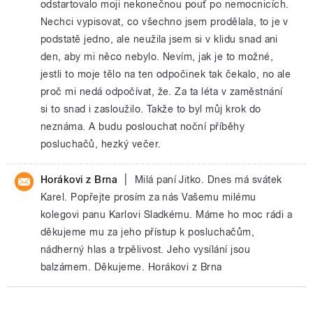
odstartovalo moji nekonečnou pouť po nemocnicích.
Nechci vypisovat, co všechno jsem prodělala, to je v
podstatě jedno, ale neužila jsem si v klidu snad ani
den, aby mi něco nebylo. Nevím, jak je to možné,
jestli to moje tělo na ten odpočinek tak čekalo, no ale
proč mi nedá odpočívat, že. Za ta léta v zaměstnání
si to snad i zasloužilo. Takže to byl můj krok do
neznáma. A budu poslouchat noční příběhy
posluchačů, hezký večer.
|
Horákovi z Brna
Milá paní Jitko. Dnes má svátek
Karel. Popřejte prosím za nás Vašemu milému
kolegovi panu Karlovi Sladkému. Máme ho moc rádi a
děkujeme mu za jeho přístup k posluchačům,
nádherný hlas a trpělivost. Jeho vysílání jsou
balzámem. Děkujeme. Horákovi z Brna