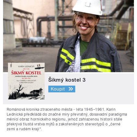
Šikmý kostel 3
Koupit
Románová kronika ztraceného města - léta 1945–1961. Karin
Lednická předkládá do značné míry převratný, dosavadní paradigma
měnící obraz hornického regionu, jehož zahlazenou historii stále
překrývá tlustá vrstva mýtů a zakořeněných stereotypů o „černé
zemi a rudém kraji“.