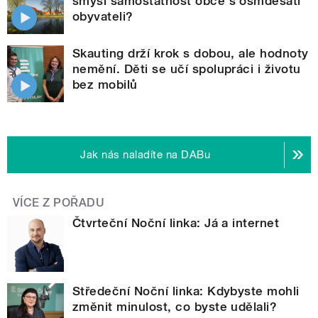
smysl samostatnost obce s osmdesáti
obyvateli?
Skauting drží krok s dobou, ale hodnoty
nemění. Děti se učí spolupráci i životu
bez mobilů
Jak nás naladíte na DABu
VÍCE Z POŘADU
Čtvrteční Noční linka: Já a internet
Středeční Noční linka: Kdybyste mohli
změnit minulost, co byste udělali?