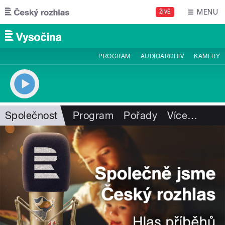
Přejít k hlavnímu obsahu
MENU
ŽIVĚ
PROGRAM
AUDIOARCHIV
KAMERY
Společnost
Program
Pořady
Více
…