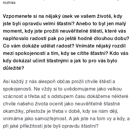
rozhlas
Vzpomenete si na nějaký úsek ve vašem životě, kdy
jste byli opravdu velmi šťastní? Anebo to byl jen malý
moment, kdy jste prožili neuvěřitelné štěstí, které vás
naplňovalo radostí pak po ještě hodně dlouhou dobu?
Co vám dokáže udělat radost? Vnímáte nějaký rozdíl
mezi spokojeností a tím, kdy se cítíte šťastni? Kdo vás
kdy dokázal učinit šťastnými a jak to pro vás bylo
důležité?
Asi každý z nás alespoň občas prožil chvíle štěstí a
spokojenosti. Ne vždy si to uvědomujeme jako velkou
vzácnost a třeba až s odstupem času dokážeme některé
chvíle našeho života ocenit jako neuvěřitelně šťastné
okamžiky, přestože je třeba v době, kdy se nám dějí,
vnímáme jako samozřejmost. A jak jste na tom vy a kdy, a
při jaké příležitosti jste byli opravdu šťastní?