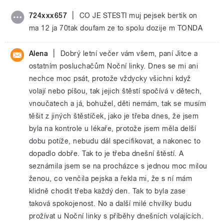
|
724xxx657
CO JE STESTI muj pejsek bertik on
ma 12 ja 70tak doufam ze to spolu dozije m TONDA
|
Alena
Dobrý letní večer vám všem, paní Jitce a
ostatním posluchačům Noční linky. Dnes se mi ani
nechce moc psát, protože vždycky všichni když
volají nebo píšou, tak jejich štěstí spočívá v dětech,
vnoučatech a já, bohužel, děti nemám, tak se musím
těšit z jiných štěstíček, jako je třeba dnes, že jsem
byla na kontrole u lékaře, protože jsem měla delší
dobu potíže, nebudu dál specifikovat, a nakonec to
dopadlo dobře. Tak to je třeba dnešní štěstí. A
seznámila jsem se na procházce s jednou moc milou
ženou, co venčila pejska a řekla mi, že s ní mám
klidně chodit třeba každý den. Tak to byla zase
taková spokojenost. No a další milé chvilky budu
prožívat u Noční linky s příběhy dnešních volajících.