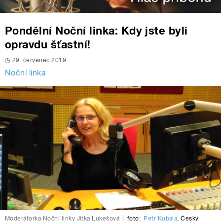
Pondělní Noční linka: Kdy jste byli
opravdu šťastní!
29. červenec 2019
Noční linka
Moderátorka Noční linky Jitka Lukešová
|
foto:
Petr Kubala
,
Český