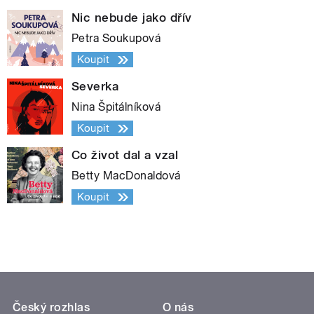
Nic nebude jako dřív
Petra Soukupová
Koupit
Severka
Nina Špitálníková
Koupit
Co život dal a vzal
Betty MacDonaldová
Koupit
Český rozhlas
O nás