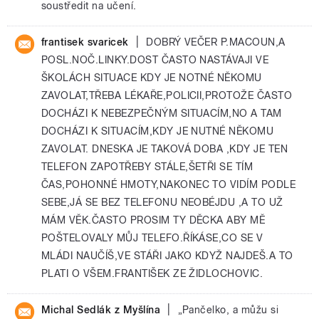
soustředit na učení.
|
frantisek svaricek
DOBRÝ VEČER P.MACOUN,A
POSL.NOČ.LINKY.DOST ČASTO NASTÁVAJI VE
ŠKOLÁCH SITUACE KDY JE NOTNÉ NĚKOMU
ZAVOLAT,TŘEBA LÉKAŘE,POLICII,PROTOŽE ČASTO
DOCHÁZI K NEBEZPEČNÝM SITUACÍM,NO A TAM
DOCHÁZI K SITUACÍM,KDY JE NUTNÉ NĚKOMU
ZAVOLAT. DNESKA JE TAKOVÁ DOBA ,KDY JE TEN
TELEFON ZAPOTŘEBY STÁLE,ŠETŘI SE TÍM
ČAS,POHONNÉ HMOTY,NAKONEC TO VIDÍM PODLE
SEBE,JÁ SE BEZ TELEFONU NEOBÉJDU ,A TO UŽ
MÁM VĚK.ČASTO PROSIM TY DĚCKA ABY MĚ
POŠTELOVALY MŮJ TELEFO.ŘÍKÁSE,CO SE V
MLÁDI NAUČÍŠ,VE STÁŘI JAKO KDYŽ NAJDEŠ.A TO
PLATI O VŠEM.FRANTIŠEK ZE ŽIDLOCHOVIC.
|
Michal Sedlák z Myšlína
„Pančelko, a můžu si