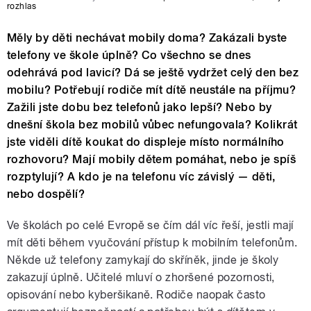
rozhlas
Měly by děti nechávat mobily doma? Zakázali byste
telefony ve škole úplně? Co všechno se dnes
odehrává pod lavicí? Dá se ještě vydržet celý den bez
mobilu? Potřebují rodiče mít dítě neustále na příjmu?
Zažili jste dobu bez telefonů jako lepší? Nebo by
dnešní škola bez mobilů vůbec nefungovala? Kolikrát
jste viděli dítě koukat do displeje místo normálního
rozhovoru? Mají mobily dětem pomáhat, nebo je spíš
rozptylují? A kdo je na telefonu víc závislý — děti,
nebo dospělí?
Ve školách po celé Evropě se čím dál víc řeší, jestli mají
mít děti během vyučování přístup k mobilním telefonům.
Někde už telefony zamykají do skříněk, jinde je školy
zakazují úplně. Učitelé mluví o zhoršené pozornosti,
opisování nebo kyberšikaně. Rodiče naopak často