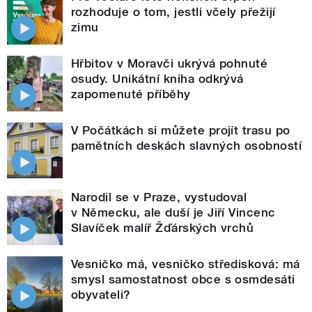
rozhoduje o tom, jestli včely přežijí
zimu
Hřbitov v Moravči ukrývá pohnuté
osudy. Unikátní kniha odkrývá
zapomenuté příběhy
V Počátkách si můžete projít trasu po
pamětních deskách slavných osobností
Narodil se v Praze, vystudoval
v Německu, ale duší je Jiří Vincenc
Slavíček malíř Žďárských vrchů
Vesničko má, vesničko středisková: má
smysl samostatnost obce s osmdesáti
obyvateli?