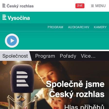
Přejít k hlavnímu obsahu
MENU
ŽIVĚ
PROGRAM
AUDIOARCHIV
KAMERY
Společnost
Program
Pořady
Více
…