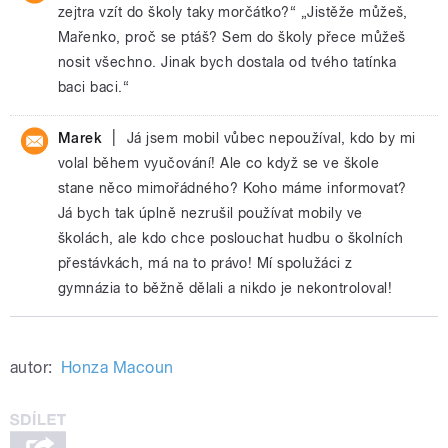
zejtra vzít do školy taky morčátko?“ „Jistěže můžeš,
Mařenko, proč se ptáš? Sem do školy přece můžeš
nosit všechno. Jinak bych dostala od tvého tatínka
baci baci.“
|
Marek
Já jsem mobil vůbec nepoužíval, kdo by mi
volal během vyučování! Ale co když se ve škole
stane něco mimořádného? Koho máme informovat?
Já bych tak úplně nezrušil používat mobily ve
školách, ale kdo chce poslouchat hudbu o školních
přestávkách, má na to právo! Mí spolužáci z
gymnázia to běžně dělali a nikdo je nekontroloval!
autor:
Honza Macoun