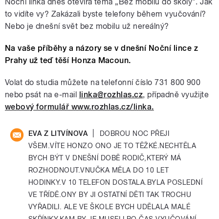
Noční linka dnes otevírá téma „Bez mobilu do školy". Jak
to vidíte vy? Zakázali byste telefony během vyučování?
Nebo je dnešní svět bez mobilu už nereálný?
Na vaše příběhy a názory se v dnešní Noční lince z
Prahy už teď těší Honza Macoun.
Volat do studia můžete na telefonní číslo 731 800 900
nebo psát na e-mail
linka@rozhlas.cz
, případně využijte
webový formulář www.rozhlas.cz/linka.
|
EVA Z LITVÍNOVA
DOBROU NOC PŘEJI
VŠEM.VÍTE HONZO ONO JE TO TĚŽKÉ.NECHTĚLA
BYCH BÝT V DNEŠNÍ DOBĚ RODIČ,KTERÝ MÁ
ROZHODNOUT.VNUČKA MĚLA DO 10 LET
HODINKY.V 10 TELEFON DOSTALA.BYLA POSLEDNÍ
VE TŘÍDĚ.ONY BY JI OSTATNÍ DĚTI TAK TROCHU
VYŘADILI. ALE VE ŠKOLE BYCH UDĚLALA MALÉ
SKŘÍNKY,KAM BY JE MUSELI PO ČAS VYUČOVÁNÍ