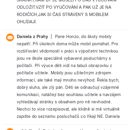
ODLOŽIT.VZÍT PO VYUČOVÁNÍ A PAK UŽ JE NA
RODIČÍCH,JAK SI ČAS STRÁVENÝ S MOBILEM
OHLÍDAJÍ.
|
Daniela z Prahy
Pane Honzo, do školy mobily
nepatří. Při úkolech doma může mobil pomáhat. Pro
rozšiřování vědomostí v práci s výpočetní technikou
jsou ve škole speciálně vybavené posluchárny s
počítači. Při výuce děti vidí na tabuli obrazovku z
počítače učitele. Mobily jsou užitečným zdrojem
informací, ale také mají mnoho nevýhod. Řekla bych,
dobrý sluha, ale zlý pán. Děti se odnaučují vzájemné
komunikaci, natáčejí bez souhlasu učitele a navzájem
vyhledávají stránky s obsahem pro ně nevhodné.
Nechci to více rozepisovat, ale klidně si mě virtuálně
zapište do seznamu posluchačů co říkají NE. Daniela