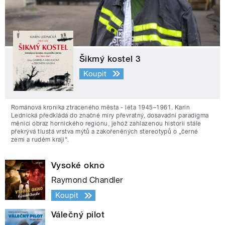
Šikmý kostel 3
Koupit
Románová kronika ztraceného města - léta 1945–1961. Karin
Lednická předkládá do značné míry převratný, dosavadní paradigma
měnící obraz hornického regionu, jehož zahlazenou historii stále
překrývá tlustá vrstva mýtů a zakořeněných stereotypů o „černé
zemi a rudém kraji“.
Vysoké okno
Raymond Chandler
Koupit
Válečný pilot