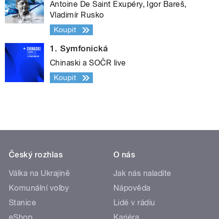
Antoine De Saint Exupéry, Igor Bareš,
Vladimír Rusko
Koupit
1. Symfonická
Chinaski a SOČR live
Koupit
Český rozhlas
O nás
Válka na Ukrajině
Jak nás naladíte
Komunální volby
Nápověda
Stanice
Lidé v rádiu
eShop
Kariéra