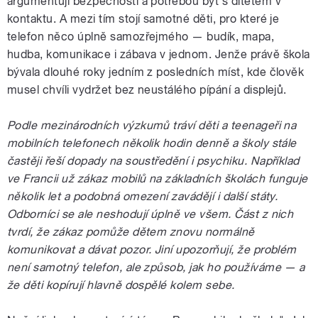
argumentují bezpečností a potřebou být s dítětem v
kontaktu. A mezi tím stojí samotné děti, pro které je
telefon něco úplně samozřejmého — budík, mapa,
hudba, komunikace i zábava v jednom. Jenže právě škola
bývala dlouhé roky jedním z posledních míst, kde člověk
musel chvíli vydržet bez neustálého pípání a displejů.
Podle mezinárodních výzkumů tráví děti a teenageři na
mobilních telefonech několik hodin denně a školy stále
častěji řeší dopady na soustředění i psychiku. Například
ve Francii už zákaz mobilů na základních školách funguje
několik let a podobná omezení zavádějí i další státy.
Odborníci se ale neshodují úplně ve všem. Část z nich
tvrdí, že zákaz pomůže dětem znovu normálně
komunikovat a dávat pozor. Jiní upozorňují, že problém
není samotný telefon, ale způsob, jak ho používáme — a
že děti kopírují hlavně dospělé kolem sebe.