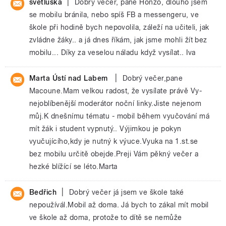
|
světluška
Dobrý večer, pane Honzo, dlouho jsem
se mobilu bránila, nebo spíš FB a messengeru, ve
škole při hodině bych nepovolila, záleží na učiteli, jak
zvládne žáky.. a já dnes říkám, jak jsme mohli žít bez
mobilu... Díky za veselou náladu když vysílat.. Iva
|
Marta Ústí nad Labem
Dobrý večer,pane
Macoune.Mam velkou radost, že vysílate právě Vy-
nejoblíbenější moderátor noční linky.Jiste nejenom
můj.K dnešnímu tématu - mobil během vyučování má
mít žák i student vypnutý.. Výjimkou je pokyn
vyučujícího,kdy je nutný k výuce.Vyuka na 1.st.se
bez mobilu určitě obejde.Preji Vám pěkný večer a
hezké blížící se léto.Marta
|
Bedřich
Dobrý večer já jsem ve škole také
nepoužívál.Mobil až doma. Já bych to zákal mít mobil
ve škole až doma, protože to dítě se nemůže