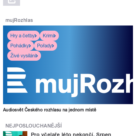
mujRozhlas
Hry a četby
Krimi
Pohádky
Pořady
Živé vysílání
Audiosvět Českého rozhlasu na jednom místě
NEJPOSLOUCHANĚJŠÍ
Pro včelaře léto nekončí. Srpen