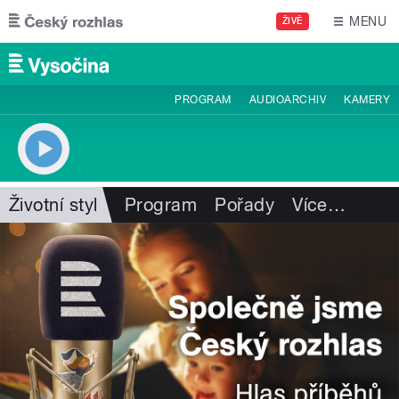
Přejít k hlavnímu obsahu
MENU
ŽIVĚ
PROGRAM
AUDIOARCHIV
KAMERY
Životní styl
Program
Pořady
Více
…