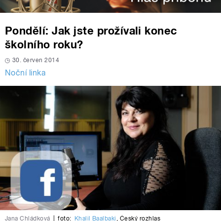
Pondělí: Jak jste prožívali konec
školního roku?
30. červen 2014
Noční linka
Jana Chládková
|
foto:
Khalil Baalbaki
,
Český rozhlas