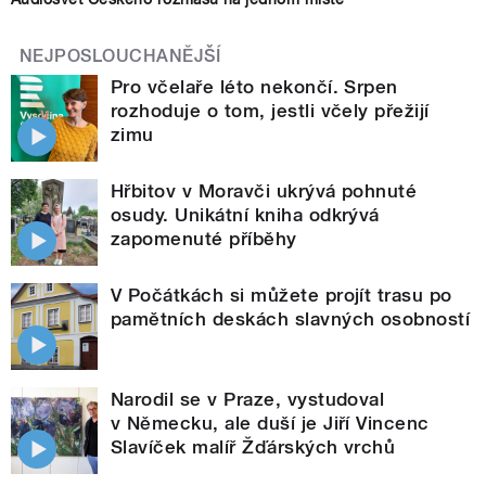
NEJPOSLOUCHANĚJŠÍ
Pro včelaře léto nekončí. Srpen
rozhoduje o tom, jestli včely přežijí
zimu
Hřbitov v Moravči ukrývá pohnuté
osudy. Unikátní kniha odkrývá
zapomenuté příběhy
V Počátkách si můžete projít trasu po
pamětních deskách slavných osobností
Narodil se v Praze, vystudoval
v Německu, ale duší je Jiří Vincenc
Slavíček malíř Žďárských vrchů