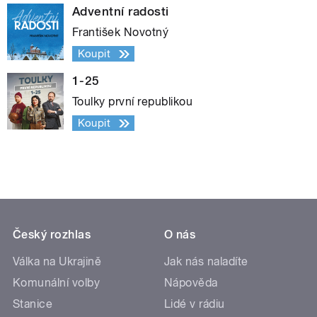
Adventní radosti
František Novotný
Koupit
1-25
Toulky první republikou
Koupit
Český rozhlas
O nás
Válka na Ukrajině
Jak nás naladíte
Komunální volby
Nápověda
Stanice
Lidé v rádiu