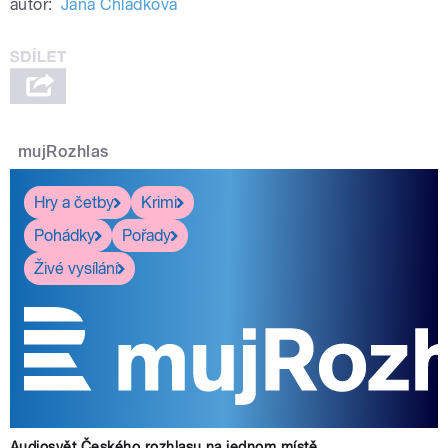
autor:
Jana Chládková
mujRozhlas
Hry a četby
Krimi
Pohádky
Pořady
Živé vysílání
Audiosvět Českého rozhlasu na jednom místě