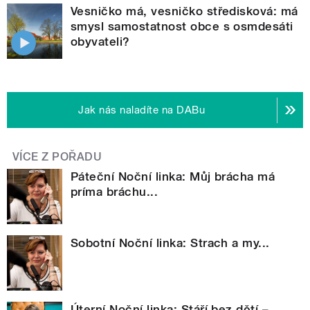
Vesničko má, vesničko středisková: má
smysl samostatnost obce s osmdesáti
obyvateli?
Jak nás naladíte na DABu
VÍCE Z POŘADU
Páteční Noční linka: Můj brácha má
príma bráchu...
Sobotní Noční linka: Strach a my...
Úterní Noční linka: Stáří bez dětí –