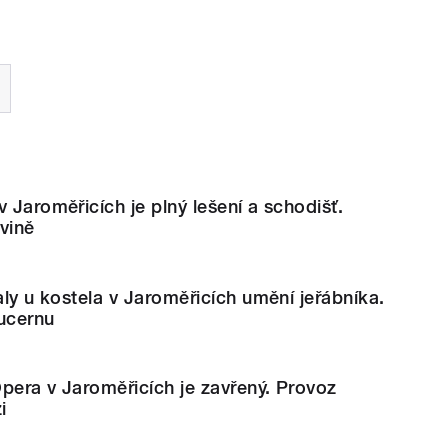
v Jaroměřicích je plný lešení a schodišť.
vině
aly u kostela v Jaroměřicích umění jeřábníka.
ucernu
pera v Jaroměřicích je zavřený. Provoz
i