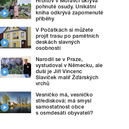
Hřbitov v Moravči ukrývá
pohnuté osudy. Unikátní
kniha odkrývá zapomenuté
příběhy
V Počátkách si můžete
projít trasu po pamětních
deskách slavných
osobností
Narodil se v Praze,
vystudoval v Německu, ale
duší je Jiří Vincenc
Slavíček malíř Žďárských
vrchů
Vesničko má, vesničko
středisková: má smysl
samostatnost obce
s osmdesáti obyvateli?