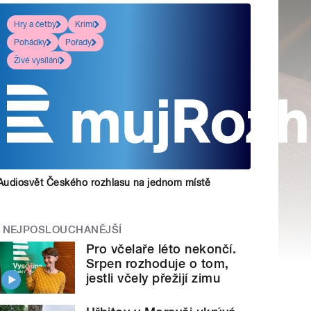
Hry a četby
Krimi
Pohádky
Pořady
Živé vysílání
Audiosvět Českého rozhlasu na jednom místě
NEJPOSLOUCHANĚJŠÍ
Pro včelaře léto nekončí.
Srpen rozhoduje o tom,
jestli včely přežijí zimu