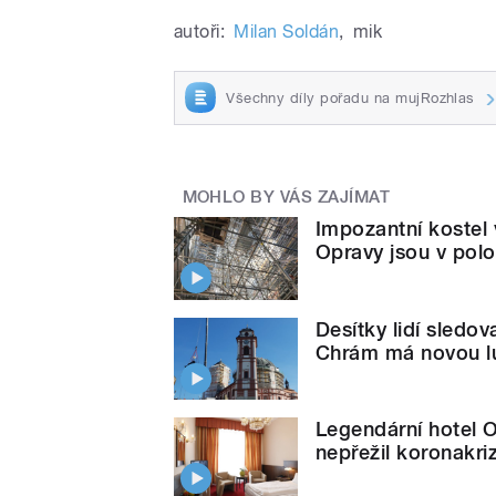
autoři:
Milan Soldán
,
mik
Všechny díly pořadu na mujRozhlas
MOHLO BY VÁS ZAJÍMAT
Impozantní kostel 
Opravy jsou v polo
Desítky lidí sledov
Chrám má novou l
Legendární hotel O
nepřežil koronakriz