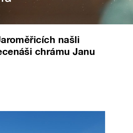
Jaroměřicích našli
ecenáši chrámu Janu