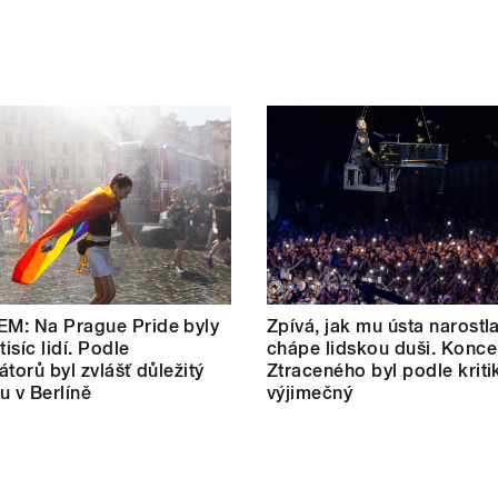
M: Na Prague Pride byly
Zpívá, jak mu ústa narostl
tisíc lidí. Podle
chápe lidskou duši. Konce
átorů byl zvlášť důležitý
Ztraceného byl podle kriti
u v Berlíně
výjimečný