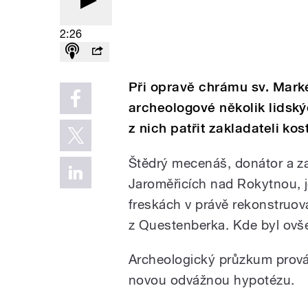
2:26
Při opravě chrámu sv. Mark
archeologové několik lidský
z nich patřit zakladateli kos
Štědrý mecenáš, donátor a za
Jaroměřicích nad Rokytnou, je
freskách v právě rekonstruo
z Questenberka. Kde byl ovš
Archeologický průzkum prov
novou odvážnou hypotézu.