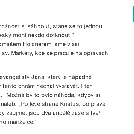
ožnost si sáhnout, stane se to jednou
fresky mohl někdo dotknout.“
omášem Holcnerem jsme v asi
e sv. Markéty, kde se pracuje na opravách
evangelisty Jana, který je nápadně
tento chrám nechal vystavět. I ten
ěk.“ Možná by to bylo náhoda, kdyby si
maleb. „Po levé straně Kristus, po pravé
y zaujme, jsou dva andělé zase s tváří
ho manželce.“