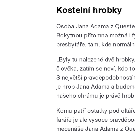
Kostelní hrobky
Osoba Jana Adama z Questenb
Rokytnou přítomna možná i fy
presbytáře, tam, kde normálně 
„Byly tu nalezené dvě hrobky
člověka, zatím se neví, kdo to
S největší pravděpodobností t
je hrob Jana Adama a budeme 
našeho chrámu je právě hrob
Komu patří ostatky pod oltář
faráře je ale vysoce pravděpo
mecenáše Jana Adama z Que