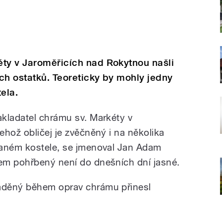
éty v Jaroměřicích nad Rokytnou našli
ch ostatků. Teoreticky by mohly jedny
tela.
kladatel chrámu sv. Markéty v
hož obličej je zvěčněný i na několika
vaném kostele, se jmenoval Jan Adam
em pohřbený není do dnešních dní jasné.
áděný během oprav chrámu přinesl