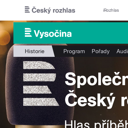
Přejít k hlavnímu obsahu
iRozhlas
Historie
Program
Pořady
Audi