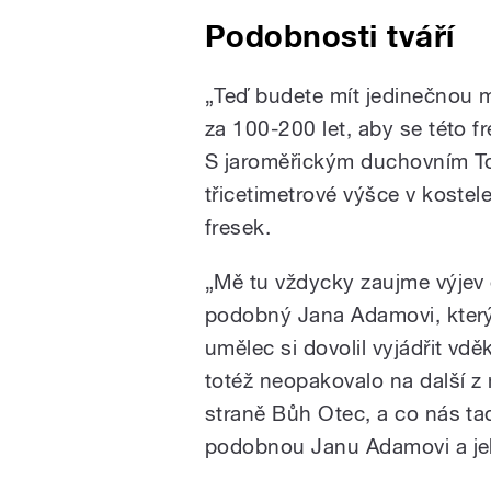
Podobnosti tváří
„Teď budete mít jedinečnou m
za 100-200 let, aby se této 
S jaroměřickým duchovním T
třicetimetrové výšce v kostel
fresek.
„Mě tu vždycky zaujme výjev 
podobný Jana Adamovi, který 
umělec si dovolil vyjádřit vd
totéž neopakovalo na další z 
straně Bůh Otec, a co nás tad
podobnou Janu Adamovi a je