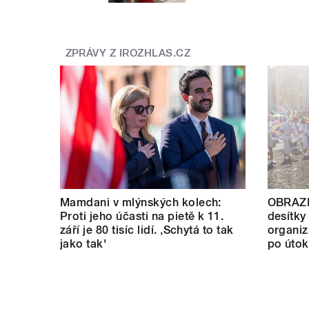
ZPRÁVY Z IROZHLAS.CZ
Mamdani v mlýnských kolech:
OBRAZE
Proti jeho účasti na pietě k 11.
desítky 
září je 80 tisíc lidí. ‚Schytá to tak
organiz
jako tak'
po útok