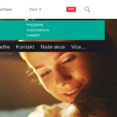
ozhlase
Více
ŽIVĚ
PROGRAM
AUDIOARCHIV
KAMERY
adíte
Kontakt
Naše akce
Více
…