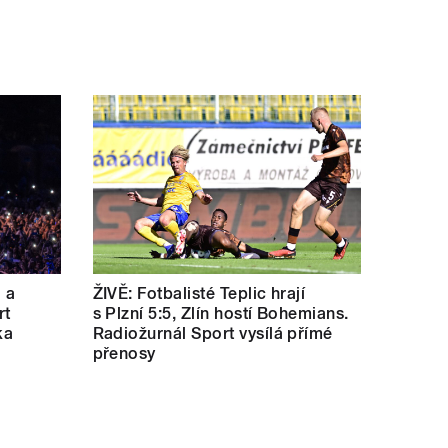
a a
ŽIVĚ: Fotbalisté Teplic hrají
rt
s Plzní 5:5, Zlín hostí Bohemians.
ka
Radiožurnál Sport vysílá přímé
přenosy