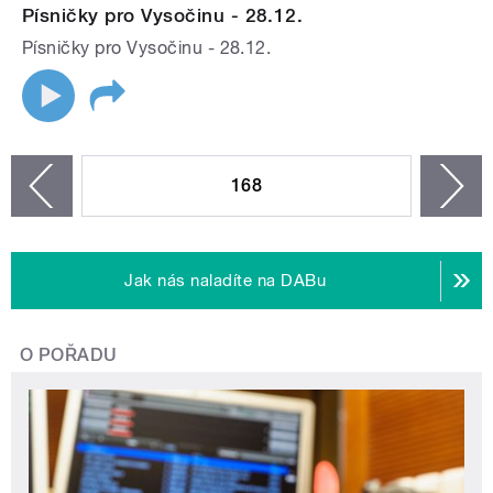
Písničky pro Vysočinu - 28.12.
Písničky pro Vysočinu - 28.12.
STRÁNKY
168
n
zí
Jak nás naladíte na DABu
O POŘADU