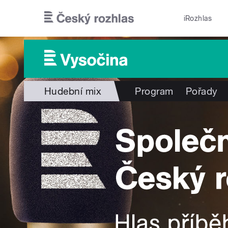
Přejít k hlavnímu obsahu
iRozhlas
Hudební mix
Program
Pořady