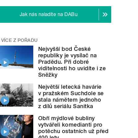
Jak nás naladíte na DABu
VÍCE Z POŘADU
Nejvyšší bod České
republiky je vysílač na
Pradědu. Při dobré
viditelnosti ho uvidíte i ze
Sněžky
Největší letecká havárie
v pražském Suchdole se
stala námětem jednoho
z dílů seriálu Sanitka
Obří mýdlové bubliny
vytvářeli komedianti pro
potěchu ostatních už před
400 lety