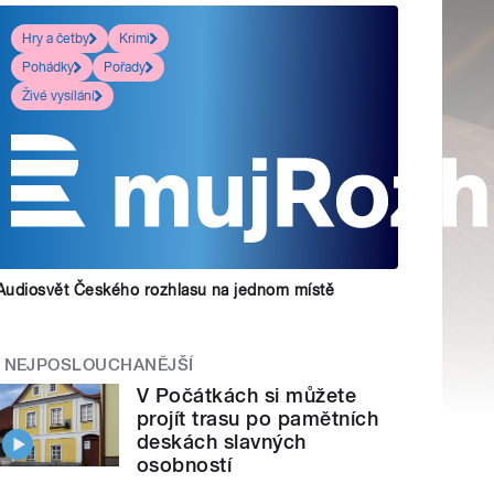
Hry a četby
Krimi
Pohádky
Pořady
Živé vysílání
Audiosvět Českého rozhlasu na jednom místě
NEJPOSLOUCHANĚJŠÍ
V Počátkách si můžete
projít trasu po pamětních
deskách slavných
osobností