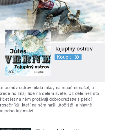
Tajuplný ostrov
Koupit
Lincolnův ostrov nikdo nikdy na mapě nenašel, a
přece ho znají lidé na celém světě. Už déle než sto
třicet let na něm prožívají dobrodružství s pěticí
trosečníků, kteří na něm našli útočiště, a hlavně
nejedno tajemství.