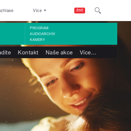
ozhlase
Více
ŽIVĚ
PROGRAM
AUDIOARCHIV
KAMERY
adíte
Kontakt
Naše akce
Více
…