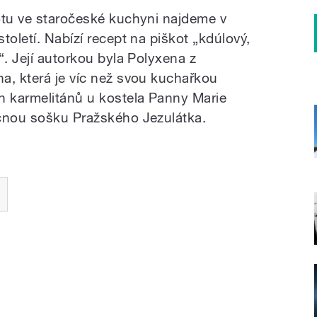
otu ve staročeské kuchyni najdeme v
toletí. Nabízí recept na piškot „kdúlový,
“. Její autorkou byla Polyxena z
a, která je víc než svou kuchařkou
h karmelitánů u kostela Panny Marie
ácnou sošku Pražského Jezulátka.