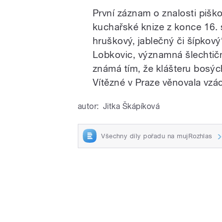
První záznam o znalosti pišk
kuchařské knize z konce 16. s
hruškový, jablečný či šípkový
Lobkovic, významná šlechtičn
známá tím, že klášteru bosýc
Vítězné v Praze věnovala vz
autor:
Jitka Škápíková
Všechny díly pořadu na mujRozhlas