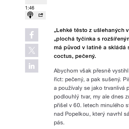
1:46
„Lehké těsto z ušlehaných 
„plochá tyčinka s rozšířeným
má původ v latině a skládá s
coctus, pečený.
Abychom však přesně vystihli
říct: pečený, a pak sušený. P
a používaly se jako trvanlivá
podlouhlý tvar, my ale dnes z
přišel v 60. letech minulého
nad Popelkou, který navrhl s
pás.