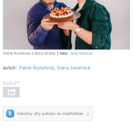
Patrik Rozehnal a Vojta Vrtiška
|
foto:
Jana Volková
autoři:
Patrik Rozehnal
,
Dana Josefová
Všechny díly pořadu na mujRozhlas