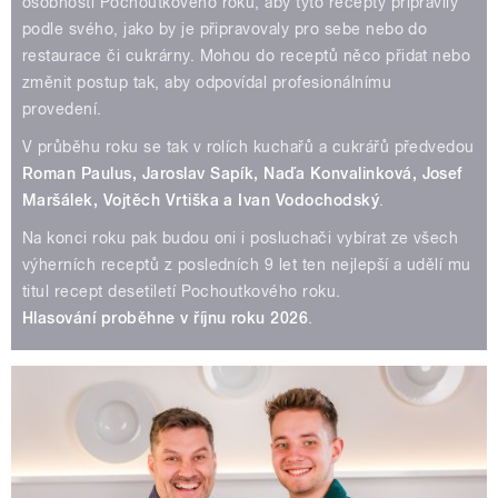
osobnosti Pochoutkového roku, aby tyto recepty připravily
podle svého, jako by je připravovaly pro sebe nebo do
restaurace či cukrárny. Mohou do receptů něco přidat nebo
změnit postup tak, aby odpovídal profesionálnímu
provedení.
V průběhu roku se tak v rolích kuchařů a cukrářů předvedou
Roman Paulus, Jaroslav Sapík, Naďa Konvalinková, Josef
Maršálek, Vojtěch Vrtiška a Ivan Vodochodský
.
Na konci roku pak budou oni i posluchači vybírat ze všech
výherních receptů z posledních 9 let ten nejlepší a udělí mu
titul recept desetiletí Pochoutkového roku.
Hlasování proběhne v říjnu roku 2026
.