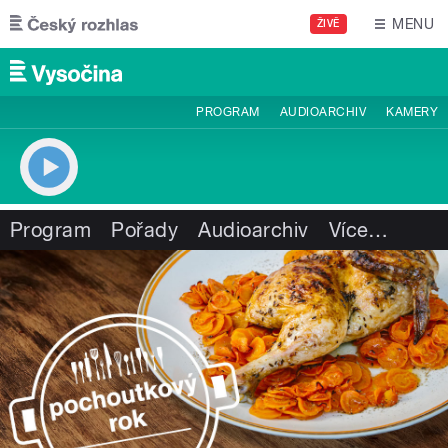
Přejít k hlavnímu obsahu
MENU
ŽIVĚ
PROGRAM
AUDIOARCHIV
KAMERY
Program
Pořady
Audioarchiv
Více
…