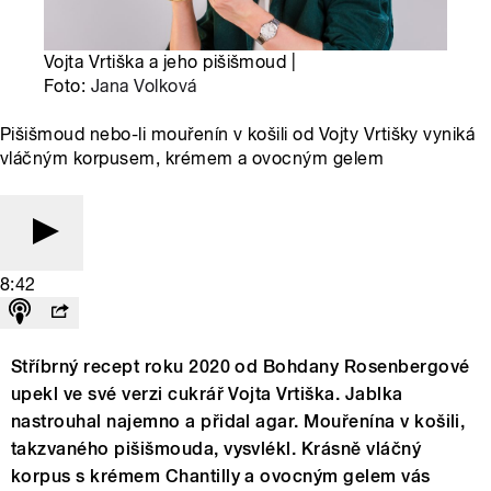
Vojta Vrtiška a jeho pišišmoud |
Foto:
Jana Volková
Pišišmoud nebo-li mouřenín v košili od Vojty Vrtišky vyniká
vláčným korpusem, krémem a ovocným gelem
8:42
Stříbrný recept roku 2020 od Bohdany Rosenbergové
upekl ve své verzi cukrář Vojta Vrtiška. Jablka
nastrouhal najemno a přidal agar. Mouřenína v košili,
takzvaného pišišmouda, vysvlékl. Krásně vláčný
korpus s krémem Chantilly a ovocným gelem vás