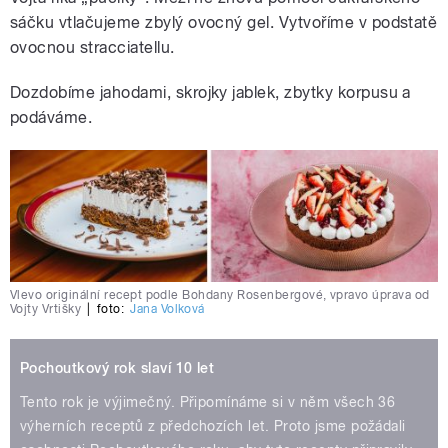
sáčku vtlačujeme zbylý ovocný gel. Vytvoříme v podstatě
ovocnou stracciatellu.
Dozdobíme jahodami, skrojky jablek, zbytky korpusu a
podáváme.
Vlevo originální recept podle Bohdany Rosenbergové, vpravo úprava od
Vojty Vrtišky
|
foto:
Jana Volková
Pochoutkový rok slaví 10 let
Tento rok je výjimečný. Připomínáme si v něm všech 36
výherních receptů z předchozích let. Proto jsme požádali