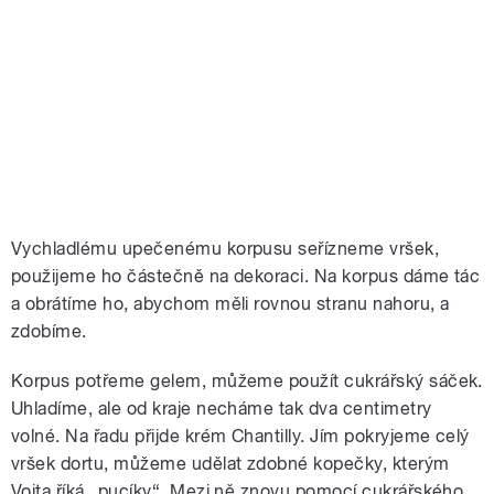
Vychladlému upečenému korpusu seřízneme vršek,
použijeme ho částečně na dekoraci. Na korpus dáme tác
a obrátíme ho, abychom měli rovnou stranu nahoru, a
zdobíme.
Korpus potřeme gelem, můžeme použít cukrářský sáček.
Uhladíme, ale od kraje necháme tak dva centimetry
volné. Na řadu přijde krém Chantilly. Jím pokryjeme celý
vršek dortu, můžeme udělat zdobné kopečky, kterým
Vojta říká „pucíky“. Mezi ně znovu pomocí cukrářského