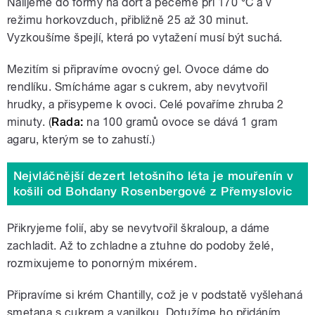
Nalijeme do formy na dort a pečeme při 170 °C a v
režimu horkovzduch, přibližně 25 až 30 minut.
Vyzkoušíme špejlí, která po vytažení musí být suchá.
Mezitím si připravíme ovocný gel. Ovoce dáme do
rendlíku. Smícháme agar s cukrem, aby nevytvořil
hrudky, a přisypeme k ovoci. Celé povaříme zhruba 2
minuty. (
Rada:
na 100 gramů ovoce se dává 1 gram
agaru, kterým se to zahustí.)
Nejvláčnější dezert letošního léta je mouřenín v
košili od Bohdany Rosenbergové z Přemyslovic
Přikryjeme folií, aby se nevytvořil škraloup, a dáme
zachladit. Až to zchladne a ztuhne do podoby želé,
rozmixujeme to ponorným mixérem.
Připravíme si krém Chantilly, což je v podstatě vyšlehaná
smetana s cukrem a vanilkou. Dotužíme ho přidáním