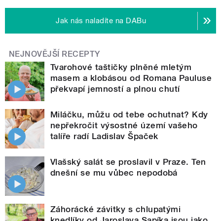
Jak nás naladíte na DABu
NEJNOVĚJŠÍ RECEPTY
Tvarohové taštičky plněné mletým
masem a klobásou od Romana Pauluse
překvapí jemností a plnou chutí
Miláčku, můžu od tebe ochutnat? Kdy
nepřekročit výsostné území vašeho
talíře radí Ladislav Špaček
Vlašský salát se proslavil v Praze. Ten
dnešní se mu vůbec nepodobá
Záhorácké závitky s chlupatými
knedlíky od Jaroslava Sapíka jsou jako