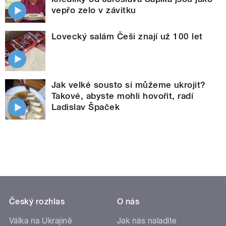
vepřo zelo v závitku
Lovecký salám Češi znají už 100 let
Jak velké sousto si můžeme ukrojit?
Takové, abyste mohli hovořit, radí
Ladislav Špaček
Český rozhlas
O nás
Válka na Ukrajině
Jak nás naladíte