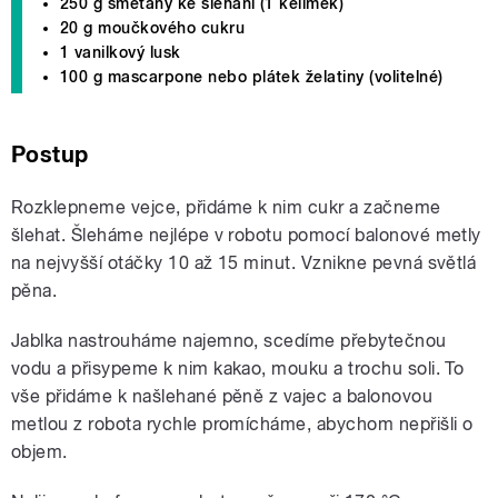
250 g smetany ke šlehání (1 kelímek)
20 g moučkového cukru
1 vanilkový lusk
100 g mascarpone nebo plátek želatiny (volitelné)
Postup
Rozklepneme vejce, přidáme k nim cukr a začneme
šlehat. Šleháme nejlépe v robotu pomocí balonové metly
na nejvyšší otáčky 10 až 15 minut. Vznikne pevná světlá
pěna.
Jablka nastrouháme najemno, scedíme přebytečnou
vodu a přisypeme k nim kakao, mouku a trochu soli. To
vše přidáme k našlehané pěně z vajec a balonovou
metlou z robota rychle promícháme, abychom nepřišli o
objem.