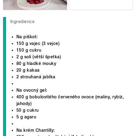
Ingredience
Na piškot:
150 g vajec (3 vejce)
150 g cukru
2 g soli (větší špetka)
80 g hladké mouky
20 g kakaa
2 strouhaná jablka
Na ovocný gel:
400 g bobulovitého červeného ovoce (maliny, rybíz,
jahody)
50 g cukru
5 g agaru
Na krém Chantilly: