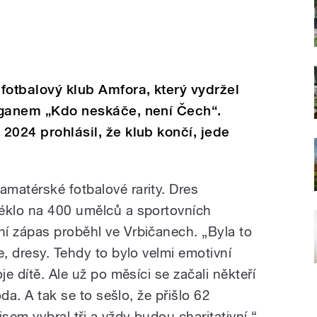
 fotbalový klub Amfora, který vydržel
loganem „Kdo neskáče, není Čech“.
 2024 prohlásil, že klub končí, jede
matérské fotbalové rarity. Dres
léklo na 400 umělců a sportovních
í zápas proběhl ve Vrbičanech. „Byla to
e, dresy. Tehdy to bylo velmi emotivní
je dítě. Ale už po měsíci se začali někteří
oda. A tak se to sešlo, že přišlo 62
em vybral tři a vždy budou charitativní,“