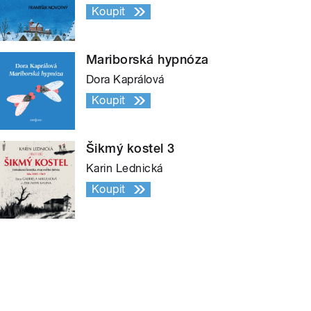
Koupit
Mariborská hypnóza
Dora Kaprálová
Koupit
Šikmý kostel 3
Karin Lednická
Koupit