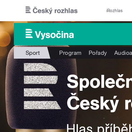
Přejít k hlavnímu obsahu
iRozhlas
Sport
Program
Pořady
Audioa