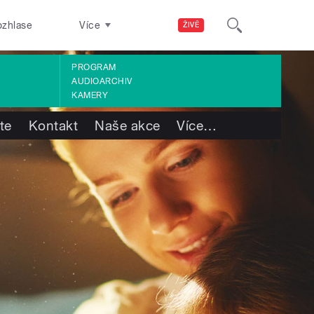
ozhlase
Více
ŽIVĚ
PROGRAM
AUDIOARCHIV
KAMERY
te
Kontakt
Naše akce
Více
…