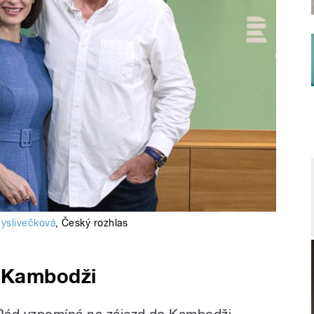
yslivečková
,
Český rozhlas
 Kambodži