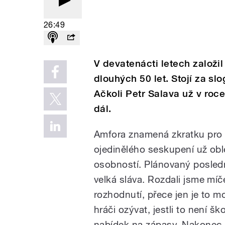
26:49
V devatenácti letech založil
dlouhých 50 let. Stojí za s
Ačkoli Petr Salava už v roce
dál.
Amfora znamená zkratku pro a
ojedinělého seskupení už ob
osobností. Plánovaný posledn
velká sláva. Rozdali jsme míč
rozhodnutí, přece jen je to mo
hráči ozývat, jestli to není šk
nabídek na zápasy. Nakonec js