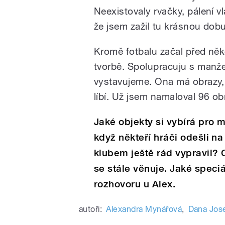
Neexistovaly rvačky, pálení v
že jsem zažil tu krásnou dobu
Kromě fotbalu začal před něko
tvorbě. Spolupracuju s manž
vystavujeme. Ona má obrazy, 
líbí. Už jsem namaloval 96 ob
Jaké objekty si vybírá pro
když někteří hráči odešli n
klubem ještě rád vypravil? O
se stále věnuje. Jaké speci
rozhovoru u Alex.
autoři:
Alexandra Mynářová
,
Dana Jos