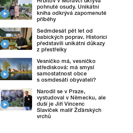
Hřbitov v Moravči ukrývá
pohnuté osudy. Unikátní
kniha odkrývá zapomenuté
příběhy
Sedmdesát pět let od
babických poprav. Historici
představili unikátní důkazy
z přestřelky
Vesničko má, vesničko
středisková: má smysl
samostatnost obce
s osmdesáti obyvateli?
Narodil se v Praze,
vystudoval v Německu, ale
duší je Jiří Vincenc
Slavíček malíř Žďárských
vrchů