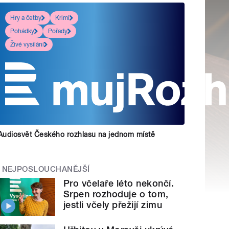
Hry a četby
Krimi
Pohádky
Pořady
Živé vysílání
Audiosvět Českého rozhlasu na jednom místě
NEJPOSLOUCHANĚJŠÍ
Pro včelaře léto nekončí.
Srpen rozhoduje o tom,
jestli včely přežijí zimu