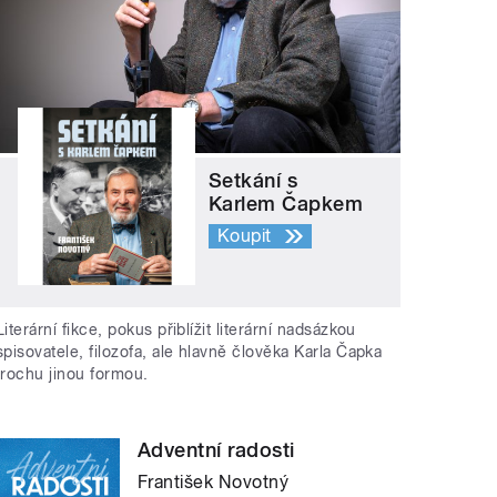
Setkání s
Karlem Čapkem
Koupit
Literární fikce, pokus přiblížit literární nadsázkou
spisovatele, filozofa, ale hlavně člověka Karla Čapka
trochu jinou formou.
Adventní radosti
František Novotný