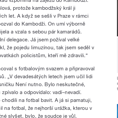
. Rád vzpomíná na zájezd do Kambodži.
alová, protože kambodžský král ji
h let. A když se sešli v Praze v rámci
ji pozval do Kambodži. On umí výborně
ijela a vzala s sebou pár kamarádů.
lní delegace. Já jsem požíval velké
ekl, že pojedu limuzínou, tak jsem seděl v
vatkách policistům, kteří mě zdravili.“
acoval s fotbalovým svazem a připravoval
ů. „V devadesátých letech jsem učil lidi
ísničku Není nutno. Bylo neskutečné,
 zpívalo a odpovídalo: vadí–nevadí.
chodili na fotbal bavit. A já si pamatuji,
l na fotbal, že nejhorší urážka, kterou v
é slyšet, bylo, že soudce je vůl.