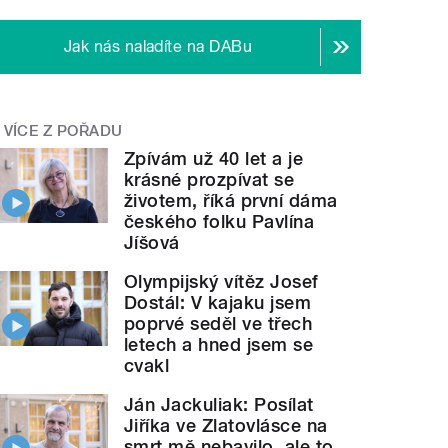
Jak nás naladíte na DABu
VÍCE Z POŘADU
Zpívám už 40 let a je
krásné prozpívat se
životem, říká první dáma
českého folku Pavlína
Jíšová
Olympijský vítěz Josef
Dostál: V kajaku jsem
poprvé seděl ve třech
letech a hned jsem se
cvakl
Ján Jackuliak: Posílat
Jiříka ve Zlatovlásce na
smrt mě nebavilo, ale to