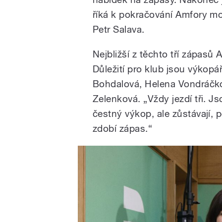
říká k pokračování Amfory mo
Petr Salava.
Nejbližší z těchto tří zápasů
Důležití pro klub jsou výkopář
Bohdalová, Helena Vondráčk
Zelenková. „Vždy jezdí tři. J
čestný výkop, ale zůstávají, p
zdobí zápas.“