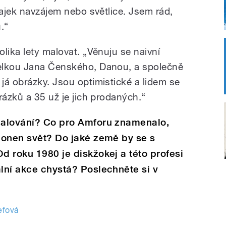
lajek navzájem nebo světlice. Jsem rád,
.“
lika lety malovat. „Věnuju se naivní
elkou Jana Čenského, Danou, a společně
já obrázky. Jsou optimistické a lidem se
rázků a 35 už je jich prodaných.“
 malování? Co pro Amforu znamenalo,
a onen svět? Do jaké země by se s
d roku 1980 je diskžokej a této profesi
ální akce chystá? Poslechněte si v
efová