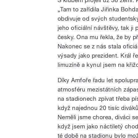
S klubem projeli už 36 zemí
„Tam to zařídila Jiřinka Bohd
obdivuje od svých studentskýc
jeho oficiální návštěvy, tak 
česky. Ona mu řekla, že by př
Nakonec se z nás stala oficiá
výsady jako prezident. Král ř
limuzíně a kynul jsem na křižo
Díky Amfoře řadu let spolupr
atmosféru mezistátních zápas
na stadionech zpívat třeba p
když najednou 20 tisíc diváků
Neměli jsme chorea, diváci se 
když jsem jako náctiletý chodi
té době na stadionu bylo možn