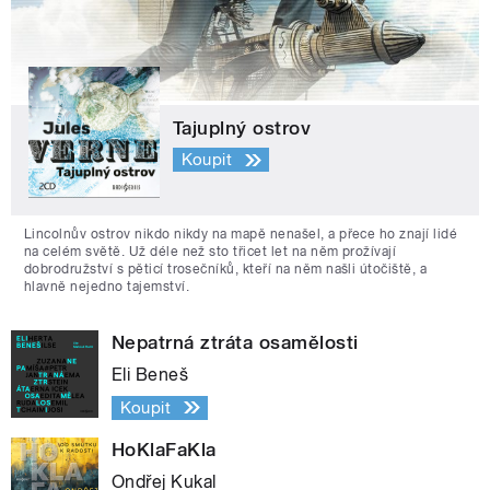
Tajuplný ostrov
Koupit
Lincolnův ostrov nikdo nikdy na mapě nenašel, a přece ho znají lidé
na celém světě. Už déle než sto třicet let na něm prožívají
dobrodružství s pěticí trosečníků, kteří na něm našli útočiště, a
hlavně nejedno tajemství.
Nepatrná ztráta osamělosti
Eli Beneš
Koupit
HoKlaFaKla
Ondřej Kukal