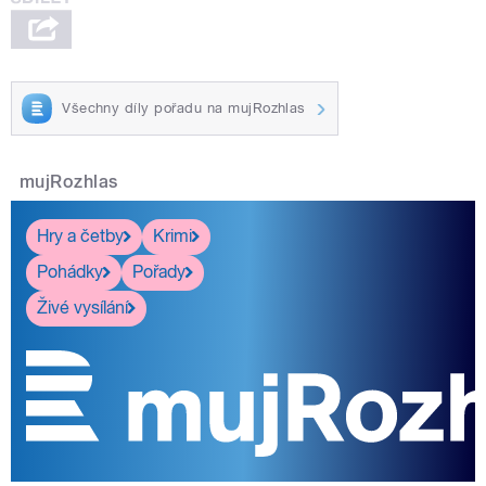
Všechny díly pořadu na mujRozhlas
mujRozhlas
Hry a četby
Krimi
Pohádky
Pořady
Živé vysílání