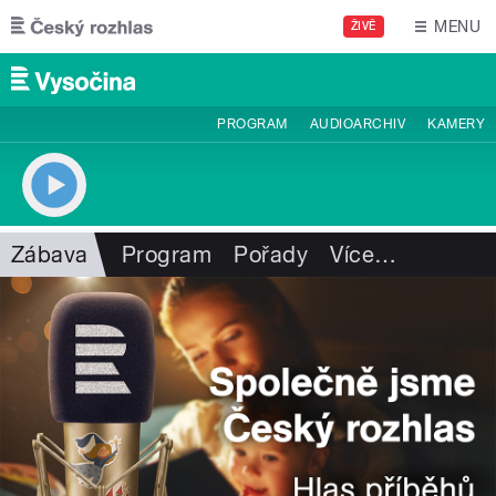
Přejít k hlavnímu obsahu
MENU
ŽIVĚ
PROGRAM
AUDIOARCHIV
KAMERY
Zábava
Program
Pořady
Více
…