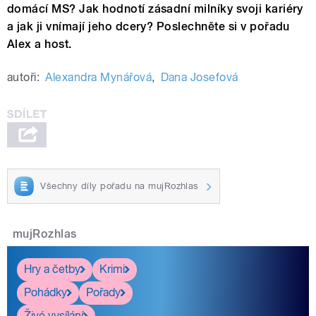
domácí MS? Jak hodnotí zásadní milníky svoji kariéry
a jak ji vnímají jeho dcery? Poslechněte si v pořadu
Alex a host.
autoři:
Alexandra Mynářová
,
Dana Josefová
Všechny díly pořadu na mujRozhlas
mujRozhlas
Hry a četby
Krimi
Pohádky
Pořady
Živé vysílání