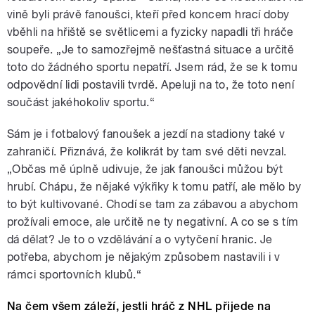
vině byli právě fanoušci, kteří před koncem hrací doby
vběhli na hřiště se světlicemi a fyzicky napadli tři hráče
soupeře. „Je to samozřejmě nešťastná situace a určitě
toto do žádného sportu nepatří. Jsem rád, že se k tomu
odpovědní lidi postavili tvrdě. Apeluji na to, že toto není
součást jakéhokoliv sportu.“
Sám je i fotbalový fanoušek a jezdí na stadiony také v
zahraničí. Přiznává, že kolikrát by tam své děti nevzal.
„Občas mě úplně udivuje, že jak fanoušci můžou být
hrubí. Chápu, že nějaké výkřiky k tomu patří, ale mělo by
to být kultivované. Chodí se tam za zábavou a abychom
prožívali emoce, ale určitě ne ty negativní. A co se s tím
dá dělat? Je to o vzdělávání a o vytyčení hranic. Je
potřeba, abychom je nějakým způsobem nastavili i v
rámci sportovních klubů.“
Na čem všem záleží, jestli hráč z NHL přijede na