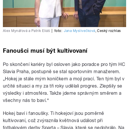
Alex Mynářová a Patrik Eliáš
|
foto:
Jana Myslivečková
,
Český rozhlas
Fanoušci musí být kultivovaní
Po skončení kariéry byl osloven jako poradce pro tým HC
Slavia Praha, postupně se stal sportovním manažerem.
„Hokej je stále mým koníčkem a mojí prací. Ten tým byl v
určité situaci a my za tři roky udělali progres. Zlepšily se
výsledky i atmosféra. Takže jdeme správným směrem a
všechny nás to baví.“
Hokej baví i fanoušky. Ti hokejoví jsou poměrně
kultivovaní, což zvýraznila květnová událost při
fotbalovém derby Sparta – Slavia, které se nedohrálo. Na