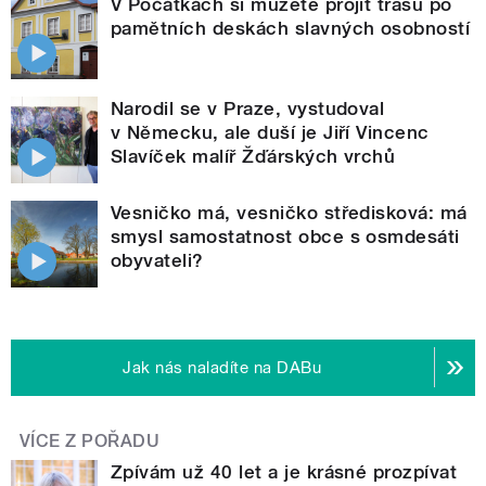
V Počátkách si můžete projít trasu po
pamětních deskách slavných osobností
Narodil se v Praze, vystudoval
v Německu, ale duší je Jiří Vincenc
Slavíček malíř Žďárských vrchů
Vesničko má, vesničko středisková: má
smysl samostatnost obce s osmdesáti
obyvateli?
Jak nás naladíte na DABu
VÍCE Z POŘADU
Zpívám už 40 let a je krásné prozpívat