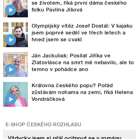
se životem, říká první dáma českého
folku Pavlína Jíšová
Olympijský vítěz Josef Dostál: V kajaku
jsem poprvé seděl ve třech letech a
hned jsem se cvakl
Ján Jackuliak: Posílat Jiříka ve
Zlatovlásce na smrt mě nebavilo, ale to
temno v pohádce ano
Královna českého popu? Pořád
zůstávám nohama na zemi, říká Helena
Vondráčková
E-SHOP ČESKÉHO ROZHLASU
Vždycky jsem si přál ocitnout se v románu