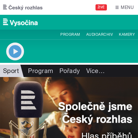
Přejít k hlavnímu obsahu
MENU
ŽIVĚ
PROGRAM
AUDIOARCHIV
KAMERY
Sport
Program
Pořady
Více
…