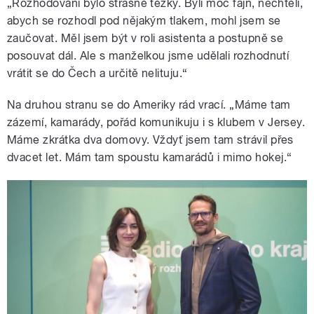
„Rozhodování bylo strašně těžký. Byli moc fajn, nechtěli,
abych se rozhodl pod nějakým tlakem, mohl jsem se
zaučovat. Měl jsem být v roli asistenta a postupně se
posouvat dál. Ale s manželkou jsme udělali rozhodnutí
vrátit se do Čech a určitě nelituju.“
Na druhou stranu se do Ameriky rád vrací. „Máme tam
zázemí, kamarády, pořád komunikuju i s klubem v Jersey.
Máme zkrátka dva domovy. Vždyť jsem tam strávil přes
dvacet let. Mám tam spoustu kamarádů i mimo hokej.“