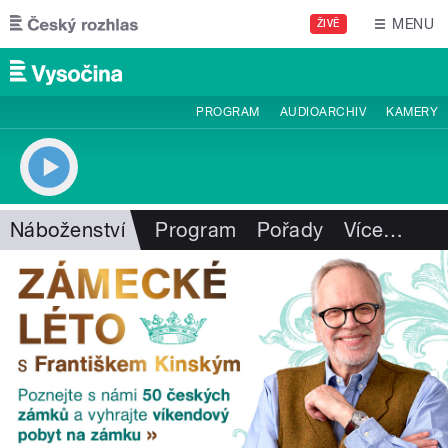
Přejít k hlavnímu obsahu
MENU
ŽIVĚ
PROGRAM
AUDIOARCHIV
KAMERY
Náboženství
Program
Pořady
Více
…