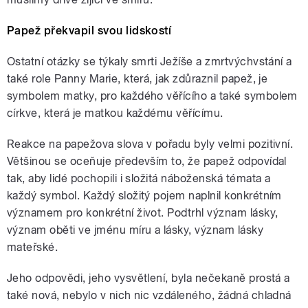
Papež překvapil svou lidskostí
Ostatní otázky se týkaly smrti Ježíše a zmrtvýchvstání a
také role Panny Marie, která, jak zdůraznil papež, je
symbolem matky, pro každého věřícího a také symbolem
církve, která je matkou každému věřícímu.
Reakce na papežova slova v pořadu byly velmi pozitivní.
Většinou se oceňuje především to, že papež odpovídal
tak, aby lidé pochopili i složitá náboženská témata a
každý symbol. Každý složitý pojem naplnil konkrétním
významem pro konkrétní život. Podtrhl význam lásky,
význam oběti ve jménu míru a lásky, význam lásky
mateřské.
Jeho odpovědi, jeho vysvětlení, byla nečekaně prostá a
také nová, nebylo v nich nic vzdáleného, žádná chladná