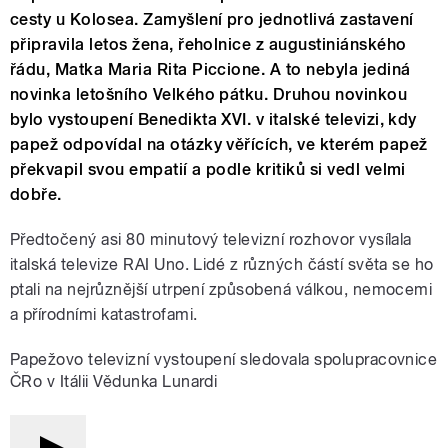
cesty u Kolosea. Zamyšlení pro jednotlivá zastavení
připravila letos žena, řeholnice z augustiniánského
řádu, Matka Maria Rita Piccione. A to nebyla jediná
novinka letošního Velkého pátku. Druhou novinkou
bylo vystoupení Benedikta XVI. v italské televizi, kdy
papež odpovídal na otázky věřících, ve kterém papež
překvapil svou empatií a podle kritiků si vedl velmi
dobře.
Předtočený asi 80 minutový televizní rozhovor vysílala
italská televize RAI Uno. Lidé z různých částí světa se ho
ptali na nejrůznější utrpení způsobená válkou, nemocemi
a přírodními katastrofami.
Papežovo televizní vystoupení sledovala spolupracovnice
ČRo v Itálii Vědunka Lunardi