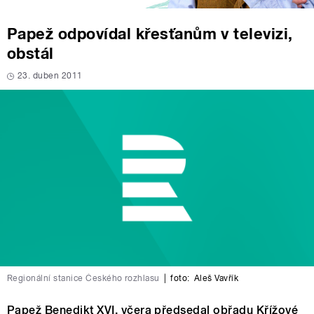
Papež odpovídal křesťanům v televizi,
obstál
23. duben 2011
Regionální stanice Českého rozhlasu
|
foto:
Aleš Vavřík
Papež Benedikt XVI. včera předsedal obřadu Křížové