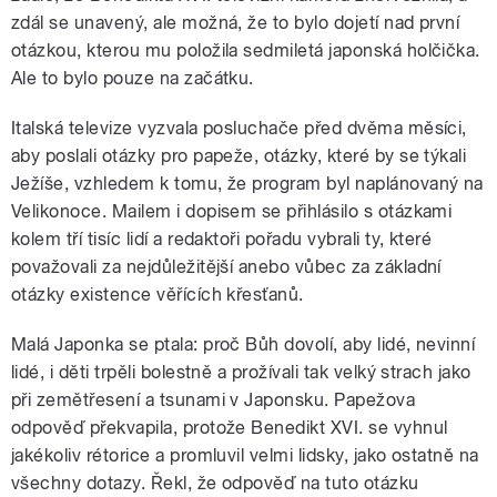
zdál se unavený, ale možná, že to bylo dojetí nad první
otázkou, kterou mu položila sedmiletá japonská holčička.
Ale to bylo pouze na začátku.
Italská televize vyzvala posluchače před dvěma měsíci,
aby poslali otázky pro papeže, otázky, které by se týkali
Ježíše, vzhledem k tomu, že program byl naplánovaný na
Velikonoce. Mailem i dopisem se přihlásilo s otázkami
kolem tří tisíc lidí a redaktoři pořadu vybrali ty, které
považovali za nejdůležitější anebo vůbec za základní
otázky existence věřících křesťanů.
Malá Japonka se ptala: proč Bůh dovolí, aby lidé, nevinní
lidé, i děti trpěli bolestně a prožívali tak velký strach jako
při zemětřesení a tsunami v Japonsku. Papežova
odpověď překvapila, protože Benedikt XVI. se vyhnul
jakékoliv rétorice a promluvil velmi lidsky, jako ostatně na
všechny dotazy. Řekl, že odpověď na tuto otázku