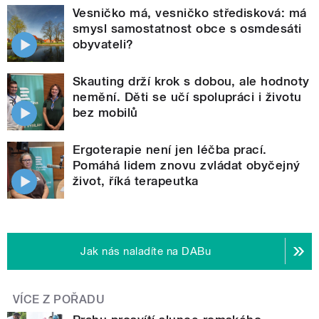
Vesničko má, vesničko středisková: má
smysl samostatnost obce s osmdesáti
obyvateli?
Skauting drží krok s dobou, ale hodnoty
nemění. Děti se učí spolupráci i životu
bez mobilů
Ergoterapie není jen léčba prací.
Pomáhá lidem znovu zvládat obyčejný
život, říká terapeutka
Jak nás naladíte na DABu
VÍCE Z POŘADU