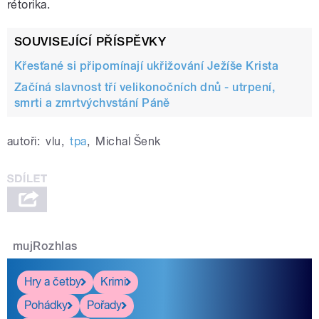
rétorika.
SOUVISEJÍCÍ PŘÍSPĚVKY
Křesťané si připomínají ukřižování Ježíše Krista
Začíná slavnost tří velikonočních dnů - utrpení,
smrti a zmrtvýchvstání Páně
autoři:
vlu
,
tpa
,
Michal Šenk
mujRozhlas
Hry a četby
Krimi
Pohádky
Pořady