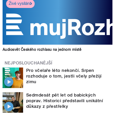
Živé vysílání
Audiosvět Českého rozhlasu na jednom místě
NEJPOSLOUCHANĚJŠÍ
Pro včelaře léto nekončí. Srpen
rozhoduje o tom, jestli včely přežijí
zimu
Sedmdesát pět let od babických
poprav. Historici představili unikátní
důkazy z přestřelky