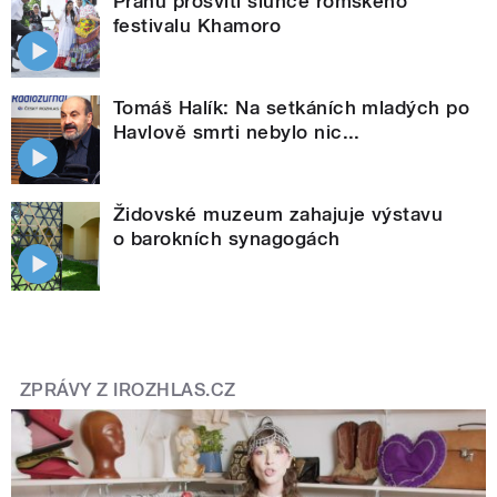
Prahu prosvítí slunce romského
festivalu Khamoro
Tomáš Halík: Na setkáních mladých po
Havlově smrti nebylo nic...
Židovské muzeum zahajuje výstavu
o barokních synagogách
ZPRÁVY Z IROZHLAS.CZ