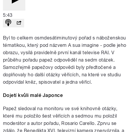
5:43
Byl to celkem osmdesátiminutový pořad s náboženskou
tématikou, který pod názvem A sua imagine - podle jeho
obrazu, vysílá pravidelně první kanál televise RAI. V
průběhu pořadu papež odpověděl na sedm otázek.
Samozřejmě papežovy odpovědi byly předtočené a
doplňovaly ho další otázky věřících, na které ve studiu
odpovídal kněz, spisovatel a jedna věřící.
Dojetí kvůli malé Japonce
Papež sledoval na monitoru ve své knihovně otázky,
které mu položilo šest věřících a sedmou mu položil
moderátor a autor pořadu, Rosario Carello. Zprvu se
zdálo, že Benedikta XVI. televizní kamera znervóznila, a