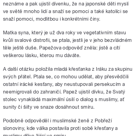
neznáme a pak ujistil dívenku, že na japonské děti myslí
ve světě mnoho lidí a snaží se pomoci a také katolíci se
snaží pomoci, modlitbou i konkrétními činy.
Matka syna, který je už dva roky ve vegetativním stavu
kvůli svalové distrofii, se ptala, jestli je v jeho bezvládném
těle ještě duše. Papežova odpověď zněla: jistě a cítí
veškerou lásku, kterou mu dáváte.
A další otázku položila mladá křesťanka z Iráku za skupinu
svých přátel. Ptala se, co mohou udělat, aby přesvědčili
ostatní irácké kesťany, aby neustupovali persekucím a
neemigrovali do zahraničí. Papež ujistil dívku, že Svatý
stolec vynakládá maximální úsilí o dialog s muslimy, ať
sunity či šiíty ve snaze dosáhnout smíru.
Podobně odpověděl i muslimské ženě z Pobřeží
slonoviny, kde válka postavila proti sobě křesťany a
muslimy dříve žijící ve smíru.