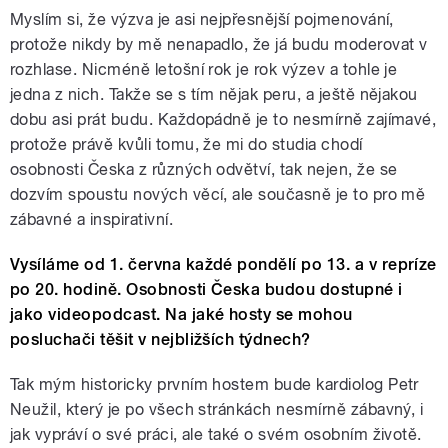
Myslím si, že výzva je asi nejpřesnější pojmenování,
protože nikdy by mě nenapadlo, že já budu moderovat v
rozhlase. Nicméně letošní rok je rok výzev a tohle je
jedna z nich. Takže se s tím nějak peru, a ještě nějakou
dobu asi prát budu. Každopádně je to nesmírně zajímavé,
protože právě kvůli tomu, že mi do studia chodí
osobnosti Česka z různých odvětví, tak nejen, že se
dozvím spoustu nových věcí, ale současně je to pro mě
zábavné a inspirativní.
Vysíláme od 1. června každé pondělí po 13. a v repríze
po 20. hodině. Osobnosti Česka budou dostupné i
jako videopodcast. Na jaké hosty se mohou
posluchači těšit v nejbližších týdnech?
Tak mým historicky prvním hostem bude kardiolog Petr
Neužil, který je po všech stránkách nesmírně zábavný, i
jak vypráví o své práci, ale také o svém osobním životě.