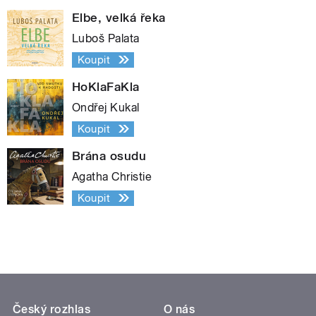
Elbe, velká řeka
Luboš Palata
Koupit
HoKlaFaKla
Ondřej Kukal
Koupit
Brána osudu
Agatha Christie
Koupit
Český rozhlas
O nás