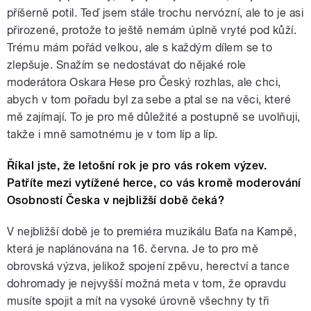
příšerně potil. Teď jsem stále trochu nervózní, ale to je asi
přirozené, protože to ještě nemám úplně vryté pod kůží.
Trému mám pořád velkou, ale s každým dílem se to
zlepšuje. Snažím se nedostávat do nějaké role
moderátora Oskara Hese pro Český rozhlas, ale chci,
abych v tom pořadu byl za sebe a ptal se na věci, které
mě zajímají. To je pro mě důležité a postupně se uvolňuji,
takže i mně samotnému je v tom líp a líp.
Říkal jste, že letošní rok je pro vás rokem výzev.
Patříte mezi vytížené herce, co vás kromě moderování
Osobností Česka v nejbližší době čeká?
V nejbližší době je to premiéra muzikálu Baťa na Kampě,
která je naplánována na 16. června. Je to pro mě
obrovská výzva, jelikož spojení zpěvu, herectví a tance
dohromady je nejvyšší možná meta v tom, že opravdu
musíte spojit a mít na vysoké úrovně všechny ty tři