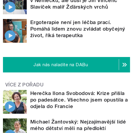
v Německu, ale duší je Jiří Vincenc
Slavíček malíř Žďárských vrchů
Ergoterapie není jen léčba prací.
Pomáhá lidem znovu zvládat obyčejný
život, říká terapeutka
Jak nás naladíte na DABu
VÍCE Z POŘADU
Herečka Ilona Svobodová: Krize přišla
po padesátce. Všechno jsem opustila a
odjela do Francie
Michael Žantovský: Nejzajímavější lidé
mého dětství měli na předloktí