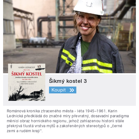
Šikmý kostel 3
Koupit
Románová kronika ztraceného města - léta 1945–1961. Karin
Lednická předkládá do značné míry převratný, dosavadní paradigma
měnící obraz hornického regionu, jehož zahlazenou historii stále
překrývá tlustá vrstva mýtů a zakořeněných stereotypů o „černé
zemi a rudém kraji“.