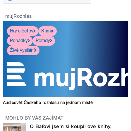
mujRozhlas
Hry a četby
Krimi
Pohádky
Pořady
Živé vysílání
Audiosvět Českého rozhlasu na jednom místě
MOHLO BY VÁS ZAJÍMAT
O Baťovi jsem si koupil dvě knihy,