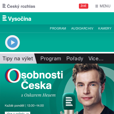
Přejít k hlavnímu obsahu
MENU
ŽIVĚ
PROGRAM
AUDIOARCHIV
KAMERY
Tipy na výlet
Program
Pořady
Více
…