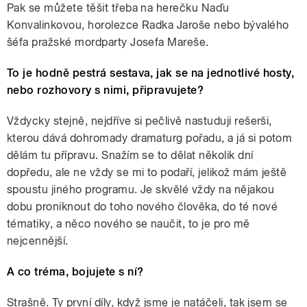
Pak se můžete těšit třeba na herečku Naďu
Konvalinkovou, horolezce Radka Jaroše nebo bývalého
šéfa pražské mordparty Josefa Mareše.
To je hodně pestrá sestava, jak se na jednotlivé hosty,
nebo rozhovory s nimi, připravujete?
Vždycky stejně, nejdříve si pečlivě nastuduji rešerši,
kterou dává dohromady dramaturg pořadu, a já si potom
dělám tu přípravu. Snažím se to dělat několik dní
dopředu, ale ne vždy se mi to podaří, jelikož mám ještě
spoustu jiného programu. Je skvělé vždy na nějakou
dobu proniknout do toho nového člověka, do té nové
tématiky, a něco nového se naučit, to je pro mě
nejcennější.
A co tréma, bojujete s ní?
Strašně. Ty první díly, když jsme je natáčeli, tak jsem se