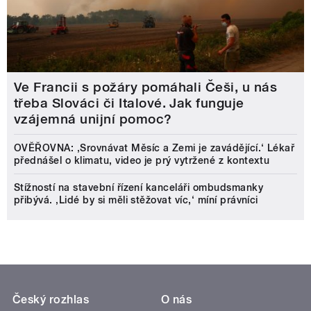
Ve Francii s požáry pomáhali Češi, u nás
třeba Slováci či Italové. Jak funguje
vzájemná unijní pomoc?
OVĚŘOVNA: ‚Srovnávat Měsíc a Zemi je zavádějící.‘ Lékař
přednášel o klimatu, video je prý vytržené z kontextu
Stížností na stavební řízení kanceláři ombudsmanky
přibývá. ‚Lidé by si měli stěžovat víc,‘ míní právníci
Český rozhlas
O nás