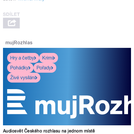
mujRozhlas
pause
Hry a četby
Krimi
Pohádky
Pořady
Živé vysílání
Audiosvět Českého rozhlasu na jednom místě