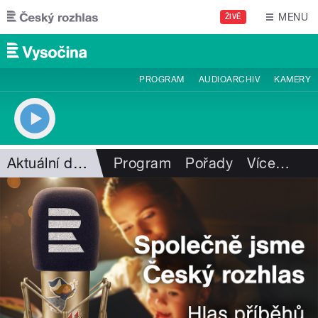
Přejít k hlavnímu obsahu
MENU
ŽIVĚ
PROGRAM
AUDIOARCHIV
KAMERY
Aktuální dění
Program
Pořady
Více
…