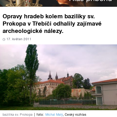
Opravy hradeb kolem baziliky sv.
Prokopa v Třebíči odhalily zajímavé
archeologické nálezy.
17. květen 2011
bazilika sv. Prokopa
|
foto:
Michal Malý
,
Český rozhlas