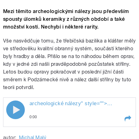
Mezi těmito archeologickými nálezy jsou především
spousty úlomků keramiky z různých období a také
množství kostí. Nechybí i některé rarity.
Vše nasvědčuje tomu, že třebíčská bazilika a klášter měly
ve středověku kvalitní obranný systém, součástí kterého
byly hradby a děla. Přišlo se na to náhodou během oprav,
kdy v jedné zdi našli pravděpodobně pozůstatek střílny.
Letos budou opravy pokračovat v poslední jižní části
směrem k Podzámecké nivě a nález další střílny by tuto
teorii potvrdil.
archeologické
nálezy
" style="">
archeologick
0:00
Play /
nálezy
archeologické
autor:
Michal Malý