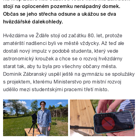
stojí na oploceném pozemku nenápadný domek.
Občas se jeho střecha odsune a ukážou se dva
hvězdářské dalekohledy.
Hvězdárna ve Žďáře stojí od začátku 80. let, protože
amatérští nadšenci byli ve městě vždycky. Až teď ale
dostali nový impulz v podobě studenta, který vede
astronomický kroužek a chce se o rozvoj hvězdárny
starat tak, aby tu byla pro všechny občany města.
Dominik Zábranský uspěl ještě na gymnáziu se spolužáky
s projektem, kterému Ministerstvo pro místní rozvoj
udělilo mezi studentskými pracemi třetí místo.