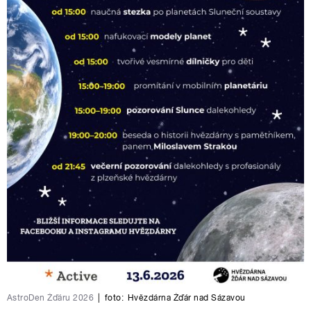
AstroDen Žďáru 2026
|
foto:
Hvězdárna Žďár nad Sázavou