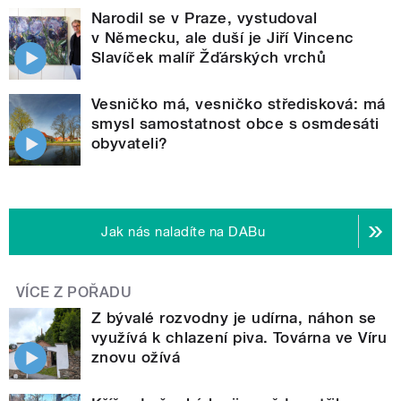
Narodil se v Praze, vystudoval
v Německu, ale duší je Jiří Vincenc
Slavíček malíř Žďárských vrchů
Vesničko má, vesničko středisková: má
smysl samostatnost obce s osmdesáti
obyvateli?
Jak nás naladíte na DABu
VÍCE Z POŘADU
Z bývalé rozvodny je udírna, náhon se
využívá k chlazení piva. Továrna ve Víru
znovu ožívá