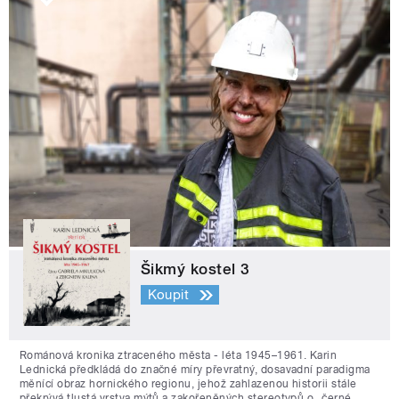
Šikmý kostel 3
Koupit
Románová kronika ztraceného města - léta 1945–1961. Karin
Lednická předkládá do značné míry převratný, dosavadní paradigma
měnící obraz hornického regionu, jehož zahlazenou historii stále
překrývá tlustá vrstva mýtů a zakořeněných stereotypů o „černé