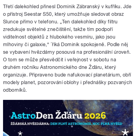
Třetí dalekohled přinesl Dominik Zábranský v kufříku. Jde
o přístroj Seestar S50, který umožňuje sledovat obraz
Slunce přímo v telefonu. „Ten dalekohled díky filtru
zredukuje světelné znečištění, takže tím podpoří
viditelnost objektů z hlubokého vesmíru, jako jsou
mlhoviny či galaxie,“ ´říká Dominik spokojeně. Podle něj
se vybavení hvězdárny posouvá na profesionální úroveň.
O tom se může přesvědčit i veřejnost v sobotu na
druhém ročníku Astronomického dne Žďáru, který
organizuje. Připraveno bude nafukovací planetárium, obří
modely planet, pozorování oblohy i přednášky pozvaných
odborníků.