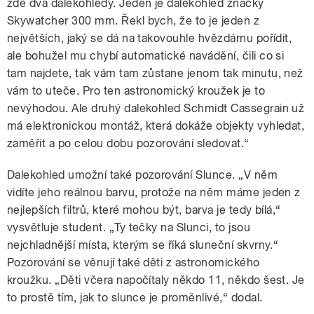
zde dva dalekohledy. Jeden je dalekohled značky
Skywatcher 300 mm. Řekl bych, že to je jeden z
největších, jaký se dá na takovouhle hvězdárnu pořídit,
ale bohužel mu chybí automatické navádění, čili co si
tam najdete, tak vám tam zůstane jenom tak minutu, než
vám to uteče. Pro ten astronomický kroužek je to
nevýhodou. Ale druhý dalekohled Schmidt Cassegrain už
má elektronickou montáž, která dokáže objekty vyhledat,
zaměřit a po celou dobu pozorování sledovat.“
Dalekohled umožní také pozorování Slunce. „V něm
vidíte jeho reálnou barvu, protože na něm máme jeden z
nejlepších filtrů, které mohou být, barva je tedy bílá,“
vysvětluje student. „Ty tečky na Slunci, to jsou
nejchladnější místa, kterým se říká sluneční skvrny.“
Pozorování se věnují také děti z astronomického
kroužku. „Děti včera napočítaly někdo 11, někdo šest. Je
to prostě tím, jak to slunce je proměnlivé,“ dodal.