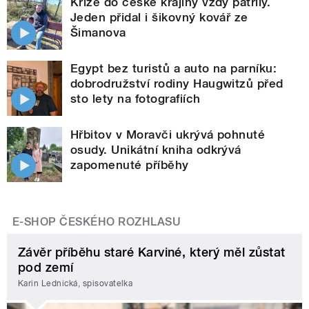
Kříže do české krajiny vždy patřily.
Jeden přidal i šikovný kovář ze
Šimanova
Egypt bez turistů a auto na parníku:
dobrodružství rodiny Haugwitzů před
sto lety na fotografiích
Hřbitov v Moravči ukrývá pohnuté
osudy. Unikátní kniha odkrývá
zapomenuté příběhy
E-SHOP ČESKÉHO ROZHLASU
Závěr příběhu staré Karviné, který měl zůstat
pod zemí
Karin Lednická, spisovatelka