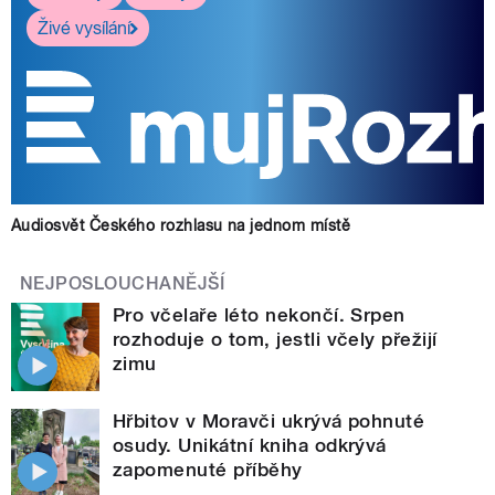
Živé vysílání
Audiosvět Českého rozhlasu na jednom místě
NEJPOSLOUCHANĚJŠÍ
Pro včelaře léto nekončí. Srpen
rozhoduje o tom, jestli včely přežijí
zimu
Hřbitov v Moravči ukrývá pohnuté
osudy. Unikátní kniha odkrývá
zapomenuté příběhy