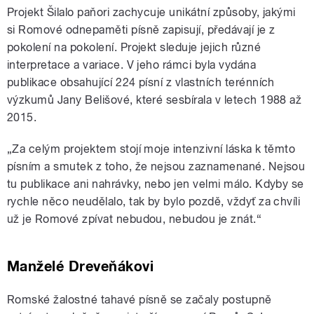
Projekt
Šilalo paňori
zachycuje unikátní způsoby, jakými
si Romové odnepaměti písně zapisují, předávají je z
pokolení na pokolení. Projekt sleduje jejich různé
interpretace a variace. V jeho rámci byla vydána
publikace obsahující 224 písní z vlastních terénních
výzkumů Jany Belišové, které sesbírala v letech 1988 až
2015.
„Za celým projektem stojí moje intenzivní láska k těmto
písním a smutek z toho, že nejsou zaznamenané. Nejsou
tu publikace ani nahrávky, nebo jen velmi málo. Kdyby se
rychle něco neudělalo, tak by bylo pozdě, vždyť za chvíli
už je Romové zpívat nebudou, nebudou je znát.“
Manželé Dreveňákovi
Romské žalostné tahavé písně se začaly postupně