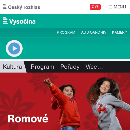
Přejít k hlavnímu obsahu
MENU
ŽIVĚ
PROGRAM
AUDIOARCHIV
KAMERY
Kultura
Program
Pořady
Více
…