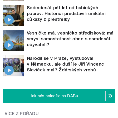
Sedmdesát pět let od babických
poprav. Historici představili unikátní
důkazy z přestřelky
Vesničko má, vesničko středisková: má
smysl samostatnost obce s osmdesáti
obyvateli?
Narodil se v Praze, vystudoval
v Německu, ale duší je Jiří Vincenc
Slavíček malíř Žďárských vrchů
Jak nás naladíte na DABu
VÍCE Z POŘADU