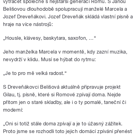
vytrácet společně s nejstarší generací Romů. S Janou
Belišovou dlouhodobě spolupracují manželé Marcela a
Jozef Dreveňákovi. Jozef Dreveňák skládá vlastní písně a
hraje na více nástrojů:
„Housle, klávesy, baskytara, saxofon, …“
Jeho manželka Marcela v momentě, kdy zazní muzika,
nevydrží v klidu. Musí se hýbat do rytmu:
„Je to pro mě velká radost.“
S Dreveňákovci Belišová aktuálně připravuje projekt
Gilau, tj. písně, které si Romové zpívají doma. Nejde
přitom jen o staré skladby, ale i o ty pomalé, taneční či
moderní:
„Oni si totiž stále doma zpívají a je to úžasný zážitek.
Proto jsme se rozhodli toto jejich domácí zpívání přenést