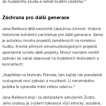
do hudebního studia a nahrát kvalitní cédéčko.“
Záchrana pro další generace
Jana Belišová dělá nesmírně záslužnou činnost. Vzácné
historické bohatství zachraňuje pro další generace. Sama
je autorkou mnoha projektů zaměřených na romskou
hudbu. Kromě přímých etnomuzikologických projektů
spontánně vznikly další projekty. Mnozí neznámí romští
zpěváci se začali objevovat na hudebních festivalech a
koncertech:
„Například na festivalu Pohoda, tam každý rok pravidelně
vystupovali noví zpěváci a muzikanti. U neromského
publika to zpravidla mělo velkou odezvu.“
Jana Belišová stojí i za občanským sdružením Žudro.
Jeho snahou je zvýšení tolerance vůči etnicky, sociálně,