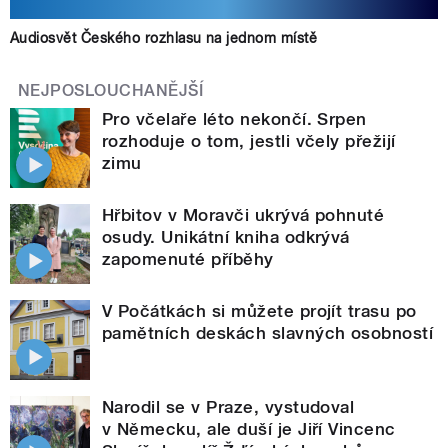
Audiosvět Českého rozhlasu na jednom místě
NEJPOSLOUCHANĚJŠÍ
Pro včelaře léto nekončí. Srpen
rozhoduje o tom, jestli včely přežijí
zimu
Hřbitov v Moravči ukrývá pohnuté
osudy. Unikátní kniha odkrývá
zapomenuté příběhy
V Počátkách si můžete projít trasu po
pamětních deskách slavných osobností
Narodil se v Praze, vystudoval
v Německu, ale duší je Jiří Vincenc