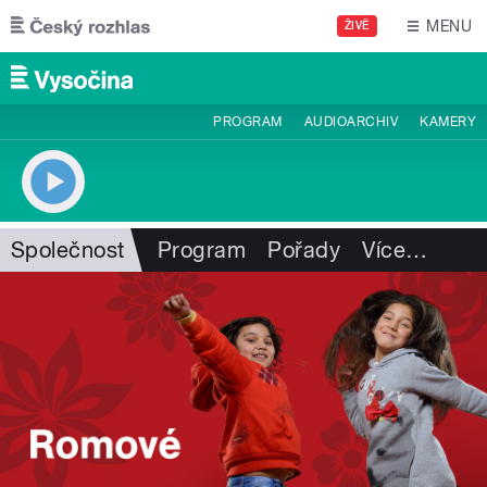
Přejít k hlavnímu obsahu
MENU
ŽIVĚ
PROGRAM
AUDIOARCHIV
KAMERY
Společnost
Program
Pořady
Více
…