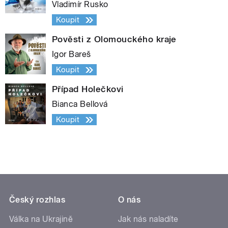
Vladimír Rusko
Koupit
Pověsti z Olomouckého kraje
Igor Bareš
Koupit
Případ Holečkovi
Bianca Bellová
Koupit
Český rozhlas
O nás
Válka na Ukrajině
Jak nás naladíte