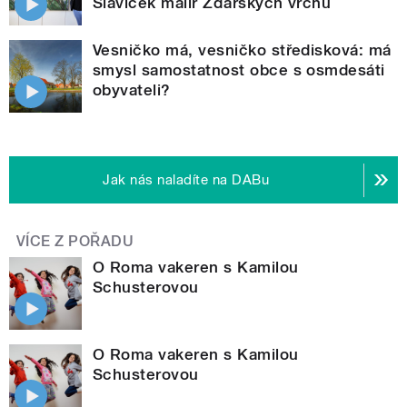
Slavíček malíř Žďárských vrchů
Vesničko má, vesničko středisková: má
smysl samostatnost obce s osmdesáti
obyvateli?
Jak nás naladíte na DABu
VÍCE Z POŘADU
O Roma vakeren s Kamilou
Schusterovou
O Roma vakeren s Kamilou
Schusterovou