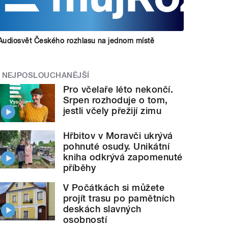
Audiosvět Českého rozhlasu na jednom místě
NEJPOSLOUCHANĚJŠÍ
Pro včelaře léto nekončí.
Srpen rozhoduje o tom,
jestli včely přežijí zimu
Hřbitov v Moravči ukrývá
pohnuté osudy. Unikátní
kniha odkrývá zapomenuté
příběhy
V Počátkách si můžete
projít trasu po pamětních
deskách slavných
osobností