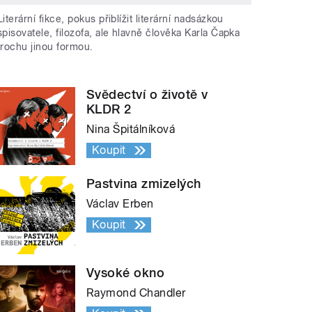
Literární fikce, pokus přiblížit literární nadsázkou
spisovatele, filozofa, ale hlavně člověka Karla Čapka
trochu jinou formou.
Svědectví o životě v
KLDR 2
Nina Špitálníková
Koupit
Pastvina zmizelých
Václav Erben
Koupit
Vysoké okno
Raymond Chandler