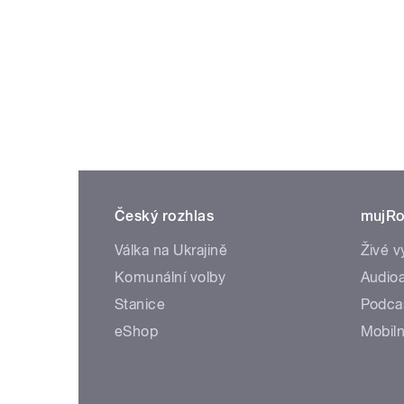
Český rozhlas
mujRo
Válka na Ukrajině
Živé v
Komunální volby
Audioa
Stanice
Podca
eShop
Mobiln