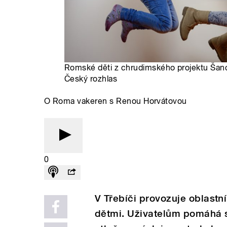
Romské děti z chrudimského projektu Šanc
Český rozhlas
O Roma vakeren s Renou Horvátovou
0
V Třebíči provozuje oblastn
dětmi. Uživatelům pomáhá s