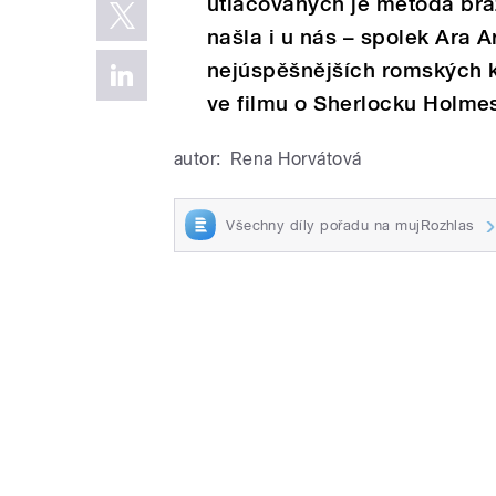
utlačovaných je metoda braz
našla i u nás – spolek Ara Ar
nejúspěšnějších romských ka
ve filmu o Sherlocku Holmes
autor:
Rena Horvátová
Všechny díly pořadu na mujRozhlas