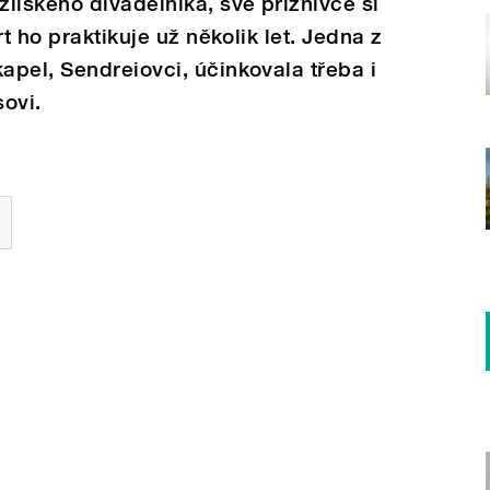
ilského divadelníka, své příznivce si
t ho praktikuje už několik let. Jedna z
pel, Sendreiovci, účinkovala třeba i
ovi.