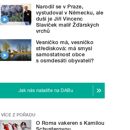
Narodil se v Praze,
vystudoval v Německu, ale
duší je Jiří Vincenc
Slavíček malíř Žďárských
vrchů
Vesničko má, vesničko
středisková: má smysl
samostatnost obce
s osmdesáti obyvateli?
Jak nás naladíte na DABu
VÍCE Z POŘADU
O Roma vakeren s Kamilou
Schusterovou