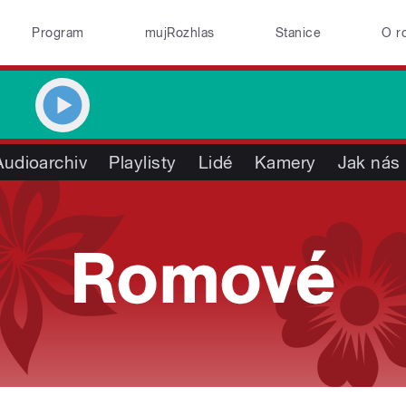
Program
mujRozhlas
Stanice
O r
Audioarchiv
Playlisty
Lidé
Kamery
Jak nás 