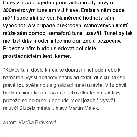
Dnes v noci projedou první automobily novým
300metrovým tunelem v Jihlavě. Emise v něm bude
měřit speciální server. Naměřené hodnoty sám
vyhodnotí a v případě překročení stanovených limitů
může sám pomocí semaforů tunel uzavřít. Tunel by tak
měl být díky moderní technologii zcela bezpečný.
Provoz v něm budou sledovat policisté
prostřednictvím šesti kamer.
"Kdyby tam došlo k nějaké dopravní nehodě nebo k
naměření vyšší hodnoty například oxidu dusíku, tak se
právě tou světelnou signalizací tunel uzavře. V tu chvíli
bude naším úkolem vyznačit objížďku kolem Jihlavy,
protože se do tunelu nebude moci jezdit." vysvětlil
mluvčí Služeb města Jihlavy Martin Málek.
autor:
Vlaďka Brávková