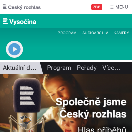
Přejít k hlavnímu obsahu
MENU
ŽIVĚ
PROGRAM
AUDIOARCHIV
KAMERY
Aktuální dění
Program
Pořady
Více
…