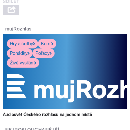
mujRozhlas
Hry a četby
Krimi
Pohádky
Pořady
Živé vysílání
Audiosvět Českého rozhlasu na jednom místě
NEJPOSLOUCHANĚJŠÍ