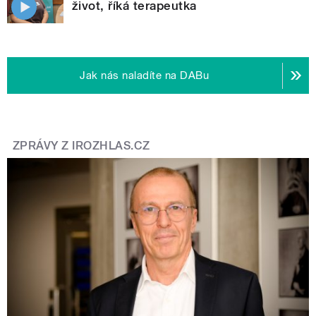
život, říká terapeutka
Jak nás naladíte na DABu
ZPRÁVY Z IROZHLAS.CZ