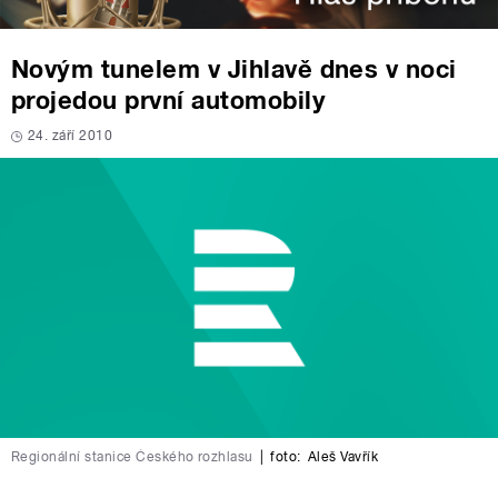
Novým tunelem v Jihlavě dnes v noci
projedou první automobily
24. září 2010
Regionální stanice Českého rozhlasu
|
foto:
Aleš Vavřík