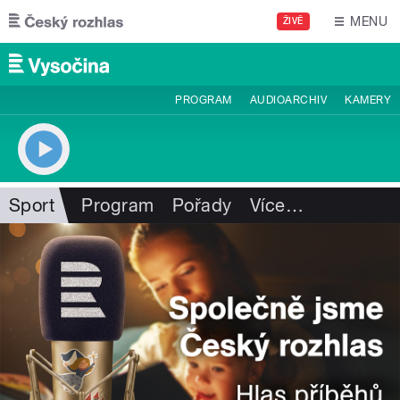
Přejít k hlavnímu obsahu
MENU
ŽIVĚ
PROGRAM
AUDIOARCHIV
KAMERY
Sport
Program
Pořady
Více
…