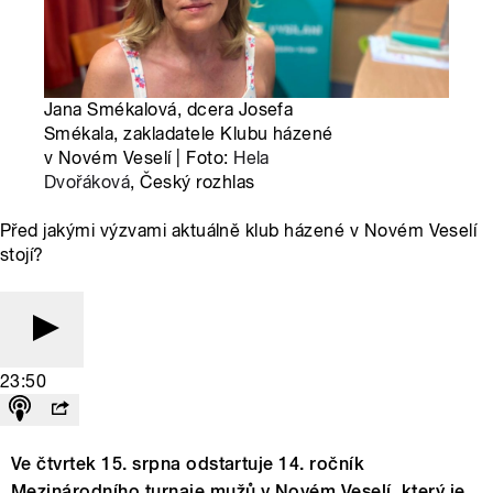
Jana Smékalová, dcera Josefa
Smékala, zakladatele Klubu házené
v Novém Veselí | Foto:
Hela
Dvořáková
, Český rozhlas
Před jakými výzvami aktuálně klub házené v Novém Veselí
stojí?
23:50
Ve čtvrtek 15. srpna odstartuje 14. ročník
Mezinárodního turnaje mužů v Novém Veselí, který je