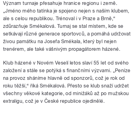
Význam turnaje přesahuje hranice regionu i země.
„Jméno mého tatínka je spojeno nejen s naším klubem,
ale s celou republikou. Trénoval i v Praze a Brně,“
zdůrazňuje Smékalová. Turnaj se stal místem, kde se
setkávají různé generace sportovců, a pomáhá udržovat
živou památku na Josefa Smékala, který byl nejen
trenérem, ale také vášnivým propagátorem házené.
Klub házené v Novém Veselí letos slaví 55 let od svého
založení a stále se potýká s finančními výzvami. „Peníze
na provoz sháníme hlavně od sponzorů, což je rok od
roku těžší,“ říká Smékalová. Přesto se klub snaží udržet
všechny věkové kategorie, od minižáků až po mužskou
extraligu, což je v České republice ojedinělé.