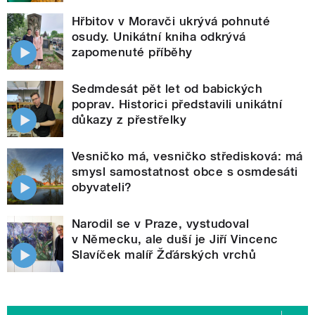
Hřbitov v Moravči ukrývá pohnuté
osudy. Unikátní kniha odkrývá
zapomenuté příběhy
Sedmdesát pět let od babických
poprav. Historici představili unikátní
důkazy z přestřelky
Vesničko má, vesničko středisková: má
smysl samostatnost obce s osmdesáti
obyvateli?
Narodil se v Praze, vystudoval
v Německu, ale duší je Jiří Vincenc
Slavíček malíř Žďárských vrchů