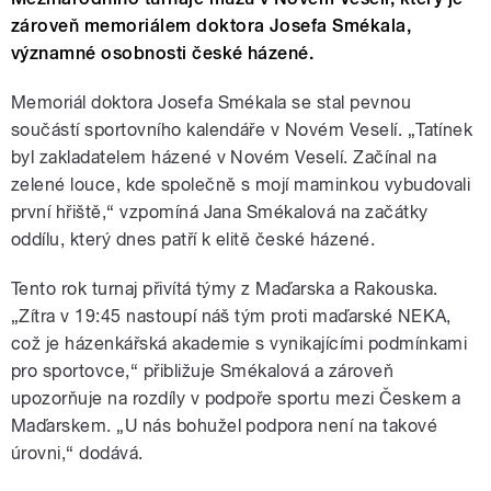
zároveň memoriálem doktora Josefa Smékala,
významné osobnosti české házené.
Memoriál doktora Josefa Smékala se stal pevnou
součástí sportovního kalendáře v Novém Veselí. „Tatínek
byl zakladatelem házené v Novém Veselí. Začínal na
zelené louce, kde společně s mojí maminkou vybudovali
první hřiště,“ vzpomíná Jana Smékalová na začátky
oddílu, který dnes patří k elitě české házené.
Tento rok turnaj přivítá týmy z Maďarska a Rakouska.
„Zítra v 19:45 nastoupí náš tým proti maďarské NEKA,
což je házenkářská akademie s vynikajícími podmínkami
pro sportovce,“ přibližuje Smékalová a zároveň
upozorňuje na rozdíly v podpoře sportu mezi Českem a
Maďarskem. „U nás bohužel podpora není na takové
úrovni,“ dodává.