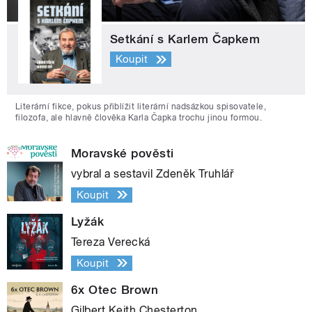
Setkání s Karlem Čapkem
Koupit
Literární fikce, pokus přiblížit literární nadsázkou spisovatele,
filozofa, ale hlavně člověka Karla Čapka trochu jinou formou.
Moravské pověsti
vybral a sestavil Zdeněk Truhlář
Koupit
Lyžák
Tereza Verecká
Koupit
6x Otec Brown
Gilbert Keith Chesterton