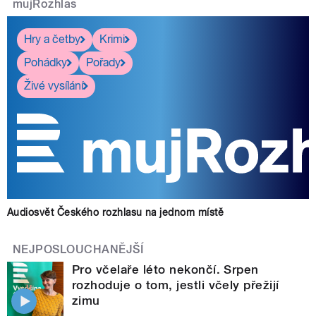
mujRozhlas
Hry a četby
Krimi
Pohádky
Pořady
Živé vysílání
Audiosvět Českého rozhlasu na jednom místě
NEJPOSLOUCHANĚJŠÍ
Pro včelaře léto nekončí. Srpen
rozhoduje o tom, jestli včely přežijí
zimu