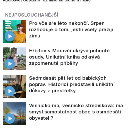
Audiosvět Českého rozhlasu na jednom místě
NEJPOSLOUCHANĚJŠÍ
Pro včelaře léto nekončí. Srpen
rozhoduje o tom, jestli včely přežijí
zimu
Hřbitov v Moravči ukrývá pohnuté
osudy. Unikátní kniha odkrývá
zapomenuté příběhy
Sedmdesát pět let od babických
poprav. Historici představili unikátní
důkazy z přestřelky
Vesničko má, vesničko středisková: má
smysl samostatnost obce s osmdesáti
obyvateli?