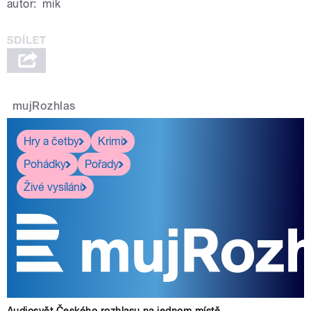
autor:
mik
mujRozhlas
Hry a četby
Krimi
Pohádky
Pořady
Živé vysílání