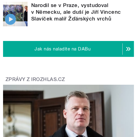
Narodil se v Praze, vystudoval
v Německu, ale duší je Jiří Vincenc
Slavíček malíř Žďárských vrchů
Jak nás naladíte na DABu
ZPRÁVY Z IROZHLAS.CZ