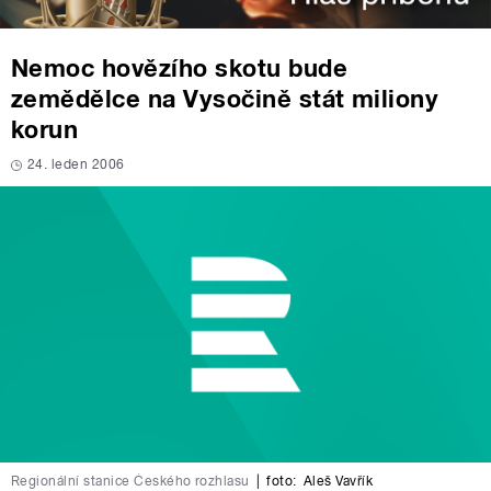
Nemoc hovězího skotu bude
zemědělce na Vysočině stát miliony
korun
24. leden 2006
Regionální stanice Českého rozhlasu
|
foto:
Aleš Vavřík