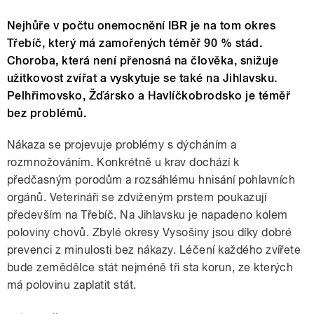
Nejhůře v počtu onemocnění IBR je na tom okres
Třebíč, který má zamořených téměř 90 % stád.
Choroba, která není přenosná na člověka, snižuje
užitkovost zvířat a vyskytuje se také na Jihlavsku.
Pelhřimovsko, Žďársko a Havlíčkobrodsko je téměř
bez problémů.
Nákaza se projevuje problémy s dýcháním a
rozmnožováním. Konkrétně u krav dochází k
předčasným porodům a rozsáhlému hnisání pohlavních
orgánů. Veterináři se zdviženým prstem poukazují
především na Třebíč. Na Jihlavsku je napadeno kolem
poloviny chovů. Zbylé okresy Vysošiny jsou díky dobré
prevenci z minulosti bez nákazy. Léčení každého zvířete
bude zemědělce stát nejméně tři sta korun, ze kterých
má polovinu zaplatit stát.