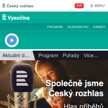
Přejít k hlavnímu obsahu
MENU
ŽIVĚ
PROGRAM
AUDIOARCHIV
KAMERY
Aktuální dění
Program
Pořady
Více
…