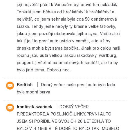
její největší přání k Vánocům byl právě ten náklaďák.
Tenkrát jsem běhala od hračkářství k hračkářství a
největší, co jsem sehnala byla cca 50 centimetrová
Liazka. Tehdy ještě nebyly ty krásné velké tatrovky,
jakou jsem později obdarovala jejího syna. Vidíte ale i
tak jí její to první auto uvízlo v paměti, a to už by
dneska mohla být sama babička. Jinak pro celou naši
rodinu jsou auta velkou láskou (škodovky, wartburg,
peugeot..) včetně automobilových soutěží, ale to by
bylo jiné téma. Dobrou noc.
|
Bedřich
Dobrý večer naše první auto bylo lada
byla modrá barva
|
frantisek svaricek
DOBRÝ VEČER
P.REDAKTORE,A POSL.NOČ.LINKY.PRVNI AUTO
JSEM SI POŘÍDIL VE SVOJICH 26 LETECH,A TO
BYLO V R.1968.V TÉ DOBĚ TO BYLO TAK ,MUSELO