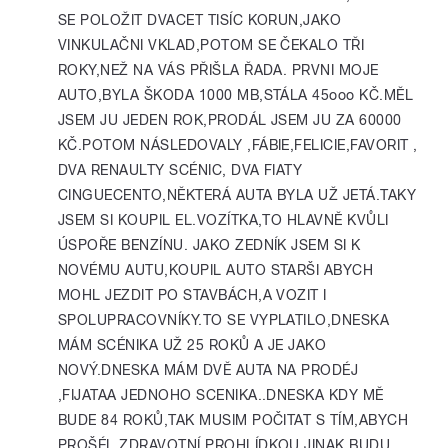
SE POLOŽIT DVACET TISÍC KORUN,JAKO
VINKULAČNI VKLAD,POTOM SE ČEKALO TŘI
ROKY,NEŽ NA VÁS PŘIŠLA ŘADA. PRVNI MOJE
AUTO,BYLA ŠKODA 1000 MB,STÁLA 45ooo KČ.MĚL
JSEM JU JEDEN ROK,PRODÁL JSEM JU ZA 60000
KČ.POTOM NÁSLEDOVALY ,FÁBIE,FELICIE,FAVORIT ,
DVA RENAULTY SCÉNIC, DVA FIATY
CINGUECENTO,NĚKTERÁ AUTA BYLA UŽ JETÁ.TAKY
JSEM SI KOUPIL EL.VOZÍTKA,TO HLAVNĚ KVŮLI
ÚSPOŘE BENZÍNU. JAKO ZEDNÍK JSEM SI K
NOVÉMU AUTU,KOUPIL AUTO STARŠI ABYCH
MOHL JEZDIT PO STAVBÁCH,A VOZIT I
SPOLUPRACOVNÍKY.TO SE VYPLATILO,DNESKA
MÁM SCÉNIKA UŽ 25 ROKŮ A JE JAKO
NOVÝ.DNESKA MÁM DVĚ AUTA NA PRODÉJ
,FIJATAA JEDNOHO SCENIKA..DNESKA KDY MĚ
BUDE 84 ROKŮ,TAK MUSIM POČITAT S TÍM,ABYCH
PROŠÉL ZDRAVOTNÍ PROHLÍDKOU,JINAK BUDU