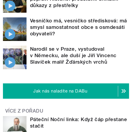
důkazy z přestřelky
Vesničko má, vesničko středisková: má
smysl samostatnost obce s osmdesáti
obyvateli?
Narodil se v Praze, vystudoval
v Německu, ale duší je Jiří Vincenc
Slavíček malíř Žďárských vrchů
Jak nás naladíte na DABu
VÍCE Z POŘADU
Páteční Noční linka: Když čáp přestane
stačit