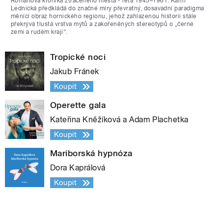
Románová kronika ztraceného města - léta 1945–1961. Karin
Lednická předkládá do značné míry převratný, dosavadní paradigma
měnící obraz hornického regionu, jehož zahlazenou historii stále
překrývá tlustá vrstva mýtů a zakořeněných stereotypů o „černé
zemi a rudém kraji“.
Tropické noci
Jakub Fránek
Koupit
Operette gala
Kateřina Kněžíková a Adam Plachetka
Koupit
Mariborská hypnóza
Dora Kaprálová
Koupit