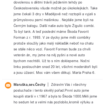
dovolenou s dětmi trávili ježdením tehdy po
Československu všude možně po úkokolejkách. Take
jsme čekali 3 dny v Mladějově než roztopili a vyjeli s
průmyslovou parní mašinkou . Nejdále jsme byli na
Černým balogu. Další naše auto bylo Žigulíc combi.
To byl tank. A teď poslední máme Škoda Favorit
Forman z r. 1993. V ze dycky jsme měli combíky
protože sloužily jako malý náklaďák neboť na chatu
se stále něco vozí. Favorit Forman bude za chvíli
veterán án, my jsme na něj pyšni a nové auto
bychom nechtěli. Už to s ním doklepeme. Nočni
linku poslouchám snad 20 let, všichni moderátoři byli
a jsou úžasní. Moc vám všem děkuji. Marta Praha 6.
|
Maruška,sev.Čechy
Zdravím Vás i všechny
posluchače i tento skvělý pořad.První auto jsme
koupili starší v r.1967 a byla to Škoda 1000.Měli jsme
ho sedum let a velmi nás pozlobilo,kromě výfuku a