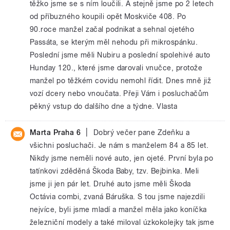
těžko jsme se s ním loučili. A stejně jsme po 2 letech
od příbuzného koupili opět Moskviče 408. Po
90.roce manžel začal podnikat a sehnal ojetého
Passáta, se kterým měl nehodu při mikrospánku.
Poslední jsme měli Nubiru a poslední spolehivé auto
Hunday 120., které jsme darovali vnučce, protože
manžel po těžkém covidu nemohl řídit. Dnes mně již
vozí dcery nebo vnoučata. Přeji Vám i posluchačům
pěkný vstup do dalšího dne a týdne. Vlasta
|
Marta Praha 6
Dobrý večer pane Zdeňku a
všichni posluchači. Je nám s manželem 84 a 85 let.
Nikdy jsme neměli nové auto, jen ojeté. První byla po
tatínkovi zděděná Škoda Baby, tzv. Bejbinka. Meli
jsme ji jen pár let. Druhé auto jsme měli Škoda
Octávia combi, zvaná Báruška. S tou jsme najezdili
nejvíce, byli jsme mladí a manžel měla jako koníčka
železniční modely a také miloval úzkokolejky tak jsme