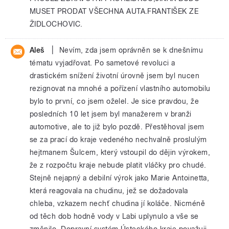
MUSET PRODAT VŠECHNA AUTA.FRANTIŠEK ZE
ŽIDLOCHOVIC.
|
Aleš
Nevím, zda jsem oprávněn se k dnešnímu
tématu vyjadřovat. Po sametové revoluci a
drastickém snížení životní úrovně jsem byl nucen
rezignovat na mnohé a pořízení vlastního automobilu
bylo to první, co jsem oželel. Je sice pravdou, že
posledních 10 let jsem byl manažerem v branži
automotive, ale to již bylo pozdě. Přestěhoval jsem
se za prací do kraje vedeného nechvalně proslulým
hejtmanem Šulcem, který vstoupil do dějin výrokem,
že z rozpočtu kraje nebude platit vláčky pro chudé.
Stejně nejapný a debilní výrok jako Marie Antoinetta,
která reagovala na chudinu, jež se dožadovala
chleba, vzkazem nechť chudina jí koláče. Nicméně
od těch dob hodně vody v Labi uplynulo a vše se
změnilo. Dopravní systém Ústeckého kraje považuji