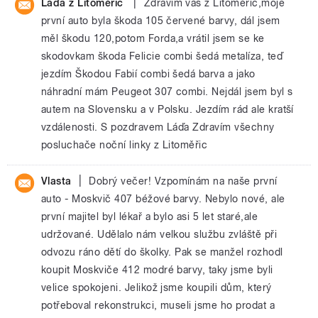
|
Láďa z Litoměřic
Zdravím vás z Litoměřic,moje
první auto byla škoda 105 červené barvy, dál jsem
měl škodu 120,potom Forda,a vrátil jsem se ke
skodovkam škoda Felicie combi šedá metalíza, teď
jezdím Škodou Fabií combi šedá barva a jako
náhradní mám Peugeot 307 combi. Nejdál jsem byl s
autem na Slovensku a v Polsku. Jezdím rád ale kratší
vzdálenosti. S pozdravem Láďa Zdravím všechny
posluchače noční linky z Litoměřic
|
Vlasta
Dobrý večer! Vzpomínám na naše první
auto - Moskvič 407 béžové barvy. Nebylo nové, ale
první majitel byl lékař a bylo asi 5 let staré,ale
udržované. Udělalo nám velkou službu zvláště při
odvozu ráno dětí do školky. Pak se manžel rozhodl
koupit Moskviče 412 modré barvy, taky jsme byli
velice spokojeni. Jelikož jsme koupili dům, který
potřeboval rekonstrukci, museli jsme ho prodat a