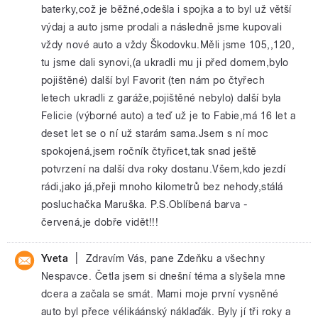
baterky,což je běžné,odešla i spojka a to byl už větší
výdaj a auto jsme prodali a následně jsme kupovali
vždy nové auto a vždy Škodovku.Měli jsme 105,,120,
tu jsme dali synovi,(a ukradli mu ji před domem,bylo
pojištěné) další byl Favorit (ten nám po čtyřech
letech ukradli z garáže,pojištěné nebylo) další byla
Felicie (výborné auto) a teď už je to Fabie,má 16 let a
deset let se o ní už starám sama.Jsem s ní moc
spokojená,jsem ročník čtyřicet,tak snad ještě
potvrzení na další dva roky dostanu.Všem,kdo jezdí
rádi,jako já,přeji mnoho kilometrů bez nehody,stálá
posluchačka Maruška. P.S.Oblíbená barva -
červená,je dobře vidět!!!
|
Yveta
Zdravím Vás, pane Zdeňku a všechny
Nespavce. Četla jsem si dnešní téma a slyšela mne
dcera a začala se smát. Mami moje první vysněné
auto byl přece vélikáánský náklaďák. Byly jí tři roky a