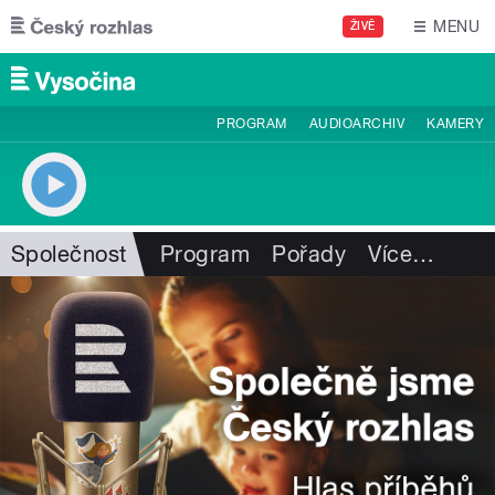
Přejít k hlavnímu obsahu
MENU
ŽIVĚ
PROGRAM
AUDIOARCHIV
KAMERY
Společnost
Program
Pořady
Více
…