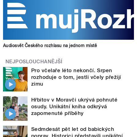
Audiosvět Českého rozhlasu na jednom místě
NEJPOSLOUCHANĚJŠÍ
Pro včelaře léto nekončí. Srpen
rozhoduje o tom, jestli včely přežijí
zimu
Hřbitov v Moravči ukrývá pohnuté
osudy. Unikátní kniha odkrývá
zapomenuté příběhy
Sedmdesát pět let od babických
poprav. Historici představili unikátní