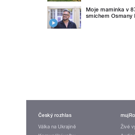
Moje maminka v 87 
smíchem Osmany L
Český rozhlas
mujRo
Válka na Ukrajině
Živé v