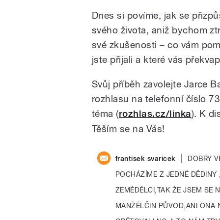
Dnes si povíme, jak se přizpů
svého života, aniž bychom ztra
své zkušenosti – co vám pomo
jste přijali a které vás překvap
Svůj příběh zavolejte Jarce 
rozhlasu na telefonní číslo 
téma (
rozhlas.cz/linka
). K d
Těším se na Vás!
|
frantisek svaricek
DOBRY V
POCHÁZÍME Z JEDNÉ DĚDINY 
ZEMĚDĚLCI,TAK ŽE JSEM SE
MANŽÉLČIN PŮVOD,ANI ONA 