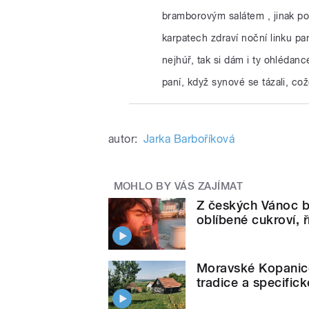
bramborovým salátem , jinak potr
karpatech zdraví noční linku pan
nejhúř, tak si dám i ty ohléda
paní, když synové se tázali, což
autor:
Jarka Barboříková
MOHLO BY VÁS ZAJÍMAT
Z českých Vánoc b
oblíbené cukroví, 
Moravské Kopanice
tradice a specifick