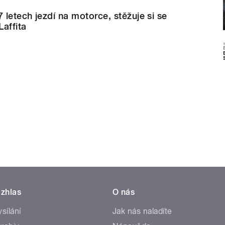
letech jezdí na motorce, stěžuje si se
affita
zhlas
O nás
ysílání
Jak nás naladíte