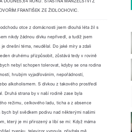
Á DODNES,64 ROKŮ. ŠTASTNÁ MANŽÉLSTVÍ Z
OVOŘÍM.FRANTIŠEK ZE ŽIDLOCHOVIC.
odchodu otce z domácnosti jsem dlouhá léta žil s
sem nikdy žádnou dívku nepřivedl, a tudíž jsem
 je dnešní téma, neudělal. Do jaké míry a zdali
eden druhému přizpůsobit, zůstává tedy v rovině
 bych nebyl schopen tolerovat, kdyby se ona rodina
aností, hrubým vyjadřováním, nepořádností,
nebo alkoholismem. S dívkou z takového prostředí
l. Druhá strana by v naší rodině zase byla
ho režimu, celkového ladu, ticha a z absence
íš bych byl svědkem podivu nad některými našimi
m, který je mi přirozený a líbí se mi: Když máma
 přišel zvenku, televizor vypnula, přivítala mě,