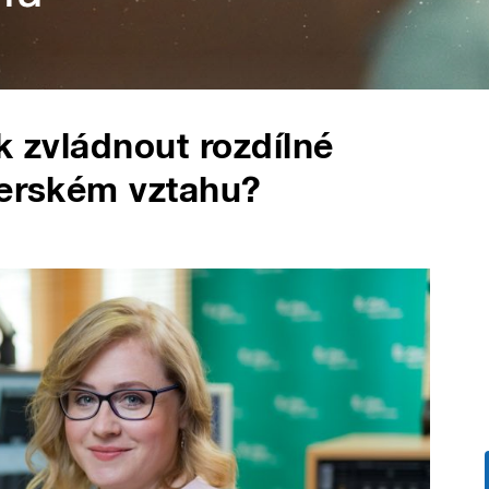
k zvládnout rozdílné
nerském vztahu?