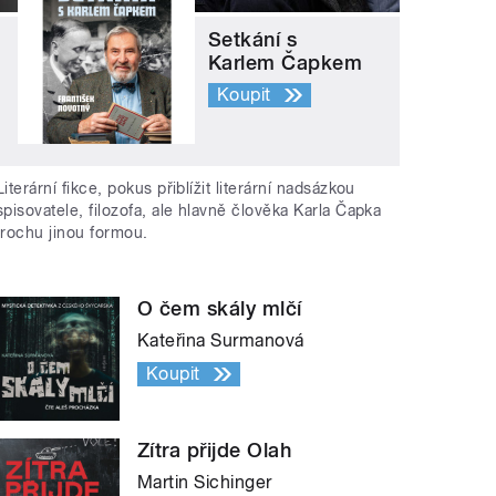
Setkání s
Karlem Čapkem
Koupit
Literární fikce, pokus přiblížit literární nadsázkou
spisovatele, filozofa, ale hlavně člověka Karla Čapka
trochu jinou formou.
O čem skály mlčí
Kateřina Surmanová
Koupit
Zítra přijde Olah
Martin Sichinger