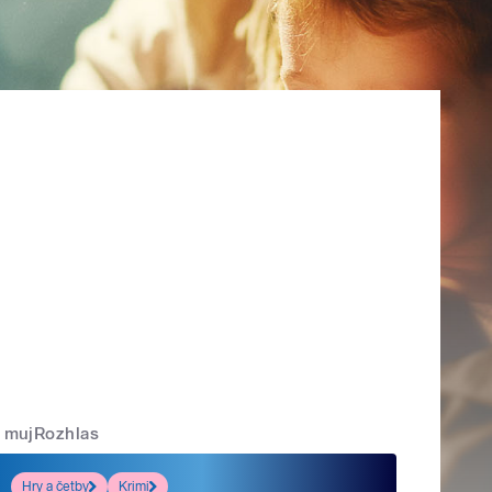
mujRozhlas
Hry a četby
Krimi