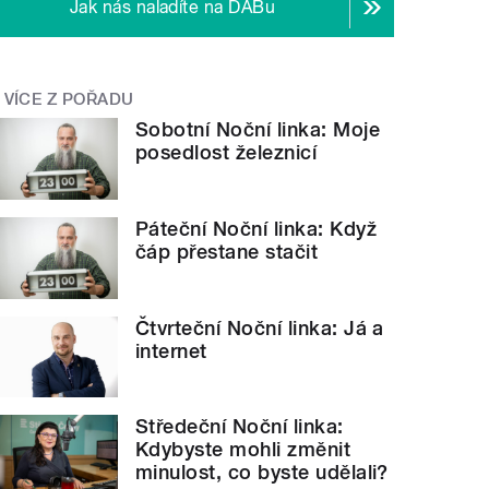
Jak nás naladíte na DABu
VÍCE Z POŘADU
Sobotní Noční linka: Moje
posedlost železnicí
Páteční Noční linka: Když
čáp přestane stačit
Čtvrteční Noční linka: Já a
internet
Středeční Noční linka:
Kdybyste mohli změnit
minulost, co byste udělali?