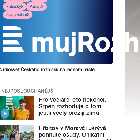
Pohádky
Pořady
Živé vysílání
Audiosvět Českého rozhlasu na jednom místě
NEJPOSLOUCHANĚJŠÍ
Pro včelaře léto nekončí.
Srpen rozhoduje o tom,
jestli včely přežijí zimu
Hřbitov v Moravči ukrývá
pohnuté osudy. Unikátní