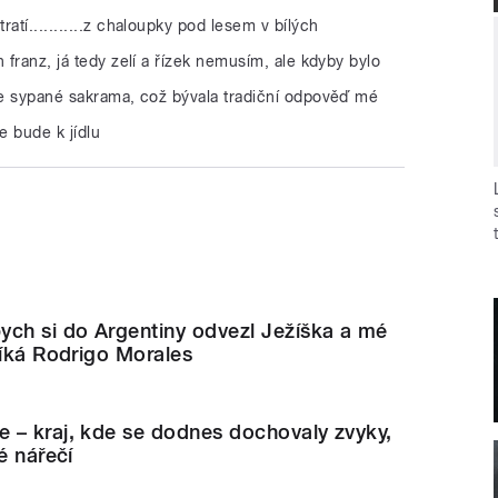
atí...........z chaloupky pod lesem v bílých
 franz, já tedy zelí a řízek nemusím, ale kdyby bylo
nce sypané sakrama, což bývala tradiční odpověď mé
e bude k jídlu
ych si do Argentiny odvezl Ježíška a mé
říká Rodrigo Morales
 – kraj, kde se dodnes dochovaly zvyky,
é nářečí