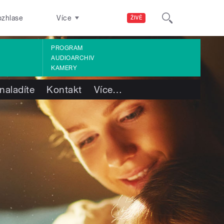
ozhlase
Více
ŽIVĚ
PROGRAM
AUDIOARCHIV
KAMERY
naladíte
Kontakt
Více
…