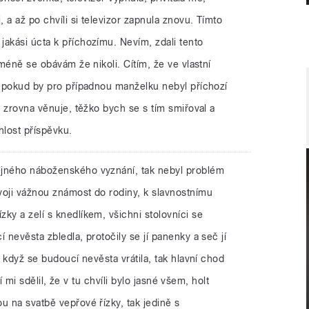
, a až po chvíli si televizor zapnula znovu. Tímto
akási úcta k příchozímu. Nevím, zdali tento
cméně se obávám že nikoli. Cítím, že ve vlastní
 a pokud by pro případnou manželku nebyl příchozí
e zrovna věnuje, těžko bych se s tím smiřoval a
lost příspěvku.
tejného náboženského vyznání, tak nebyl problém
voji vážnou známost do rodiny, k slavnostnímu
ky a zelí s knedlíkem, všichni stolovníci se
 nevěsta zbledla, protočily se jí panenky a seč jí
, když se budoucí nevěsta vrátila, tak hlavní chod
ící mi sdělil, že v tu chvíli bylo jasné všem, holt
u na svatbě vepřové řízky, tak jedině s