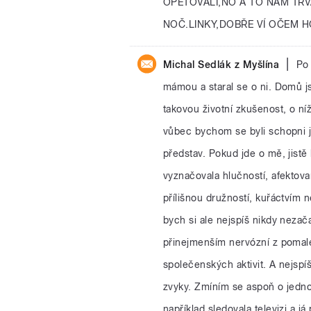
OPĚTOVALI,NO A TO NÁM TRV
NOČ.LINKY,DOBŘE VÍ OČEM H
|
Michal Sedlák z Myšlína
Po 
mámou a staral se o ni. Domů j
takovou životní zkušenost, o níž
vůbec bychom se byli schopni j
představ. Pokud jde o mě, jistě
vyznačovala hlučností, afektov
přílišnou družností, kuřáctvím 
bych si ale nejspíš nikdy nezača
přinejmenším nervózní z pomalé
společenských aktivit. A nejsp
zvyky. Zmíním se aspoň o jedno
například sledovala televizi a já