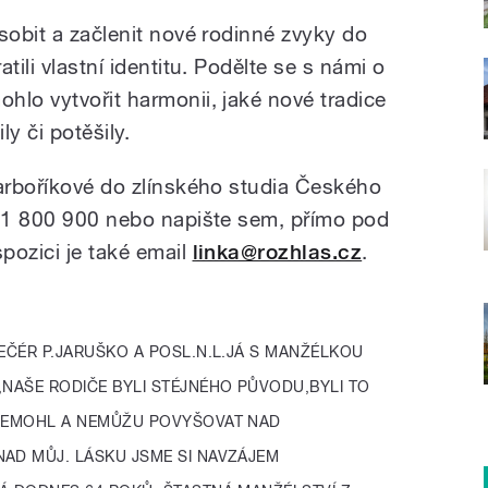
sobit a začlenit nové rodinné zvyky do
tili vlastní identitu. Podělte se s námi o
hlo vytvořit harmonii, jaké nové tradice
ily či potěšily.
Barboříkové do zlínského studia Českého
731 800 900 nebo napište sem, přímo pod
ispozici je také email
linka@rozhlas.cz
.
EČÉR P.JARUŠKO A POSL.N.L.JÁ S MANŽÉLKOU
,NAŠE RODIČE BYLI STÉJNÉHO PŮVODU,BYLI TO
 NEMOHL A NEMŮŽU POVYŠOVAT NAD
NAD MŮJ. LÁSKU JSME SI NAVZÁJEM