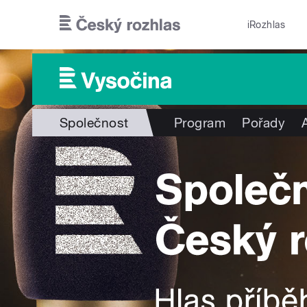
Přejít k hlavnímu obsahu
iRozhlas
Společnost
Program
Pořady