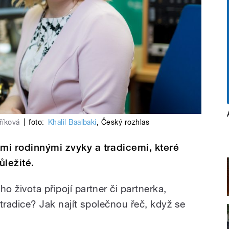
říková
|
foto:
Khalil Baalbaki
,
Český rozhlas
ými rodinnými zvyky a tradicemi, které
ůležité.
o života připojí partner či partnerka,
 tradice? Jak najít společnou řeč, když se