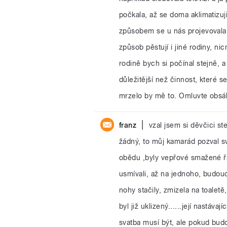
počkala, až se doma aklimatizuji
způsobem se u nás projevovala j
způsob pěstují i jiné rodiny, ni
rodině bych si počínal stejně,
důležitější než činnost, které s
mrzelo by mě to. Omluvte obsáh
|
franz
vzal jsem si děvčici s
žádný, to můj kamarád pozval s
obědu ,byly vepřové smažené říz
usmívali, až na jednoho, budoucí
nohy stačily, zmizela na toaletě
byl již uklizený......její nastávaj
svatba musí být, ale pokud budo