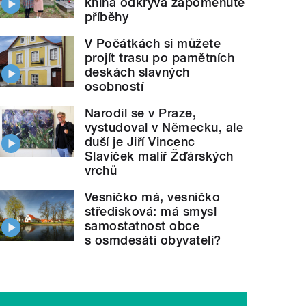
kniha odkrývá zapomenuté
příběhy
V Počátkách si můžete
projít trasu po pamětních
deskách slavných
osobností
Narodil se v Praze,
vystudoval v Německu, ale
duší je Jiří Vincenc
Slavíček malíř Žďárských
vrchů
Vesničko má, vesničko
středisková: má smysl
samostatnost obce
s osmdesáti obyvateli?