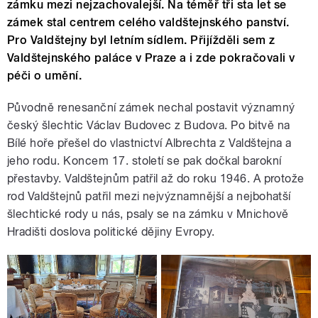
zámku mezi nejzachovalejší. Na téměř tři sta let se
zámek stal centrem celého valdštejnského panství.
Pro Valdštejny byl letním sídlem. Přijížděli sem z
Valdštejnského paláce v Praze a i zde pokračovali v
péči o umění.
Původně renesanční zámek nechal postavit významný
český šlechtic Václav Budovec z Budova. Po bitvě na
Bílé hoře přešel do vlastnictví Albrechta z Valdštejna a
jeho rodu. Koncem 17. století se pak dočkal barokní
přestavby. Valdštejnům patřil až do roku 1946. A protože
rod Valdštejnů patřil mezi nejvýznamnější a nejbohatší
šlechtické rody u nás, psaly se na zámku v Mnichově
Hradišti doslova politické dějiny Evropy.