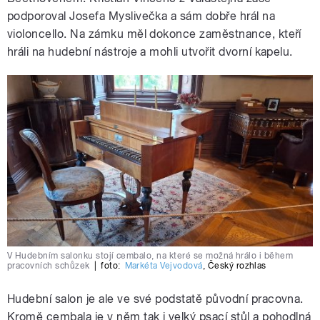
podporoval Josefa Myslivečka a sám dobře hrál na
violoncello. Na zámku měl dokonce zaměstnance, kteří
hráli na hudební nástroje a mohli utvořit dvorní kapelu.
V Hudebním salonku stojí cembalo, na které se možná hrálo i během
pracovních schůzek
|
foto:
Markéta Vejvodová
,
Český rozhlas
Hudební salon je ale ve své podstatě původní pracovna.
Kromě cembala je v něm tak i velký psací stůl a pohodlná