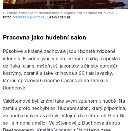
Hlediště zámeckého divadla mohlo pojmout až sedmdesát diváků
|
foto:
Markéta Vejvodová
,
Český rozhlas
Pracovna jako hudební salon
Působivé a krásně zachovalé jsou i bohatě zdobené
interiéry. K vidění jsou v nich i vzácné sbírky, například
delftská fajáns, míšeňský, japonský a čínský porcelán,
kostýmy, zbraně a také knihovna s 22 tisíci svazky,
kterou spravoval Giacomo Casanova na zámku v
Duchcově.
Valdštejnové byli známí také svým vztahem k hudbě. Na
zámku proto nechybí ani Hudební salon, který připomíná,
že hudba hrála v životě Valdštejnů důležitou roli. Přátelili
se i s mnoha umělci. Valdštejnové z Duchcova třeba s
Beethovenem. Kristián Vincenc z Valdštejna zase