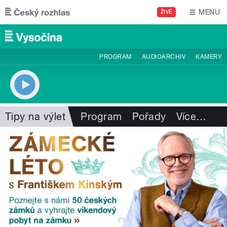
Přejít k hlavnímu obsahu
MENU
ŽIVĚ
PROGRAM
AUDIOARCHIV
KAMERY
Tipy na výlet
Program
Pořady
Více
…