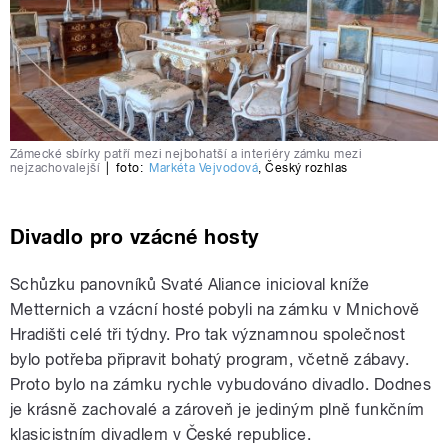
Zámecké sbírky patří mezi nejbohatší a interiéry zámku mezi
nejzachovalejší
|
foto:
Markéta Vejvodová
,
Český rozhlas
Divadlo pro vzácné hosty
Schůzku panovníků Svaté Aliance inicioval kníže
Metternich a vzácní hosté pobyli na zámku v Mnichově
Hradišti celé tři týdny. Pro tak významnou společnost
bylo potřeba připravit bohatý program, včetně zábavy.
Proto bylo na zámku rychle vybudováno divadlo. Dodnes
je krásně zachovalé a zároveň je jediným plně funkčním
klasicistním divadlem v České republice.