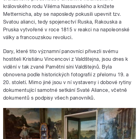
královského rodu Viléma Nassavského a knížete
Metternicha, aby se naposledy pokusili upevnit tzv.
Svatou alianci, tedy spojenectví Ruska, Rakouska a
Pruska vytvořené v roce 1815 v reakci na napoleonské
války a francouzskou revoluci.
Dary, které tito významní panovníci přivezli svému
hostiteli Kristiánu Vincencovi z Valdštejna, jsou dnes k
vidění v tak zvané Pamětní síni Valdštejnů. Byla
obnovena podle historických fotografií z přelomu 19. a
20. století. Mimo jiné jsou v ní vystaveny i dobové rytiny
dokumentující samotné setkání Svaté Aliance, včetně
dokumentů s podpisy všech panovníků.