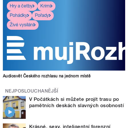
Hry a četby
Krimi
Pohádky
Pořady
Živé vysílání
Audiosvět Českého rozhlasu na jednom místě
NEJPOSLOUCHANĚJŠÍ
V Počátkách si můžete projít trasu po
pamětních deskách slavných osobností
Krásné, sexy, inteligentní forenzní