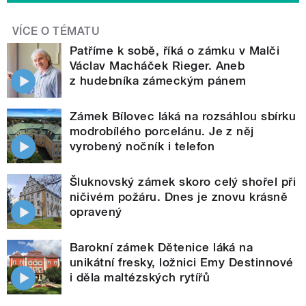
VÍCE O TÉMATU
Patříme k sobě, říká o zámku v Malči
Václav Macháček Rieger. Aneb
z hudebníka zámeckým pánem
Zámek Bílovec láká na rozsáhlou sbírku
modrobílého porcelánu. Je z něj
vyrobený nočník i telefon
Šluknovský zámek skoro celý shořel při
ničivém požáru. Dnes je znovu krásně
opravený
Barokní zámek Dětenice láká na
unikátní fresky, ložnici Emy Destinnové
i děla maltézských rytířů