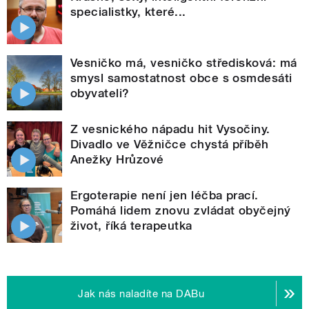
specialistky, které...
Vesničko má, vesničko středisková: má
smysl samostatnost obce s osmdesáti
obyvateli?
Z vesnického nápadu hit Vysočiny.
Divadlo ve Věžničce chystá příběh
Anežky Hrůzové
Ergoterapie není jen léčba prací.
Pomáhá lidem znovu zvládat obyčejný
život, říká terapeutka
Jak nás naladíte na DABu