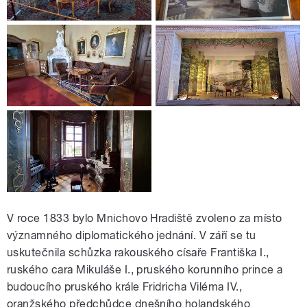
V roce 1833 bylo Mnichovo Hradiště zvoleno za místo
významného diplomatického jednání. V září se tu
uskutečnila schůzka rakouského císaře Františka I.,
ruského cara Mikuláše I., pruského korunního prince a
budoucího pruského krále Fridricha Viléma IV.,
oranžského předchůdce dnešního holandského