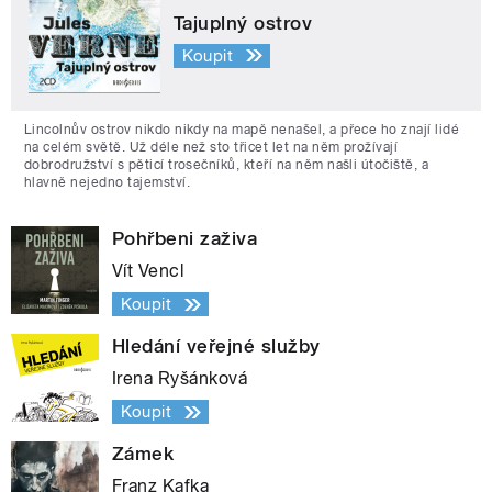
Tajuplný ostrov
Koupit
Lincolnův ostrov nikdo nikdy na mapě nenašel, a přece ho znají lidé
na celém světě. Už déle než sto třicet let na něm prožívají
dobrodružství s pěticí trosečníků, kteří na něm našli útočiště, a
hlavně nejedno tajemství.
Pohřbeni zaživa
Vít Vencl
Koupit
Hledání veřejné služby
Irena Ryšánková
Koupit
Zámek
Franz Kafka