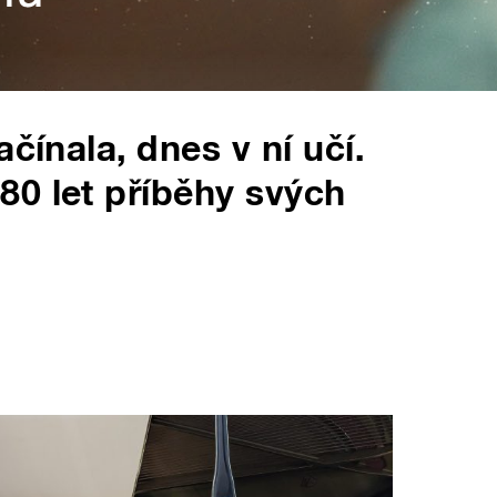
čínala, dnes v ní učí.
0 let příběhy svých