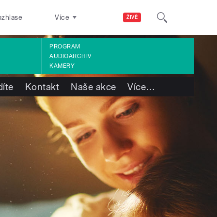
ozhlase
Více
ŽIVĚ
PROGRAM
AUDIOARCHIV
KAMERY
díte
Kontakt
Naše akce
Více
…