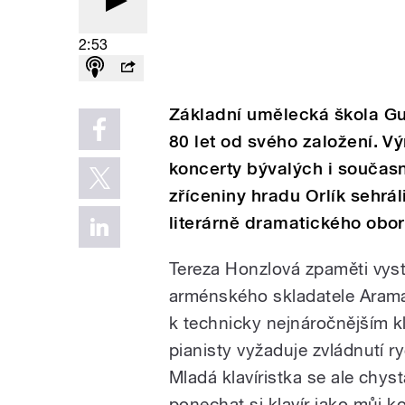
2:53
Základní umělecká škola Gu
80 let od svého založení. V
koncerty bývalých i součas
zříceniny hradu Orlík sehrál
literárně dramatického obor
Tereza Honzlová zpaměti vystř
arménského skladatele Arama 
k technicky nejnáročnějším kl
pianisty vyžaduje zvládnutí 
Mladá klavíristka se ale chys
ponechat si klavír jako můj ko