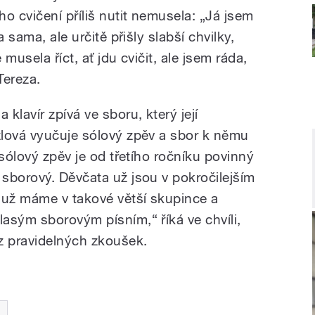
o cvičení příliš nutit nemusela: „Já jsem
 sama, ale určitě přišly slabší chvilky,
musela říct, ať jdu cvičit, ale jsem ráda,
Tereza.
klavír zpívá ve sboru, který její
lová vyučuje sólový zpěv a sbor k němu
 sólový zpěv je od třetího ročníku povinný
sborový. Děvčata už jsou v pokročilejším
 už máme v takové větší skupince a
asým sborovým písním,“ říká ve chvíli,
z pravidelných zkoušek.