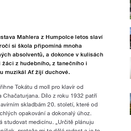
stava Mahlera z Humpolce letos slaví
ýročí si škola připomíná mnoha
ných absolventů, a dokonce v kulisách
i žáci z hudebního, z tanečního i
u muzikál Ať žijí duchové.
ihne Tokátu d moll pro klavír od
Chačaturjana. Dílo z roku 1932 patří
avírním skladbám 20. století, které od
rychlých opakování a dokonalý úhoz.
tá studovat medicínu. „Určitě plánuju
níček, protože mi to dělá radost a je to