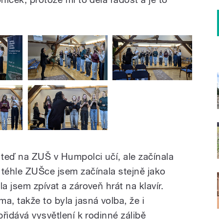
teď na ZUŠ v Humpolci učí, ale začínala
 téhle ZUŠce jsem začínala stejně jako
a jsem zpívat a zároveň hrát na klavír.
a, takže to byla jasná volba, že i
přidává vysvětlení k rodinné zálibě