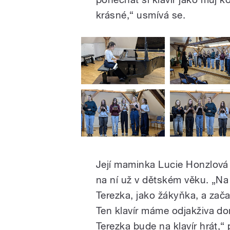
krásné,“ usmívá se.
Její maminka Lucie Honzlová 
na ní už v dětském věku. „Na
Terezka, jako žákyňka, a začal
Ten klavír máme odjakživa dom
Terezka bude na klavír hrát,“ 