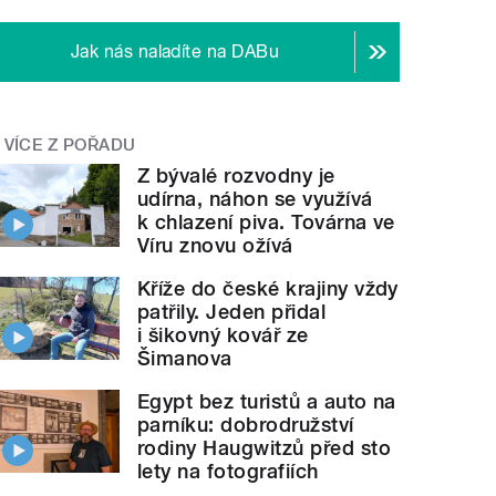
Jak nás naladíte na DABu
VÍCE Z POŘADU
Z bývalé rozvodny je
udírna, náhon se využívá
k chlazení piva. Továrna ve
Víru znovu ožívá
Kříže do české krajiny vždy
patřily. Jeden přidal
i šikovný kovář ze
Šimanova
Egypt bez turistů a auto na
parníku: dobrodružství
rodiny Haugwitzů před sto
lety na fotografiích