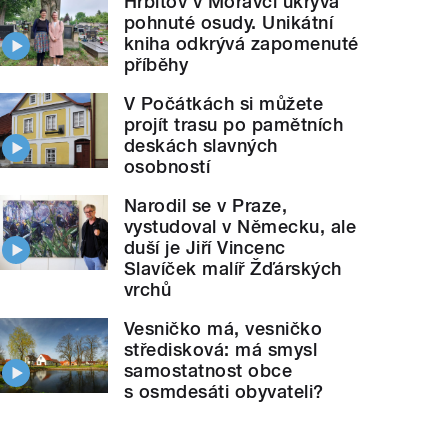
Hřbitov v Moravči ukrývá
pohnuté osudy. Unikátní
kniha odkrývá zapomenuté
příběhy
V Počátkách si můžete
projít trasu po pamětních
deskách slavných
osobností
Narodil se v Praze,
vystudoval v Německu, ale
duší je Jiří Vincenc
Slavíček malíř Žďárských
vrchů
Vesničko má, vesničko
středisková: má smysl
samostatnost obce
s osmdesáti obyvateli?