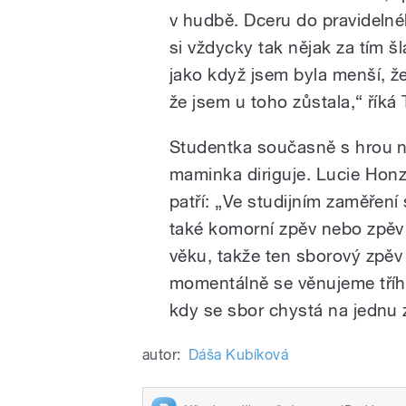
v hudbě. Dceru do pravidelnéh
si vždycky tak nějak za tím šla
jako když jsem byla menší, že 
že jsem u toho zůstala,“ říká 
Studentka současně s hrou na 
maminka diriguje. Lucie Honz
patří: „Ve studijním zaměření
také komorní zpěv nebo zpěv 
věku, takže ten sborový zpěv
momentálně se věnujeme tříhl
kdy se sbor chystá na jednu 
autor:
Dáša Kubíková