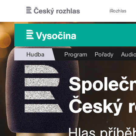
Přejít k hlavnímu obsahu
iRozhlas
Hudba
Program
Pořady
Audio