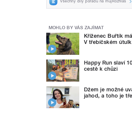
Všechny díly pořadu na mujRozhlas
MOHLO BY VÁS ZAJÍMAT
Kříženec Buřtík má 
V třebíčském útul
Happy Run slaví 10
cestě k chůzi
Džem je možné uvař
jahod, a toho je tř