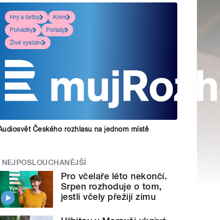
Hry a četby
Krimi
Pohádky
Pořady
Živé vysílání
Audiosvět Českého rozhlasu na jednom místě
NEJPOSLOUCHANĚJŠÍ
Pro včelaře léto nekončí.
Srpen rozhoduje o tom,
jestli včely přežijí zimu