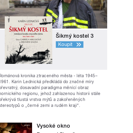
Šikmý kostel 3
Koupit
Románová kronika ztraceného města - léta 1945–
1961. Karin Lednická předkládá do značné míry
převratný, dosavadní paradigma měnící obraz
hornického regionu, jehož zahlazenou historii stále
překrývá tlustá vrstva mýtů a zakořeněných
stereotypů o „černé zemi a rudém kraji“.
Vysoké okno