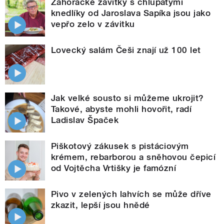
Záhorácké závitky s chlupatými
knedlíky od Jaroslava Sapíka jsou jako
vepřo zelo v závitku
Lovecký salám Češi znají už 100 let
Jak velké sousto si můžeme ukrojit?
Takové, abyste mohli hovořit, radí
Ladislav Špaček
Piškotový zákusek s pistáciovým
krémem, rebarborou a sněhovou čepicí
od Vojtěcha Vrtišky je famózní
Pivo v zelených lahvích se může dříve
zkazit, lepší jsou hnědé