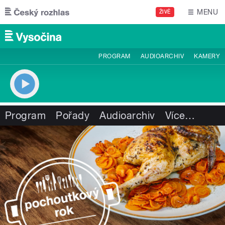
Přejít k hlavnímu obsahu
MENU
ŽIVĚ
PROGRAM
AUDIOARCHIV
KAMERY
Program
Pořady
Audioarchiv
Více
…