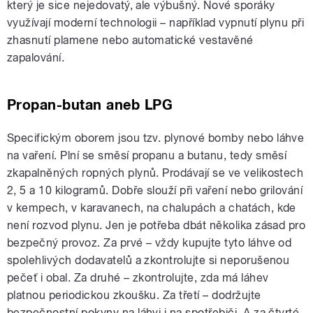
který je sice nejedovatý, ale výbušný. Nové sporáky
využívají moderní technologii – například vypnutí plynu při
zhasnutí plamene nebo automatické vestavěné
zapalování.
Propan-butan aneb LPG
Specifickým oborem jsou tzv. plynové bomby nebo láhve
na vaření. Plní se směsí propanu a butanu, tedy směsí
zkapalněných ropných plynů. Prodávají se ve velikostech
2, 5 a 10 kilogramů. Dobře slouží při vaření nebo grilování
v kempech, v karavanech, na chalupách a chatách, kde
není rozvod plynu. Jen je potřeba dbát několika zásad pro
bezpečný provoz. Za prvé – vždy kupujte tyto láhve od
spolehlivých dodavatelů a zkontrolujte si neporušenou
pečeť i obal. Za druhé – zkontrolujte, zda má láhev
platnou periodickou zkoušku. Za třetí – dodržujte
bezpečnostní pokyny na láhvi i na spotřebiči. A za čtvrté