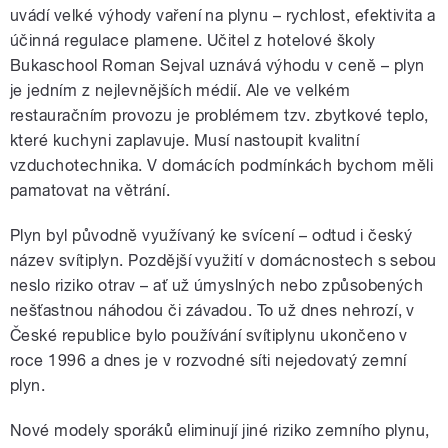
uvádí velké výhody vaření na plynu – rychlost, efektivita a
účinná regulace plamene. Učitel z hotelové školy
Bukaschool Roman Sejval uznává výhodu v ceně – plyn
je jedním z nejlevnějších médií. Ale ve velkém
restauračním provozu je problémem tzv. zbytkové teplo,
které kuchyni zaplavuje. Musí nastoupit kvalitní
vzduchotechnika. V domácích podmínkách bychom měli
pamatovat na větrání.
Plyn byl původně využívaný ke svícení – odtud i český
název svítiplyn. Pozdější využití v domácnostech s sebou
neslo riziko otrav – ať už úmyslných nebo způsobených
nešťastnou náhodou či závadou. To už dnes nehrozí, v
České republice bylo používání svítiplynu ukončeno v
roce 1996 a dnes je v rozvodné síti nejedovatý zemní
plyn.
Nové modely sporáků eliminují jiné riziko zemního plynu,