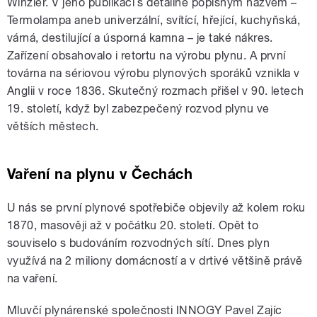
Winzler. V jeho publikaci s detailně popisným názvem –
Termolampa aneb univerzální, svítící, hřející, kuchyňská,
várná, destilující a úsporná kamna – je také nákres.
Zařízení obsahovalo i retortu na výrobu plynu. A první
továrna na sériovou výrobu plynových sporáků vznikla v
Anglii v roce 1836. Skutečný rozmach přišel v 90. letech
19. století, když byl zabezpečený rozvod plynu ve
větších městech.
Vaření na plynu v Čechách
U nás se první plynové spotřebiče objevily až kolem roku
1870, masověji až v počátku 20. století. Opět to
souviselo s budováním rozvodných sítí. Dnes plyn
využívá na 2 miliony domácností a v drtivé většině právě
na vaření.
Mluvčí plynárenské společnosti INNOGY Pavel Zajíc