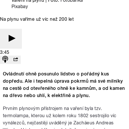
Vaření na plynu | Foto:
Fotobanka
Pixabay
Na plynu vaříme už víc než 200 let
3:45
Ovládnutí ohně posunulo lidstvo o pořádný kus
dopředu. Ale i tepelná úprava pokrmů má své milníky
na cestě od otevřeného ohně ke kamnům, a od kamen
na dřevo nebo uhlí, k elektřině a plynu.
Prvním plynovým přístrojem na vaření byla tzv.
termolampa, kterou už kolem roku 1802 sestrojilo víc
vynálezců, nejčastěji uváděný je Zachäeus Andreas