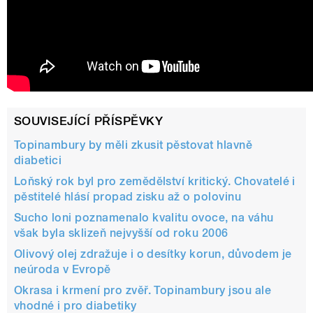
SOUVISEJÍCÍ PŘÍSPĚVKY
Topinambury by měli zkusit pěstovat hlavně
diabetici
Loňský rok byl pro zemědělství kritický. Chovatelé i
pěstitelé hlásí propad zisku až o polovinu
Sucho loni poznamenalo kvalitu ovoce, na váhu
však byla sklizeň nejvyšší od roku 2006
Olivový olej zdražuje i o desítky korun, důvodem je
neúroda v Evropě
Okrasa i krmení pro zvěř. Topinambury jsou ale
vhodné i pro diabetiky