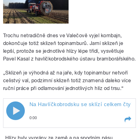
Trochu netradičně dnes ve Valečově vyjel kombajn,
dokončuje totiž sklizeň topinamburů. Jarní sklizeň je
lepší, protože se jednotlivé hlízy lépe třídí, vysvětluje
Pavel Kasal z havlíčkobrodského ústavu bramborářského.
„Sklizeň je výhodná až na jaře, kdy topinambur netvoří
celistvý val, podzimní sklizeň totiž znamená daleko více
ruční práce při odlamování jednotlivých hlíz od trsu.“
Na Havlíčkobrodsku se sklízí celkem čtyři o
0:00
Play /
produkce
Na Havlíčkobrodsku se sklízí
„Hlízy byly vyorány ze země a na spodním pásu