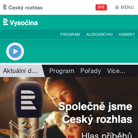
Přejít k hlavnímu obsahu
MENU
ŽIVĚ
PROGRAM
AUDIOARCHIV
KAMERY
Aktuální dění
Program
Pořady
Více
…