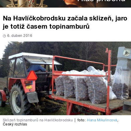
Na Havlíčkobrodsku začala sklizeň, jaro
je totiž časem topinamburů
6. duben 2016
Sklizeň topinamburů na Havlíčkobrodsku
|
foto:
Hana Mikulincová
,
Český rozhlas