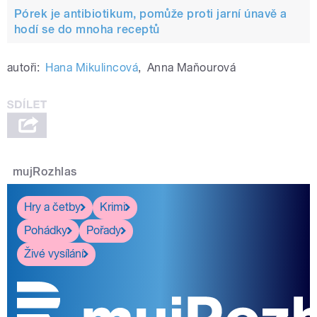
Pórek je antibiotikum, pomůže proti jarní únavě a
hodí se do mnoha receptů
autoři:
Hana Mikulincová
,
Anna Maňourová
mujRozhlas
Hry a četby
Krimi
Pohádky
Pořady
Živé vysílání