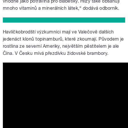
vhodné jako potravina pro diabetiky. Hlízy také obsahují
mnoho vitaminů a minerálních látek,“ dodává odborník.
Havlíčkobrodští výzkumníci mají ve Valečově dalších
jedenáct klonů topinamburů, které zkoumají. Původem je
rostlina ze severní Ameriky, největším pěstitelem je ale
Čína. V Česku mívá přezdívku židovské brambory.