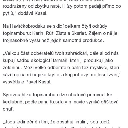
celkem čtyři odrůdy topinamburu,
zájem o ně je ale třikrát vyšší než
rozdruženy od zbytku natě. Hlízy potom padají přímo do
jejich samotná
pytlů,“ dodává Kasal.
Na Havlíčkobrodsku se sklidí celkem čtyři odrůdy
topinamburu: Karin, Rút, Zlata a Skarlet. Zájem o ně je
trojnásobně vyšší než jejich samotná produkce.
pause
„Velkou část odběratelů tvoří zahrádkáři, dále si od nás
kupují sadbu ekologičtí farmáři, kteří ji produkují jako
zeleninu. Mezi velké odběratele patří též myslivci, kteří
sází topinambur jako kryt a zdroj potravy pro lesní zvěř,“
vysvětluje Pavel Kasal.
Syrovou hlízu topinamburu lze chuťově přirovnat ke
kedlubně, podle pana Kasala v ní navíc vyniká oříšková
chuť.
„Jsou jedinečné i tím, že obsahují inulin, jsou tudíž