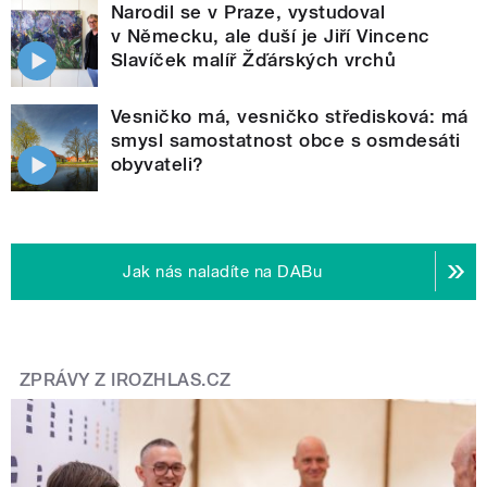
Narodil se v Praze, vystudoval
v Německu, ale duší je Jiří Vincenc
Slavíček malíř Žďárských vrchů
Vesničko má, vesničko středisková: má
smysl samostatnost obce s osmdesáti
obyvateli?
Jak nás naladíte na DABu
ZPRÁVY Z IROZHLAS.CZ