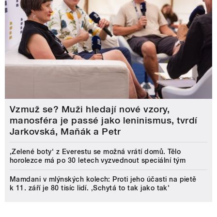
Vzmuž se? Muži hledají nové vzory,
manosféra je passé jako leninismus, tvrdí
Jarkovská, Maňák a Petr
‚Zelené boty‘ z Everestu se možná vrátí domů. Tělo
horolezce má po 30 letech vyzvednout speciální tým
Mamdani v mlýnských kolech: Proti jeho účasti na pietě
k 11. září je 80 tisíc lidí. ‚Schytá to tak jako tak'