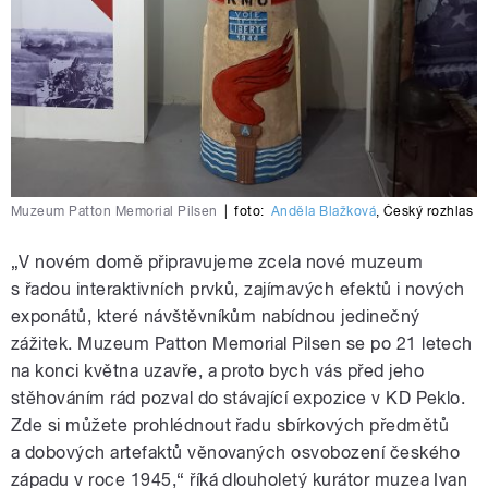
Muzeum Patton Memorial Pilsen
|
foto:
Anděla Blažková
,
Český rozhlas
„V novém domě připravujeme zcela nové muzeum
s řadou interaktivních prvků, zajímavých efektů i nových
exponátů, které návštěvníkům nabídnou jedinečný
zážitek. Muzeum Patton Memorial Pilsen se po 21 letech
na konci května uzavře, a proto bych vás před jeho
stěhováním rád pozval do stávající expozice v KD Peklo.
Zde si můžete prohlédnout řadu sbírkových předmětů
a dobových artefaktů věnovaných osvobození českého
západu v roce 1945,“ říká dlouholetý kurátor muzea Ivan