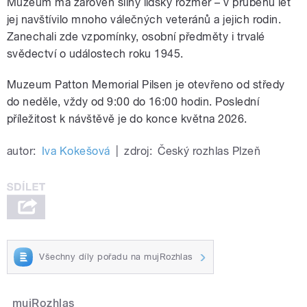
Muzeum má zároveň silný lidský rozměr – v průběhu let
jej navštívilo mnoho válečných veteránů a jejich rodin.
Zanechali zde vzpomínky, osobní předměty i trvalé
svědectví o událostech roku 1945.
Muzeum Patton Memorial Pilsen je otevřeno od středy
do neděle, vždy od 9:00 do 16:00 hodin. Poslední
příležitost k návštěvě je do konce května 2026.
autor:
Iva Kokešová
|
zdroj:
Český rozhlas Plzeň
Všechny díly pořadu na mujRozhlas
mujRozhlas