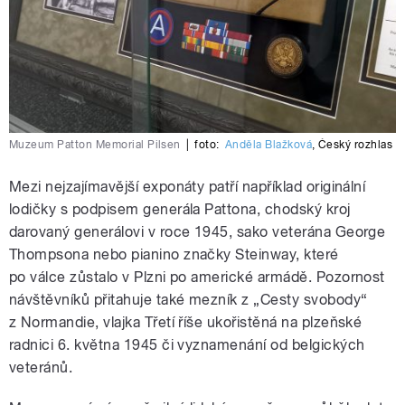
Muzeum Patton Memorial Pilsen
|
foto:
Anděla Blažková
,
Český rozhlas
Mezi nejzajímavější exponáty patří například originální
lodičky s podpisem generála Pattona, chodský kroj
darovaný generálovi v roce 1945, sako veterána George
Thompsona nebo pianino značky Steinway, které
po válce zůstalo v Plzni po americké armádě. Pozornost
návštěvníků přitahuje také mezník z „Cesty svobody“
z Normandie, vlajka Třetí říše ukořistěná na plzeňské
radnici 6. května 1945 či vyznamenání od belgických
veteránů.