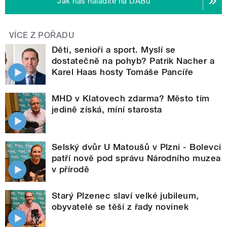
Jak nás naladíte na DABu
VÍCE Z POŘADU
Děti, senioři a sport. Myslí se
dostatečně na pohyb? Patrik Nacher a
Karel Haas hosty Tomáše Pancíře
MHD v Klatovech zdarma? Město tím
jedině získá, míní starosta
Selský dvůr U Matoušů v Plzni - Bolevci
patří nově pod správu Národního muzea
v přírodě
Starý Plzenec slaví velké jubileum,
obyvatelé se těší z řady novinek