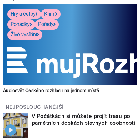
Hry a četby
Krimi
Pohádky
Pořady
Živé vysílání
Audiosvět Českého rozhlasu na jednom místě
NEJPOSLOUCHANĚJŠÍ
V Počátkách si můžete projít trasu po
pamětních deskách slavných osobností