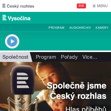
Přejít k hlavnímu obsahu
MENU
ŽIVĚ
PROGRAM
AUDIOARCHIV
KAMERY
Společnost
Program
Pořady
Více
…