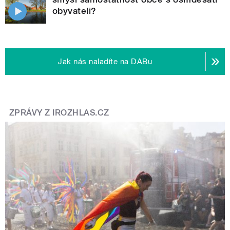
obyvateli?
Jak nás naladíte na DABu
ZPRÁVY Z IROZHLAS.CZ