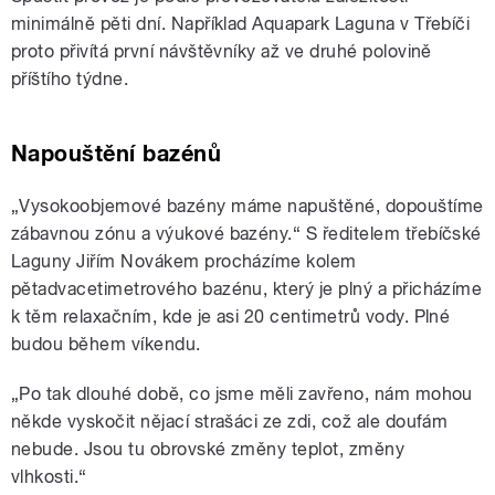
minimálně pěti dní. Například Aquapark Laguna v Třebíči
proto přivítá první návštěvníky až ve druhé polovině
příštího týdne.
Napouštění bazénů
„Vysokoobjemové bazény máme napuštěné, dopouštíme
zábavnou zónu a výukové bazény.“ S ředitelem třebíčské
Laguny Jiřím Novákem procházíme kolem
pětadvacetimetrového bazénu, který je plný a přicházíme
k těm relaxačním, kde je asi 20 centimetrů vody. Plné
budou během víkendu.
„Po tak dlouhé době, co jsme měli zavřeno, nám mohou
někde vyskočit nějací strašáci ze zdi, což ale doufám
nebude. Jsou tu obrovské změny teplot, změny
vlhkosti.“