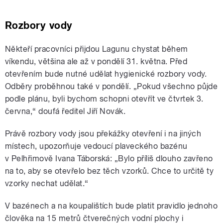
Rozbory vody
Někteří pracovníci přijdou Lagunu chystat během
víkendu, většina ale až v pondělí 31. května. Před
otevřením bude nutné udělat hygienické rozbory vody.
Odběry proběhnou také v pondělí. „Pokud všechno půjde
podle plánu, byli bychom schopni otevřít ve čtvrtek 3.
června,“ doufá ředitel Jiří Novák.
Právě rozbory vody jsou překážky otevření i na jiných
místech, upozorňuje vedoucí plaveckého bazénu
v Pelhřimově Ivana Táborská: „Bylo příliš dlouho zavřeno
na to, aby se otevřelo bez těch vzorků. Chce to určitě ty
vzorky nechat udělat.“
V bazénech a na koupalištích bude platit pravidlo jednoho
člověka na 15 metrů čtverečných vodní plochy i