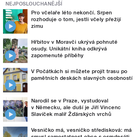
NEJPOSLOUCHANĚJŠÍ
Pro včelaře léto nekončí. Srpen
rozhoduje o tom, jestli včely přežijí
zimu
Hřbitov v Moravči ukrývá pohnuté
osudy. Unikátní kniha odkrývá
zapomenuté příběhy
V Počátkách si můžete projít trasu po
pamětních deskách slavných osobností
Narodil se v Praze, vystudoval
v Německu, ale duší je Jiří Vincenc
Slavíček malíř Žďárských vrchů
Vesničko má, vesničko středisková: má
smysl samostatnost obce s osmdesáti