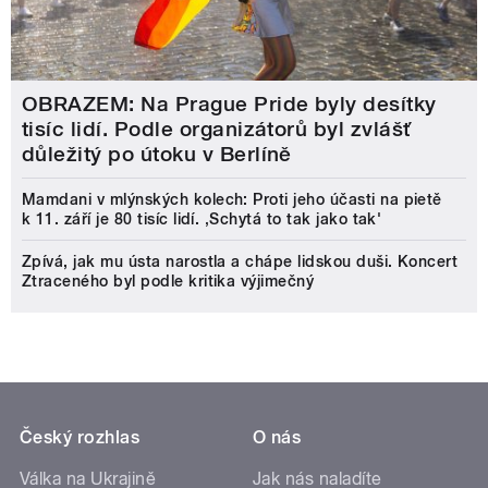
OBRAZEM: Na Prague Pride byly desítky
tisíc lidí. Podle organizátorů byl zvlášť
důležitý po útoku v Berlíně
Mamdani v mlýnských kolech: Proti jeho účasti na pietě
k 11. září je 80 tisíc lidí. ‚Schytá to tak jako tak'
Zpívá, jak mu ústa narostla a chápe lidskou duši. Koncert
Ztraceného byl podle kritika výjimečný
Český rozhlas
O nás
Válka na Ukrajině
Jak nás naladíte