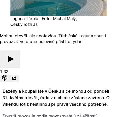
Laguna Třebíč | Foto:
Michal Malý
,
Český rozhlas
Mohou otevřít, ale neotevřou. Třebíčská Laguna spustí
provoz až ve druhé polovině příštího týdne
1:32
Bazény a koupaliště v Česku sice mohou od pondělí
31. května otevřít, řada z nich ale zůstane zavřená. O
víkendu totiž nestihnou připravit všechno potřebné.
Spustit provoz je podle provozovatelů záležitostí