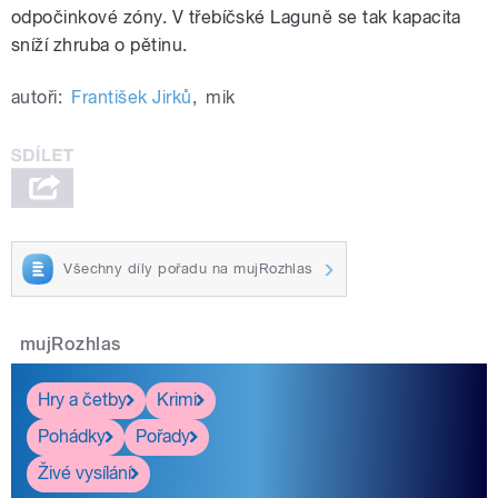
odpočinkové zóny. V třebíčské Laguně se tak kapacita
sníží zhruba o pětinu.
autoři:
František Jirků
,
mik
Všechny díly pořadu na mujRozhlas
mujRozhlas
Hry a četby
Krimi
Pohádky
Pořady
Živé vysílání