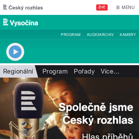
Přejít k hlavnímu obsahu
MENU
ŽIVĚ
PROGRAM
AUDIOARCHIV
KAMERY
Regionální
Program
Pořady
Více
…