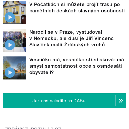
V Počátkách si můžete projít trasu po
pamětních deskách slavných osobností
Narodil se v Praze, vystudoval
v Německu, ale duší je Jiří Vincenc
Slavíček malíř Žďárských vrchů
Vesničko má, vesničko středisková: má
smysl samostatnost obce s osmdesáti
obyvateli?
Jak nás naladíte na DABu