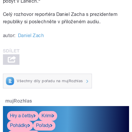
pobyt v Lánech.“
Celý rozhovor reportéra Daniel Zacha s prezidentem
republiky si poslechněte v přiloženém audiu.
autor:
Daniel Zach
Všechny díly pořadu na mujRozhlas
mujRozhlas
Hry a četby
Krimi
Pohádky
Pořady