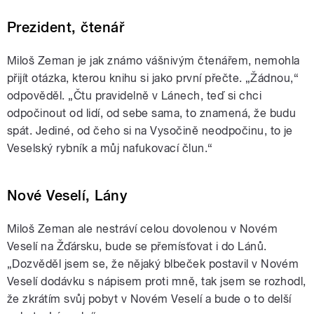
Prezident, čtenář
Miloš Zeman je jak známo vášnivým čtenářem, nemohla
přijít otázka, kterou knihu si jako první přečte. „Žádnou,“
odpověděl. „Čtu pravidelně v Lánech, teď si chci
odpočinout od lidí, od sebe sama, to znamená, že budu
spát. Jediné, od čeho si na Vysočině neodpočinu, to je
Veselský rybník a můj nafukovací člun.“
Nové Veselí, Lány
Miloš Zeman ale nestráví celou dovolenou v Novém
Veselí na Žďársku, bude se přemísťovat i do Lánů.
„Dozvěděl jsem se, že nějaký blbeček postavil v Novém
Veselí dodávku s nápisem proti mně, tak jsem se rozhodl,
že zkrátím svůj pobyt v Novém Veselí a bude o to delší