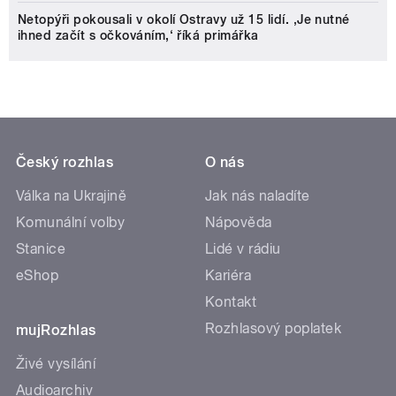
Netopýři pokousali v okolí Ostravy už 15 lidí. ‚Je nutné
ihned začít s očkováním,‘ říká primářka
Český rozhlas
O nás
Válka na Ukrajině
Jak nás naladíte
Komunální volby
Nápověda
Stanice
Lidé v rádiu
eShop
Kariéra
Kontakt
Rozhlasový poplatek
mujRozhlas
Živé vysílání
Audioarchiv