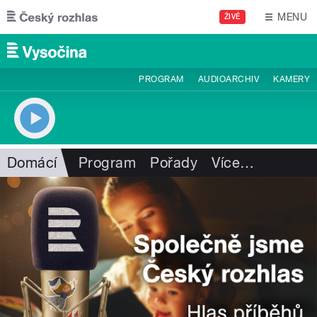
Přejít k hlavnímu obsahu
MENU
ŽIVĚ
PROGRAM
AUDIOARCHIV
KAMERY
Domácí
Program
Pořady
Více
…