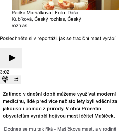
Radka Maršálková | Foto:
Dáša
Kubíková
, Český rozhlas, Český
rozhlas
Poslechněte si v reportáži, jak se tradiční mast vyrábí
3:02
Zatímco v dnešní době můžeme využívat moderní
medicínu, lidé před více než sto lety byli vděčni za
jakoukoli pomoc z přírody. V obci Prosetín
obyvatelům vyráběl hojivou mast léčitel Mašíček.
Dodnes se mu tak říká - Mašíčkova mast, a v rodině