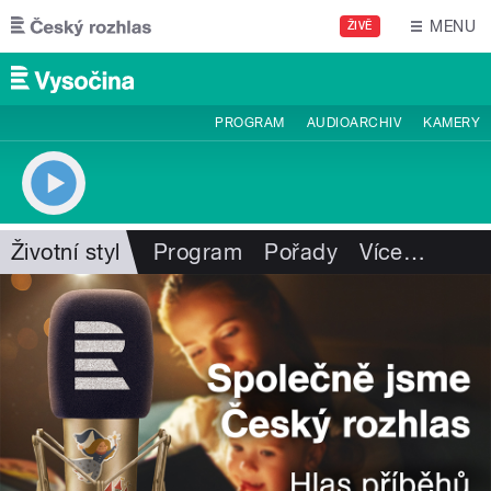
Přejít k hlavnímu obsahu
MENU
ŽIVĚ
PROGRAM
AUDIOARCHIV
KAMERY
Životní styl
Program
Pořady
Více
…