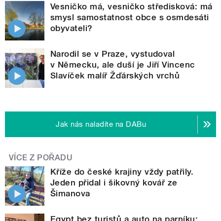
Vesničko má, vesničko středisková: má
smysl samostatnost obce s osmdesáti
obyvateli?
Narodil se v Praze, vystudoval
v Německu, ale duší je Jiří Vincenc
Slavíček malíř Žďárských vrchů
Jak nás naladíte na DABu
VÍCE Z POŘADU
Kříže do české krajiny vždy patřily.
Jeden přidal i šikovný kovář ze
Šimanova
Egypt bez turistů a auto na parníku: