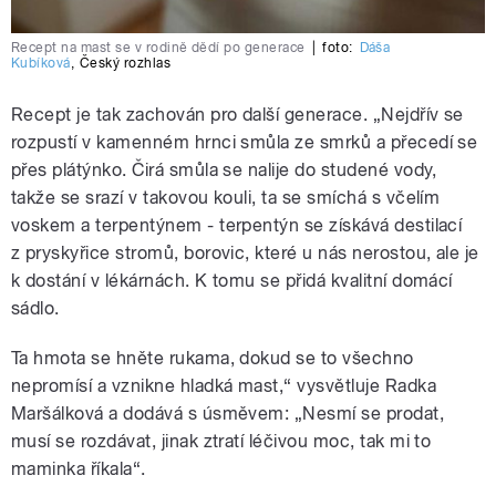
Recept na mast se v rodině dědí po generace
|
foto:
Dáša
Kubíková
,
Český rozhlas
Recept je tak zachován pro další generace. „Nejdřív se
rozpustí v kamenném hrnci smůla ze smrků a přecedí se
přes plátýnko. Čirá smůla se nalije do studené vody,
takže se srazí v takovou kouli, ta se smíchá s včelím
voskem a terpentýnem - terpentýn se získává destilací
z pryskyřice stromů, borovic, které u nás nerostou, ale je
k dostání v lékárnách. K tomu se přidá kvalitní domácí
sádlo.
Ta hmota se hněte rukama, dokud se to všechno
nepromísí a vznikne hladká mast,“ vysvětluje Radka
Maršálková a dodává s úsměvem: „Nesmí se prodat,
musí se rozdávat, jinak ztratí léčivou moc, tak mi to
maminka říkala“.