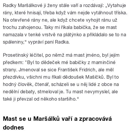
Radky Maršálkové ji ženy stále vaří a rozdávají: „Vytahuje
rány, které hnisají, třeba když vám nejde vytáhnout tříska.
Na otevřené rány ne, ale když chcete vyhojit ránu už
trochu zahojenou. Taky mi říkala babička, že se mast
namazala v tenké vrstvě na plátýnko a přikládalo se to na
spáleniny,“ vypráví paní Radka.
Prosetínský léčitel, po němž má mast jméno, byl jejím
předkem: "Byl to dědeček mé babičky z maminčiné
strany. Jmenoval se sice František Fridrich, ale měl
přezdívku, všichni mu říkali dědoušek Mašíčků. Byl to
hodný člověk, čtenář, scházeli se u něj lidé z obce na
nedělní debaty, stmeloval je. Tu mast nevymyslel, ale
také ji převzal od někoho staršího.“
Mast se u Maršálků vaří a zpracovává
dodnes