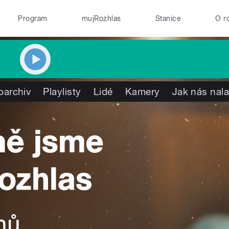
Program
mujRozhlas
Stanice
O r
oarchiv
Playlisty
Lidé
Kamery
Jak nás nala