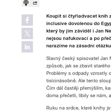
Koupit si čtyřiadvacet knih z
inclusive dovolenou do Egyp
který by jim záviděl i Jan 
nejsou nafukovací a po přeč
narazíme na zásadní otázku
Slavný český spisovatel Jan
způsob, jak se zbavit starého
Problémy s odpady vzrostly o
tisícinásobně. Ale tento slo
Čím dál častěji přemýšlím, ka
doma přečetli, líbily se nám, 
Ruku na srdce, které knihy js