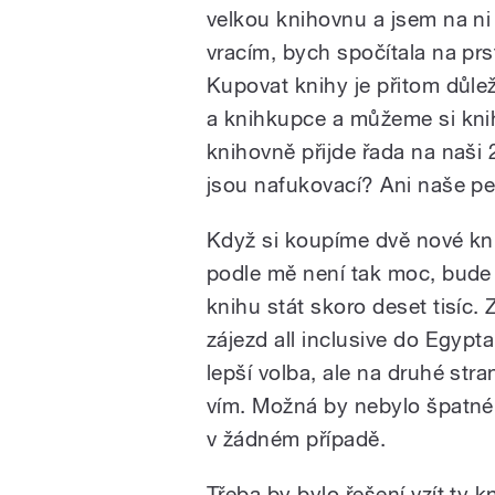
velkou knihovnu a jsem na ni
vracím, bych spočítala na prs
Kupovat knihy je přitom důlež
a knihkupce a můžeme si kni
knihovně přijde řada na naši
jsou nafukovací? Ani naše p
Když si koupíme dvě nové kni
podle mě není tak moc, bude
knihu stát skoro deset tisíc.
zájezd all inclusive do Egyp
lepší volba, ale na druhé str
vím. Možná by nebylo špatné 
v žádném případě.
Třeba by bylo řešení vzít ty 