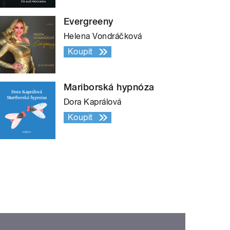
Evergreeny
Helena Vondráčková
Koupit
Mariborská hypnóza
Dora Kaprálová
Koupit