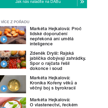
Jak nás naladíte na DABu
VÍCE Z POŘADU
Markéta Hejkalová: Proč
lidské doporučení
nepřekoná ani umělá
inteligence
Zdeněk Dryšl: Rajská
jablíčka dobývají zahrádky.
Spor o rajčata řešil
dokonce i soud
Markéta Hejkalová:
Kronika Kořeny věků a
věčný boj s byrokracií
Markéta Hejkalová:
O vlastenectví, řeckém