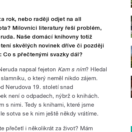
a rok, nebo raději odjet na all
ta? Milovníci literatury řeší problém,
Neruda. Naše domácí knihovny totiž
tení skvělých novinek dříve či později
: Co s přečtenými svazky dál?
 Neruda napsal fejeton
Kam s ním
? Hledal
 slamníku, o který neměl nikdo zájem.
d Nerudova 19. století snad
upek není o odpadech, nýbrž o knihách.
m s nimi. Tedy s knihami, které jsme
ale sotva se k nim ještě někdy vrátíme.
te přečetl i několikrát za život? Mám