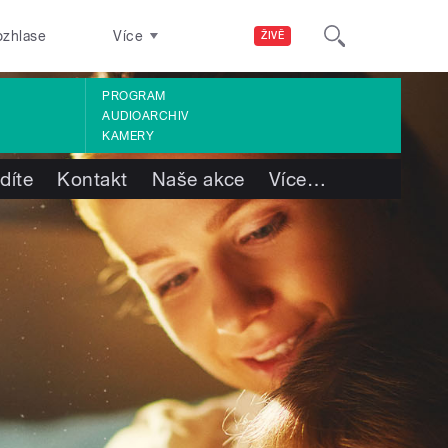
ozhlase
Více
ŽIVĚ
PROGRAM
AUDIOARCHIV
KAMERY
díte
Kontakt
Naše akce
Více
…