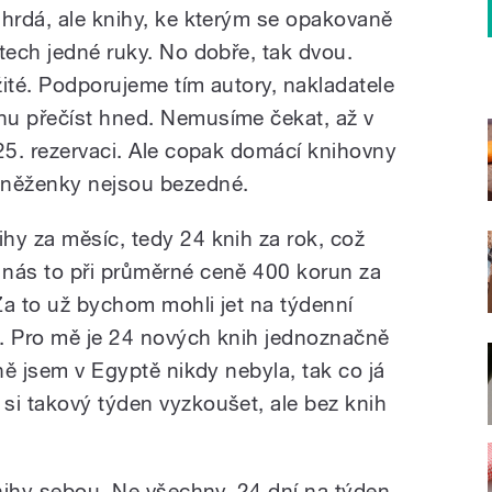
 hrdá, ale knihy, ke kterým se opakovaně
tech jedné ruky. No dobře, tak dvou.
ité. Podporujeme tím autory, nakladatele
hu přečíst hned. Nemusíme čekat, až v
 25. rezervaci. Ale copak domácí knihovny
eněženky nejsou bezedné.
hy za měsíc, tedy 24 knih za rok, což
 nás to při průměrné ceně 400 korun za
 Za to už bychom mohli jet na týdenní
ta. Pro mě je 24 nových knih jednoznačně
aně jsem v Egyptě nikdy nebyla, tak co já
si takový týden vyzkoušet, ale bez knih
knihy sebou. Ne všechny, 24 dní na týden