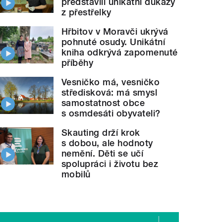
představili unikátní důkazy
z přestřelky
Hřbitov v Moravči ukrývá
pohnuté osudy. Unikátní
kniha odkrývá zapomenuté
příběhy
Vesničko má, vesničko
středisková: má smysl
samostatnost obce
s osmdesáti obyvateli?
Skauting drží krok
s dobou, ale hodnoty
nemění. Děti se učí
spolupráci i životu bez
mobilů