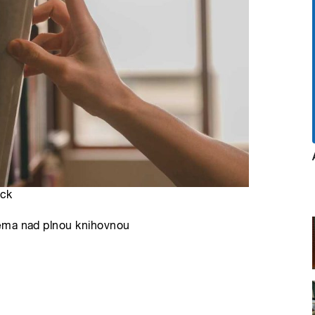
ock
lema nad plnou knihovnou