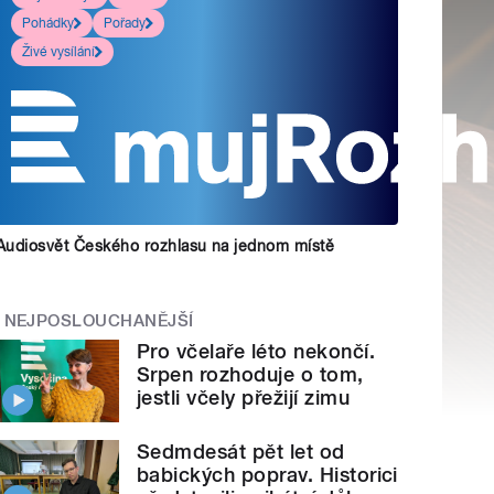
Pohádky
Pořady
Živé vysílání
Audiosvět Českého rozhlasu na jednom místě
NEJPOSLOUCHANĚJŠÍ
Pro včelaře léto nekončí.
Srpen rozhoduje o tom,
jestli včely přežijí zimu
Sedmdesát pět let od
babických poprav. Historici