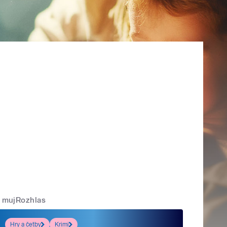
mujRozhlas
Hry a četby
Krimi