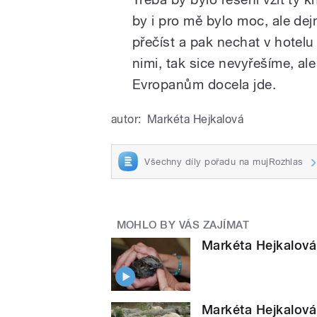
by i pro mě bylo moc, ale de
přečíst a pak nechat v hotel
nimi, tak sice nevyřešíme, a
Evropanům docela jde.
autor:
Markéta Hejkalová
Všechny díly pořadu na mujRozhlas
MOHLO BY VÁS ZAJÍMAT
Markéta Hejkalová:
Markéta Hejkalová: