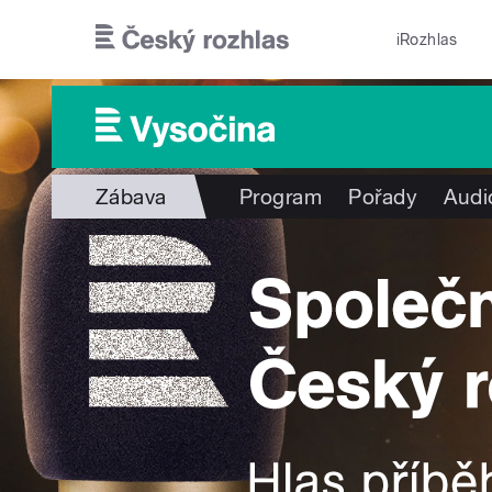
Přejít k hlavnímu obsahu
iRozhlas
Zábava
Program
Pořady
Audi