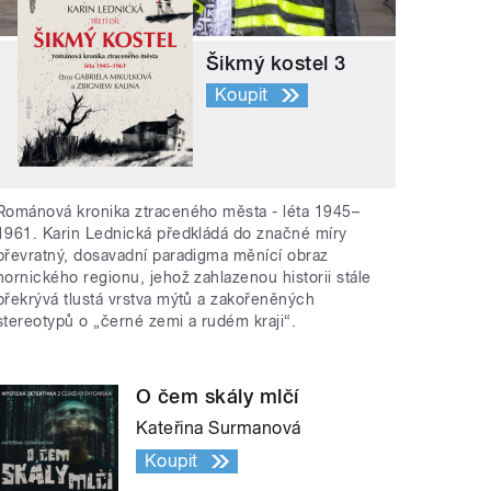
Šikmý kostel 3
Koupit
Románová kronika ztraceného města - léta 1945–
1961. Karin Lednická předkládá do značné míry
převratný, dosavadní paradigma měnící obraz
hornického regionu, jehož zahlazenou historii stále
překrývá tlustá vrstva mýtů a zakořeněných
stereotypů o „černé zemi a rudém kraji“.
O čem skály mlčí
Kateřina Surmanová
Koupit