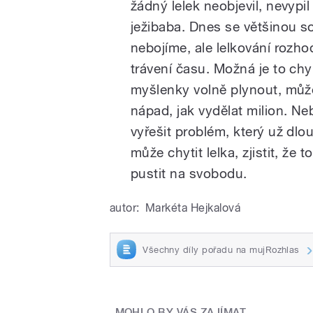
žádný lelek neobjevil, nevypi
ježibaba. Dnes se většinou s
nebojíme, ale lelkování roz
trávení času. Možná je to chy
myšlenky volně plynout, můž
nápad, jak vydělat milion. Ne
vyřešit problém, který už dlo
může chytit lelka, zjistit, že
pustit na svobodu.
autor:
Markéta Hejkalová
Všechny díly pořadu na mujRozhlas
MOHLO BY VÁS ZAJÍMAT