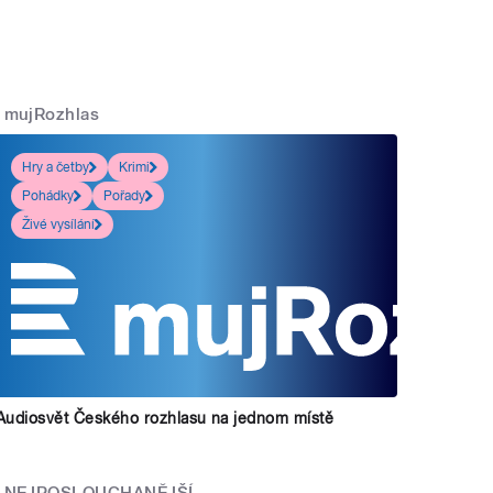
mujRozhlas
Hry a četby
Krimi
Pohádky
Pořady
Živé vysílání
Audiosvět Českého rozhlasu na jednom místě
NEJPOSLOUCHANĚJŠÍ