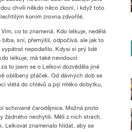
dou chvíli někdo něco zkoní, i když toto
lechtilým koním zrovna zdvořilé.
 Vím, co to znamená. Kdo lelkuje, nedělá
 blba, sní, přemýšlí, odpočívá, ale jak to
vypátrat nepodařilo. Kdysi si prý lidé
, kdo lelkuje, má také nevidoucí
za to jsem se o Lelkovi dozvěděla jiné
lně oblíbený ptáček. Od dávných dob se
 noci vlétá do chlévů a pijí mléko dobytku,
 úpí schované čarodějnice. Možná proto
kdy žádného nechytili. Měli z nich strach.
k. Lelkovat znamenalo hlídat, aby se