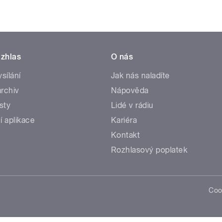
zhlas
O nás
ysílání
Jak nás naladíte
rchiv
Nápověda
sty
Lidé v rádiu
í aplikace
Kariéra
Kontakt
Rozhlasový poplatek
Coo