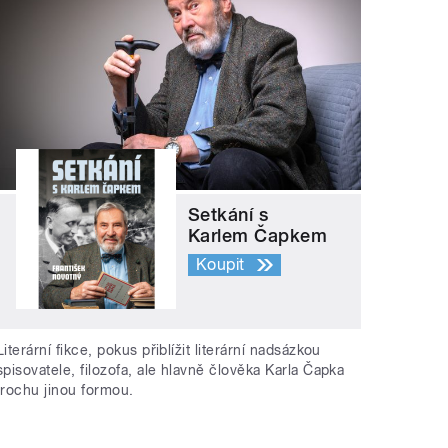
Setkání s
Karlem Čapkem
Koupit
Literární fikce, pokus přiblížit literární nadsázkou
spisovatele, filozofa, ale hlavně člověka Karla Čapka
trochu jinou formou.