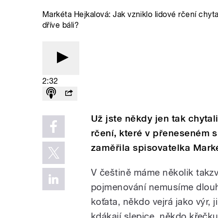
Markéta Hejkalová: Jak vzniklo lidové rčení chytat 
dříve báli?
2:32
Už jste někdy jen tak chytali
rčení, které v přeneseném s
zaměřila spisovatelka Mark
V češtině máme několik takzv
pojmenování nemusíme dlouho 
koťata, někdo vejrá jako výr, 
kdákají slepice, někdo křečku