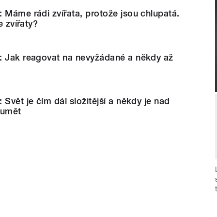
 Máme rádi zvířata, protože jsou chlupatá.
e zvířaty?
: Jak reagovat na nevyžádané a někdy až
Svět je čím dál složitější a někdy je nad
zumět