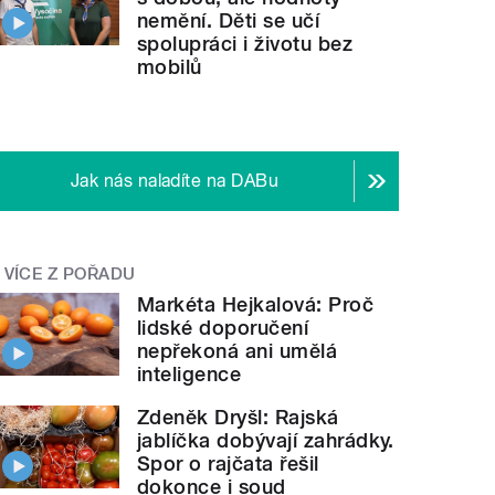
nemění. Děti se učí
spolupráci i životu bez
mobilů
Jak nás naladíte na DABu
VÍCE Z POŘADU
Markéta Hejkalová: Proč
lidské doporučení
nepřekoná ani umělá
inteligence
Zdeněk Dryšl: Rajská
jablíčka dobývají zahrádky.
Spor o rajčata řešil
dokonce i soud