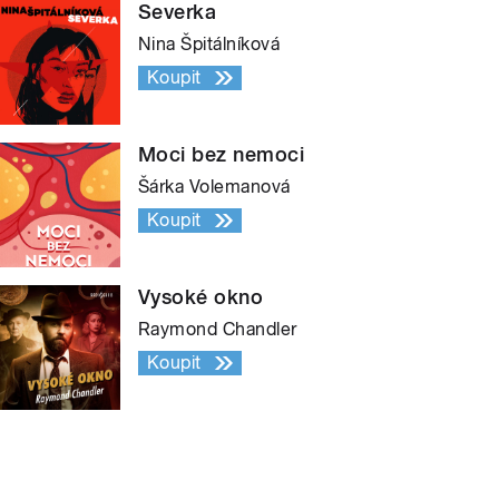
Severka
Nina Špitálníková
Koupit
Moci bez nemoci
Šárka Volemanová
Koupit
Vysoké okno
Raymond Chandler
Koupit