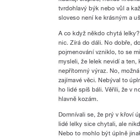
tvrdohlavý býk nebo vůl a kaž
sloveso není ke krásným a uš
A co když někdo chytá lelky?
nic. Zírá do dáli. No dobře, do
pojmenování vzniklo, to se mi 
mysleli, že lelek nevidí a ten
nepřítomný výraz. No, možná 
zajímavé věci. Nebýval to úp
ho lidé spíš báli. Věřili, že v
hlavně kozám.
Domnívali se, že prý v křoví
lidé lelky sice chytali, ale ni
Nebo to mohlo být úplně jina