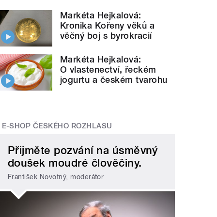
Markéta Hejkalová:
Kronika Kořeny věků a
věčný boj s byrokracií
Markéta Hejkalová:
O vlastenectví, řeckém
jogurtu a českém tvarohu
E-SHOP ČESKÉHO ROZHLASU
Přijměte pozvání na úsměvný
doušek moudré člověčiny.
František Novotný, moderátor