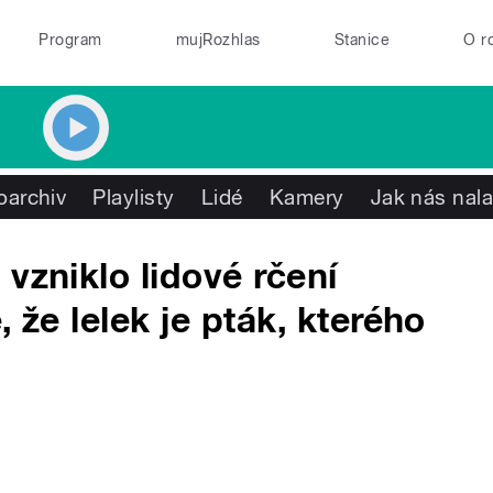
Program
mujRozhlas
Stanice
O r
oarchiv
Playlisty
Lidé
Kamery
Jak nás nala
vzniklo lidové rčení
, že lelek je pták, kterého