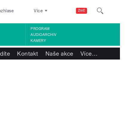
ozhlase
Více
ŽIVĚ
PROGRAM
AUDIOARCHIV
KAMERY
díte
Kontakt
Naše akce
Více
…