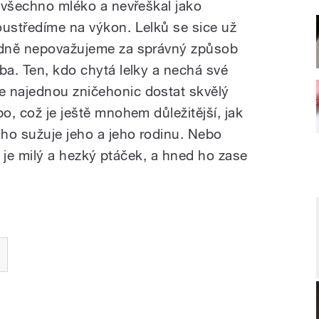
l všechno mléko a nevřeškal jako
oustředíme na výkon. Lelků se sice už
hodně nepovažujeme za správný způsob
ba. Ten, kdo chytá lelky a nechá své
e najednou zničehonic dostat skvělý
bo, což je ještě mnohem důležitější, jak
uho sužuje jeho a jeho rodinu. Nebo
 to je milý a hezký ptáček, a hned ho zase