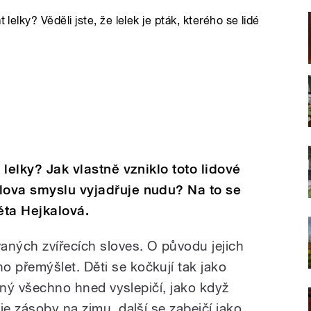
lelky? Věděli jste, že lelek je pták, kterého se lidé
 lelky? Jak vlastně vzniklo toto lidové
lova smyslu vyjadřuje nudu? Na to se
éta Hejkalová.
aných zvířecích sloves. O původu jejich
přemýšlet. Děti se kočkují tak jako
jiný všechno hned vyslepičí, jako když
je zásoby na zimu, další se zabejčí jako