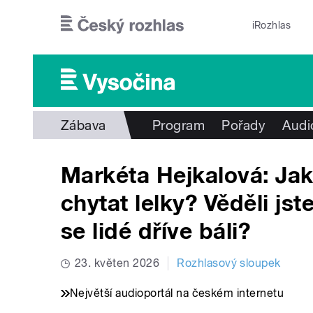
Přejít k hlavnímu obsahu
iRozhlas
Zábava
Program
Pořady
Audi
Markéta Hejkalová: Jak 
chytat lelky? Věděli jste
se lidé dříve báli?
23. květen 2026
Rozhlasový sloupek
Největší audioportál na českém internetu