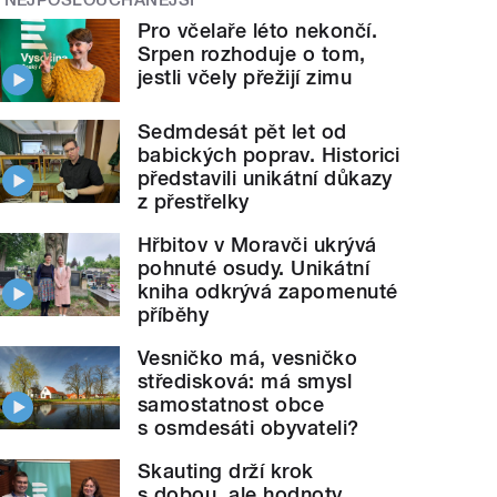
Pro včelaře léto nekončí.
Srpen rozhoduje o tom,
jestli včely přežijí zimu
Sedmdesát pět let od
babických poprav. Historici
představili unikátní důkazy
z přestřelky
Hřbitov v Moravči ukrývá
pohnuté osudy. Unikátní
kniha odkrývá zapomenuté
příběhy
Vesničko má, vesničko
středisková: má smysl
samostatnost obce
s osmdesáti obyvateli?
Skauting drží krok
s dobou, ale hodnoty