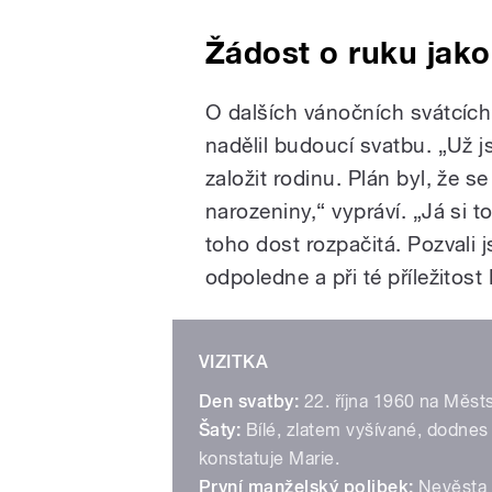
Žádost o ruku jako
O dalších vánočních svátcích
nadělil budoucí svatbu. „Už js
založit rodinu. Plán byl, že 
narozeniny,“ vypráví. „Já si 
toho dost rozpačitá. Pozvali 
odpoledne a při té příležitos
VIZITKA
Den svatby:
22. října 1960 na Měst
Šaty:
Bílé, zlatem vyšívané, dodnes
konstatuje Marie.
První manželský polibek:
Nevěsta 