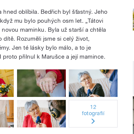
hned oblíbila. Bedřich byl šťastný. Jeho
 když mu bylo pouhých osm let. „Tátovi
i novou maminku. Byla už starší a chtěla
zo dítě. Rozuměli jsme si celý život,
my. Jen té lásky bylo málo, a to je
I proto přilnul k Marušce a její mamince.
12
fotografií