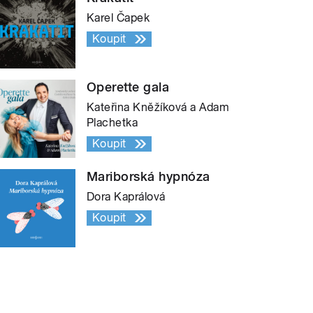
Karel Čapek
Koupit
Operette gala
Kateřina Kněžíková a Adam
Plachetka
Koupit
Mariborská hypnóza
Dora Kaprálová
Koupit