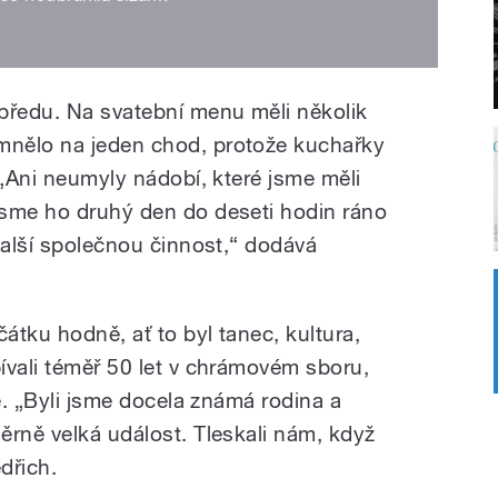
předu. Na svatební menu měli několik
nělo na jeden chod, protože kuchařky
 „Ani neumyly nádobí, které jsme měli
jsme ho druhý den do deseti hodin ráno
další společnou činnost,“ dodává
átku hodně, ať to byl tanec, kultura,
ívali téměř 50 let v chrámovém sboru,
bě. „Byli jsme docela známá rodina a
ěrně velká událost. Tleskali nám, když
dřich.