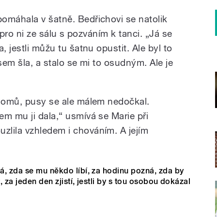
omáhala v šatně. Bedřichovi se natolik
i pro ni ze sálu s pozváním k tanci. „Já se
, jestli můžu tu šatnu opustit. Ale byl to
jsem šla, a stalo se mi to osudným. Ale je
 domů, pusy se ale málem nedočkal.
em mu ji dala,“ usmívá se Marie při
lila vzhledem i chováním. A jejím
á, zda se mu někdo líbí, za hodinu pozná, zda by
, za jeden den zjistí, jestli by s tou osobou dokázal