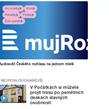
Hry a četby
Krimi
Pohádky
Pořady
Živé vysílání
Audiosvět Českého rozhlasu na jednom místě
NEJPOSLOUCHANĚJŠÍ
V Počátkách si můžete
projít trasu po pamětních
deskách slavných
osobností