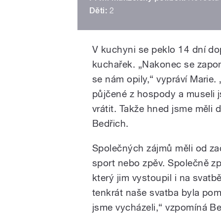
Děti:
2
V kuchyni se peklo 14 dní do
kuchařek. „Nakonec se zapom
se nám opily,“ vypráví Marie.
půjčené z hospody a museli 
vrátit. Takže hned jsme měli 
Bedřich.
Společných zájmů měli od zač
sport nebo zpěv. Společně zp
který jim vystoupil i na svat
tenkrát naše svatba byla pom
jsme vycházeli,“ vzpomíná Be