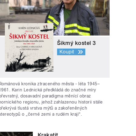
Šikmý kostel 3
Koupit
Románová kronika ztraceného města - léta 1945–
1961. Karin Lednická předkládá do značné míry
převratný, dosavadní paradigma měnící obraz
hornického regionu, jehož zahlazenou historii stále
překrývá tlustá vrstva mýtů a zakořeněných
stereotypů o „černé zemi a rudém kraji“.
Krakatit