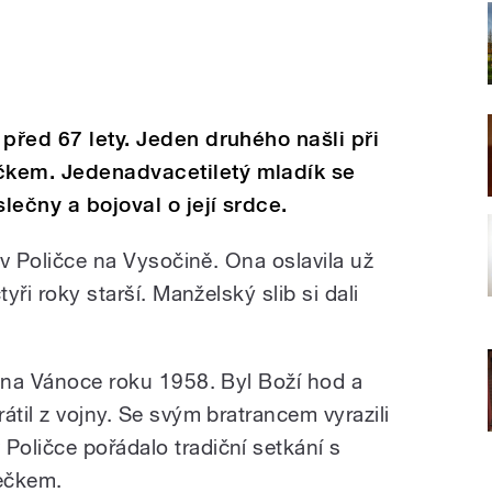
 před 67 lety. Jeden druhého našli při
čkem. Jedenadvacetiletý mladík se
lečny a bojoval o její srdce.
í v Poličce na Vysočině. Ona oslavila už
yři roky starší. Manželský slib si dali
i na Vánoce roku 1958. Byl Boží hod a
átil z vojny. Se svým bratrancem vyrazili
oličce pořádalo tradiční setkání s
ečkem.