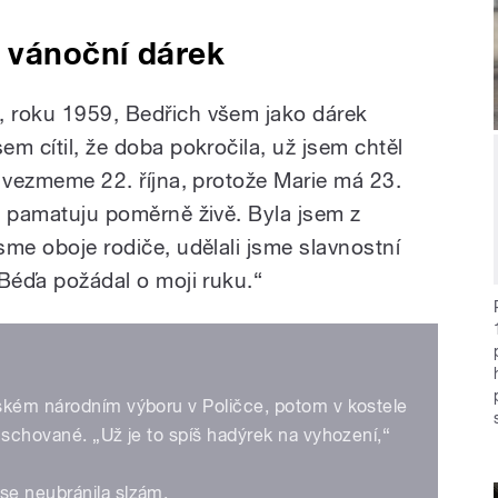
 vánoční dárek
, roku 1959, Bedřich všem jako dárek
em cítil, že doba pokročila, už jsem chtěl
se vezmeme 22. října, protože Marie má 23.
to pamatuju poměrně živě. Byla jsem z
jsme oboje rodiče, udělali jsme slavnostní
t Béďa požádal o moji ruku.“
ském národním výboru v Poličce, potom v kostele
 schované. „Už je to spíš hadýrek na vyhození,“
se neubránila slzám.