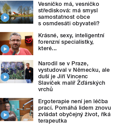
Vesničko má, vesničko
středisková: má smysl
samostatnost obce
s osmdesáti obyvateli?
Krásné, sexy, inteligentní
forenzní specialistky,
které...
Narodil se v Praze,
vystudoval v Německu, ale
duší je Jiří Vincenc
Slavíček malíř Žďárských
vrchů
Ergoterapie není jen léčba
prací. Pomáhá lidem znovu
zvládat obyčejný život, říká
terapeutka