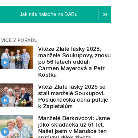
Jak nás naladíte na DABu
VÍCE Z POŘADU
Vítěze Zlaté lásky 2025,
manžele Soukupovy, znovu
po 56 letech oddali
Carmen Mayerová a Petr
Kostka
Vítězi Zlaté lásky 2025 se
stali manželé Soukupovi.
Posluchačská cena putuje
k Zapletalům
Manželé Berkovcovi: Jsme
jako skládačka už 51 let.
Našel jsem v Marušce ten
správný dílek života