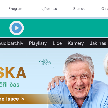
Program
mujRozhlas
Stanice
O r
Audioarchiv
Playlisty
Lidé
Kamery
Jak nás 