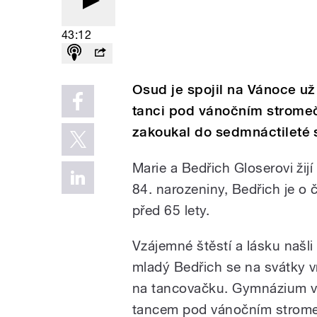
43:12
Osud je spojil na Vánoce už
tanci pod vánočním strome
zakoukal do sedmnáctileté s
Marie a Bedřich Gloserovi žij
84. narozeniny, Bedřich je o čt
před 65 lety.
Vzájemné štěstí a lásku našl
mladý Bedřich se na svátky vr
na tancovačku. Gymnázium v P
tancem pod vánočním strom