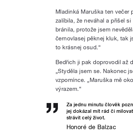
Mladinká Maruška ten večer p
zalíbila, že neváhal a přišel s
bránila, protože jsem nevěděla
černovlasej pěknej kluk, tak 
to krásnej osud.“
Bedřich ji pak doprovodil až
„Styděla jsem se. Nakonec js
vzpomínce. „Maruška mě okouz
výrazem.“
Za jednu minutu člověk pozn
jej dokázal mít rád či milovat
strávit celý život.
Honoré de Balzac