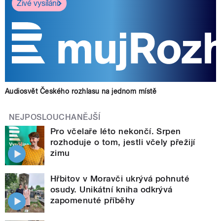
Živé vysílání
Audiosvět Českého rozhlasu na jednom místě
NEJPOSLOUCHANĚJŠÍ
Pro včelaře léto nekončí. Srpen
rozhoduje o tom, jestli včely přežijí
zimu
Hřbitov v Moravči ukrývá pohnuté
osudy. Unikátní kniha odkrývá
zapomenuté příběhy