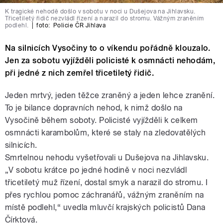
K tragické nehodě došlo v sobotu v noci u Dušejova na Jihlavsku.
Třicetiletý řidič nezvládl řízení a narazil do stromu. Vážným zraněním
podlehl.
|
foto:
Policie ČR Jihlava
Na silnicích Vysočiny to o víkendu pořádně klouzalo.
Jen za sobotu vyjížděli policisté k osmnácti nehodám,
při jedné z nich zemřel třicetiletý řidič.
Jeden mrtvý, jeden těžce zraněný a jeden lehce zranění.
To je bilance dopravních nehod, k nimž došlo na
Vysočině během soboty. Policisté vyjížděli k celkem
osmnácti karambolům, které se staly na zledovatělých
silnicích.
Smrtelnou nehodu vyšetřovali u Dušejova na Jihlavsku.
„V sobotu krátce po jedné hodině v noci nezvládl
třicetiletý muž řízení, dostal smyk a narazil do stromu. I
přes rychlou pomoc záchranářů, vážným zraněním na
místě podlehl,“ uvedla mluvčí krajských policistů Dana
Čírktová.