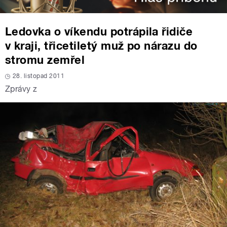
Ledovka o víkendu potrápila řidiče
v kraji, třicetiletý muž po nárazu do
stromu zemřel
28. listopad 2011
Zprávy z