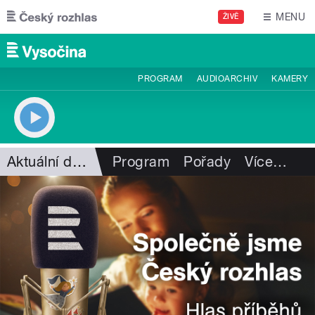
Přejít k hlavnímu obsahu
MENU
ŽIVĚ
PROGRAM
AUDIOARCHIV
KAMERY
Aktuální dění
Program
Pořady
Více
…