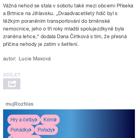
Vážná nehod se stala v sobotu také mezi obcemi Příseka
a Brtnice na Jihlavsku. „Dvaadvacetiletý řidič byl s
těžkým poraněním transportování do brněnské
nemocnice, jeho o tři roky mladší spolujezdkyně byla
zraněna lehce,“ dodala Dana Čírtková s tím, že přesná
příčina nehody je zatím v šetření.
autor:
Lucie Maxová
mujRozhlas
Hry a četby
Krimi
Pohádky
Pořady