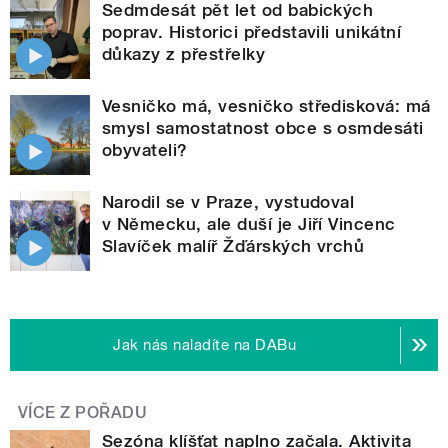
Sedmdesát pět let od babických
poprav. Historici představili unikátní
důkazy z přestřelky
Vesničko má, vesničko středisková: má
smysl samostatnost obce s osmdesáti
obyvateli?
Narodil se v Praze, vystudoval
v Německu, ale duší je Jiří Vincenc
Slavíček malíř Žďárských vrchů
Jak nás naladíte na DABu
VÍCE Z POŘADU
Sezóna klíšťat naplno začala. Aktivita