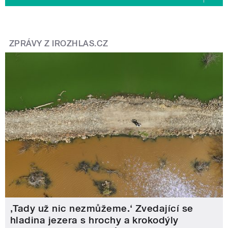
ZPRÁVY Z IROZHLAS.CZ
‚Tady už nic nezmůžeme.‘ Zvedající se
hladina jezera s hrochy a krokodýly