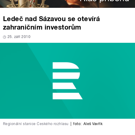
Ledeč nad Sázavou se otevírá
zahraničním investorům
25. září 2010
Regionální stanice Českého rozhlasu
|
foto:
Aleš Vavřík