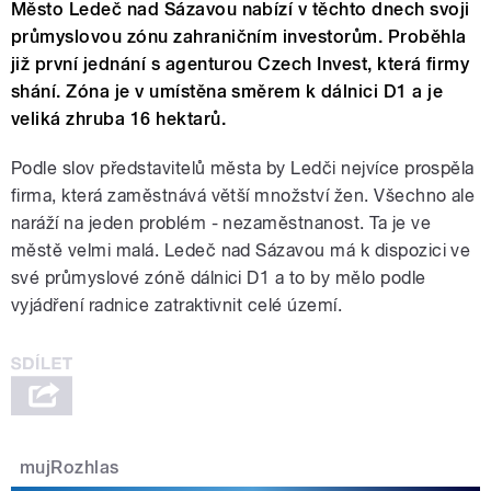
Město Ledeč nad Sázavou nabízí v těchto dnech svoji
průmyslovou zónu zahraničním investorům. Proběhla
již první jednání s agenturou Czech Invest, která firmy
shání. Zóna je v umístěna směrem k dálnici D1 a je
veliká zhruba 16 hektarů.
Podle slov představitelů města by Ledči nejvíce prospěla
firma, která zaměstnává větší množství žen. Všechno ale
naráží na jeden problém - nezaměstnanost. Ta je ve
městě velmi malá. Ledeč nad Sázavou má k dispozici ve
své průmyslové zóně dálnici D1 a to by mělo podle
vyjádření radnice zatraktivnit celé území.
mujRozhlas