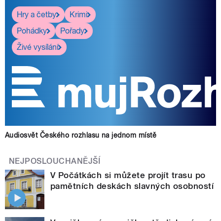
Hry a četby
Krimi
Pohádky
Pořady
Živé vysílání
Audiosvět Českého rozhlasu na jednom místě
NEJPOSLOUCHANĚJŠÍ
V Počátkách si můžete projít trasu po
pamětních deskách slavných osobností