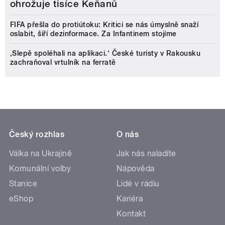
ohrožuje tisíce Keňanů
FIFA přešla do protiútoku: Kritici se nás úmyslně snaží
oslabit, šíří dezinformace. Za Infantinem stojíme
‚Slepě spoléhali na aplikaci.‘ České turisty v Rakousku
zachraňoval vrtulník na ferratě
Český rozhlas
O nás
Válka na Ukrajině
Jak nás naladíte
Komunální volby
Nápověda
Stanice
Lidé v rádiu
eShop
Kariéra
Kontakt