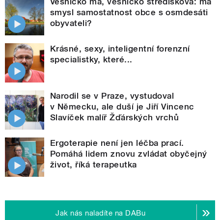
Vesničko má, vesničko středisková: má
smysl samostatnost obce s osmdesáti
obyvateli?
Krásné, sexy, inteligentní forenzní
specialistky, které...
Narodil se v Praze, vystudoval
v Německu, ale duší je Jiří Vincenc
Slavíček malíř Žďárských vrchů
Ergoterapie není jen léčba prací.
Pomáhá lidem znovu zvládat obyčejný
život, říká terapeutka
Jak nás naladíte na DABu