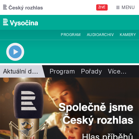
Přejít k hlavnímu obsahu
MENU
ŽIVĚ
PROGRAM
AUDIOARCHIV
KAMERY
Aktuální dění
Program
Pořady
Více
…