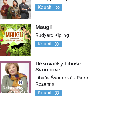
Koupit
Mauglí
Rudyard Kipling
Koupit
Děkovačky Libuše
Švormové
Libuše Švormová - Patrik
Rozehnal
Koupit