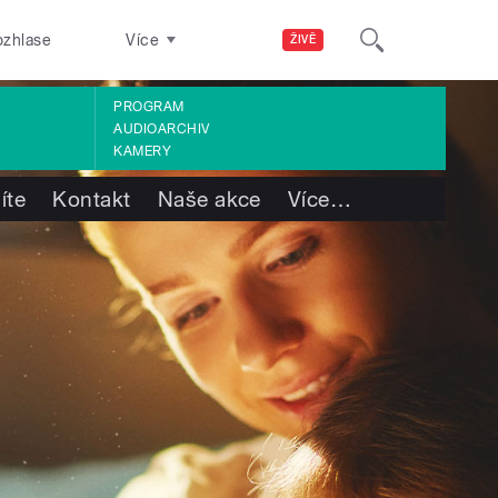
ozhlase
Více
ŽIVĚ
PROGRAM
AUDIOARCHIV
KAMERY
íte
Kontakt
Naše akce
Více
…