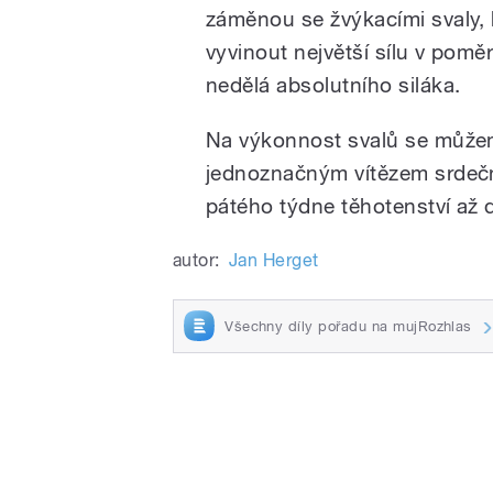
záměnou se žvýkacími svaly, 
vyvinout největší sílu v pomě
nedělá absolutního siláka.
Na výkonnost svalů se můžeme
jednoznačným vítězem srdeční 
pátého týdne těhotenství až d
autor:
Jan Herget
Všechny díly pořadu na mujRozhlas