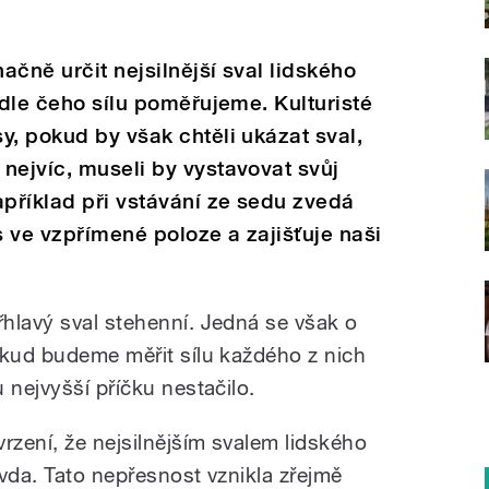
načně určit nejsilnější sval lidského
odle čeho sílu poměřujeme. Kulturisté
y, pokud by však chtěli ukázat sval,
nejvíc, museli by vystavovat svůj
apříklad při vstávání ze sedu zvedá
s ve vzpřímené poloze a zajišťuje naši
hlavý sval stehenní. Jedná se však o
okud budeme měřit sílu každého z nich
 nejvyšší příčku nestačilo.
rzení, že nejsilnějším svalem lidského
ravda. Tato nepřesnost vznikla zřejmě