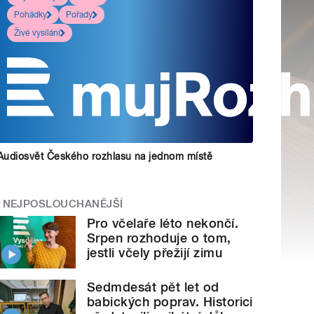
Pohádky
Pořady
Živé vysílání
Audiosvět Českého rozhlasu na jednom místě
NEJPOSLOUCHANĚJŠÍ
Pro včelaře léto nekončí.
Srpen rozhoduje o tom,
jestli včely přežijí zimu
Sedmdesát pět let od
babických poprav. Historici