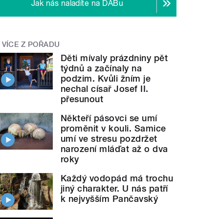
Jak nás naladíte na DABu
VÍCE Z POŘADU
Děti mívaly prázdniny pět
týdnů a začínaly na
podzim. Kvůli žním je
nechal císař Josef II.
přesunout
Někteří pásovci se umí
proměnit v kouli. Samice
umí ve stresu pozdržet
narození mláďat až o dva
roky
Každý vodopád má trochu
jiný charakter. U nás patří
k nejvyšším Pančavský