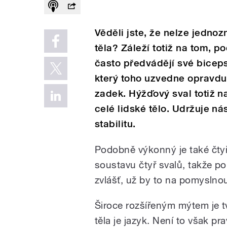
Věděli jste, že nelze jednoz
těla? Záleží totiž na tom, p
často předvádějí své biceps
který toho uzvedne opravdu 
zadek. Hýžďový sval totiž n
celé lidské tělo. Udržuje ná
stabilitu.
Podobně výkonný je také čtyř
soustavu čtyř svalů, takže p
zvlášť, už by to na pomyslnou
Široce rozšířeným mýtem je tv
těla je jazyk. Není to však p