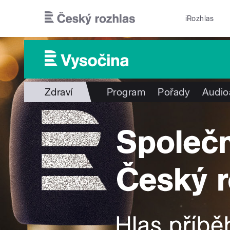
Přejít k hlavnímu obsahu
iRozhlas
Zdraví
Program
Pořady
Audio