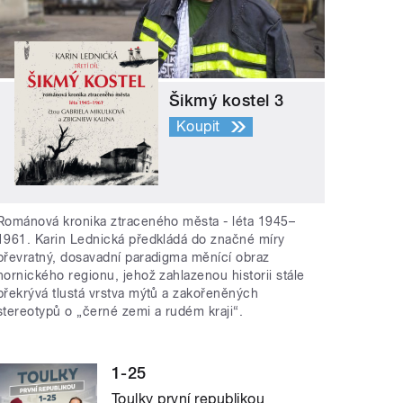
Šikmý kostel 3
Koupit
Románová kronika ztraceného města - léta 1945–
1961. Karin Lednická předkládá do značné míry
převratný, dosavadní paradigma měnící obraz
hornického regionu, jehož zahlazenou historii stále
překrývá tlustá vrstva mýtů a zakořeněných
stereotypů o „černé zemi a rudém kraji“.
1-25
Toulky první republikou