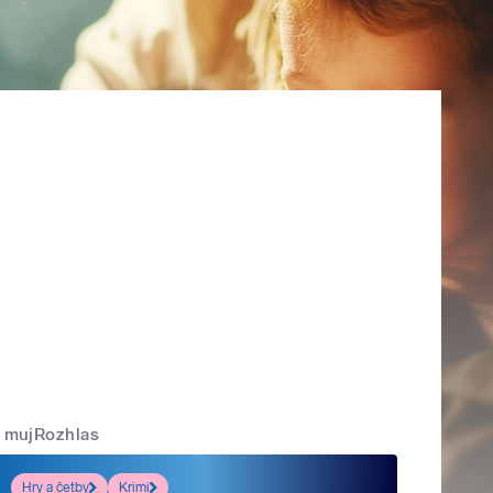
mujRozhlas
Hry a četby
Krimi