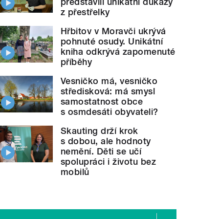
představili unikátní důkazy
z přestřelky
Hřbitov v Moravči ukrývá
pohnuté osudy. Unikátní
kniha odkrývá zapomenuté
příběhy
Vesničko má, vesničko
středisková: má smysl
samostatnost obce
s osmdesáti obyvateli?
Skauting drží krok
s dobou, ale hodnoty
nemění. Děti se učí
spolupráci i životu bez
mobilů